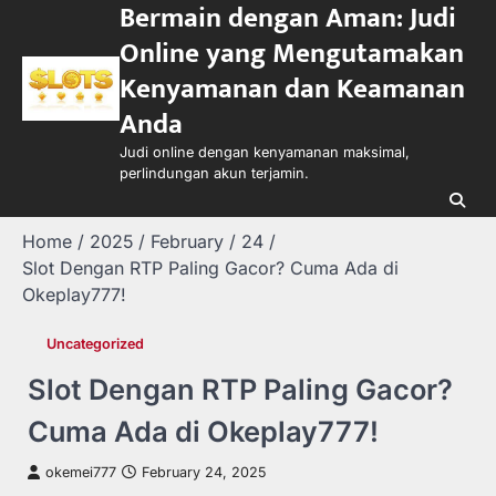
Bermain dengan Aman: Judi
Skip
to
Online yang Mengutamakan
content
Kenyamanan dan Keamanan
Anda
Judi online dengan kenyamanan maksimal,
perlindungan akun terjamin.
Home
2025
February
24
Slot Dengan RTP Paling Gacor? Cuma Ada di
Okeplay777!
Uncategorized
Slot Dengan RTP Paling Gacor?
Cuma Ada di Okeplay777!
okemei777
February 24, 2025