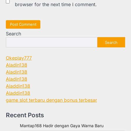
browser for the next time I comment.
Search
Search
Okeplay777
Aladin138
Aladin138
Aladin138
Aladdin138
Aladdin138
game slot terbaru dengan bonus terbesar
Recent Posts
Mantap168 Hadir dengan Gaya Warna Baru