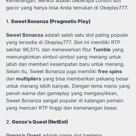
kemenangan. Berikut adalah beberapa contoh slot
gacor yang hanya bisa Anda temukan di Okeplay777:
1.
Sweet Bonanza (Pragmatic Play)
Sweet Bonanza
adalah salah satu slot paling populer
yang tersedia di Okeplay777. Slot ini memiliki RTP
sekitar 96,51% dan menawarkan fitur
Tumble
yang
memungkinkan simbol-simbol yang menang untuk
jatuh dan memberi kesempatan baru untuk menang.
Selain itu, Sweet Bonanza juga memiliki
free spins
dan
multipliers
yang bisa memberikan peluang besar
untuk menang lebih banyak. Dengan tema manis yang
penuh warna dan gameplay yang mengasyikkan,
Sweet Bonanza sangat populer di kalangan pemain
yang mencari RTP tinggi dan kemenangan besar.
2.
Gonzo’s Quest (NetEnt)
Gonzo’s Quest
adalah game slot bertema