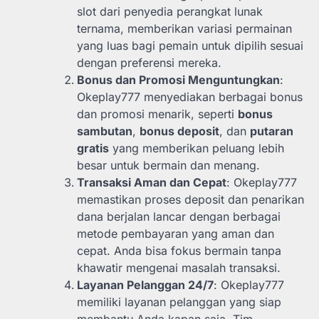
slot dari penyedia perangkat lunak
ternama, memberikan variasi permainan
yang luas bagi pemain untuk dipilih sesuai
dengan preferensi mereka.
Bonus dan Promosi Menguntungkan
:
Okeplay777 menyediakan berbagai bonus
dan promosi menarik, seperti
bonus
sambutan
,
bonus deposit
, dan
putaran
gratis
yang memberikan peluang lebih
besar untuk bermain dan menang.
Transaksi Aman dan Cepat
: Okeplay777
memastikan proses deposit dan penarikan
dana berjalan lancar dengan berbagai
metode pembayaran yang aman dan
cepat. Anda bisa fokus bermain tanpa
khawatir mengenai masalah transaksi.
Layanan Pelanggan 24/7
: Okeplay777
memiliki layanan pelanggan yang siap