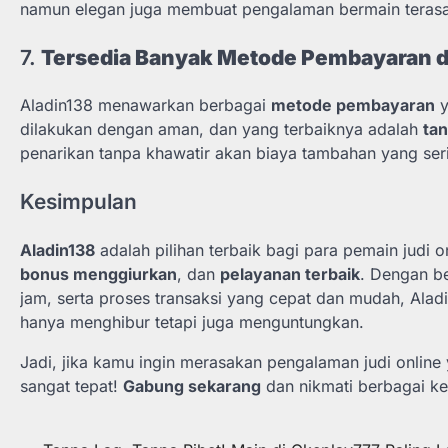
namun elegan juga membuat pengalaman bermain teras
7.
Tersedia Banyak Metode Pembayaran d
Aladin138 menawarkan berbagai
metode pembayaran
y
dilakukan dengan aman, dan yang terbaiknya adalah
ta
penarikan tanpa khawatir akan biaya tambahan yang serin
Kesimpulan
Aladin138
adalah pilihan terbaik bagi para pemain judi
bonus menggiurkan
, dan
pelayanan terbaik
. Dengan b
jam, serta proses transaksi yang cepat dan mudah, Aladin
hanya menghibur tetapi juga menguntungkan.
Jadi, jika kamu ingin merasakan pengalaman judi onlin
sangat tepat!
Gabung sekarang
dan nikmati berbagai k