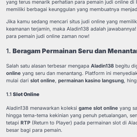
yang terus menarik perhatian para pemain judi online di 
memiliki berbagai keunggulan yang membuatnya menjadi 
Jika kamu sedang mencari situs judi online yang memil
keamanan terjamin, maka Aladin138 adalah jawabannya! Yu
para pemain judi online zaman now!
1.
Beragam Permainan Seru dan Menant
Salah satu alasan terbesar mengapa
Aladin138
begitu d
online
yang seru dan menantang. Platform ini menyedia
mulai dari
slot online
,
permainan kasino langsung
, hin
1.1
Slot Online
Aladin138 menawarkan koleksi
game slot online
yang sa
hingga tema-tema kekinian yang penuh petualangan, sem
tetapi
RTP
(Return to Player) pada permainan slot di Al
besar bagi para pemain.