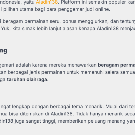
Indonesia, yaitu
Aladin138
. Platform ini semakin populer ka
pilihan utama bagi para penggemar judi online.
iki beragam permainan seru, bonus menggiurkan, dan tentun
k, kita simak lebih lanjut alasan kenapa Aladin138 menjad
ang
igemari adalah karena mereka menawarkan
beragam permai
kan berbagai jenis permainan untuk memenuhi selera semu
gga
taruhan olahraga
.
ngat lengkap dengan berbagai tema menarik. Mulai dari te
ua bisa ditemukan di Aladin138. Tidak hanya menarik secar
adin138 juga sangat tinggi, memberikan peluang menang yan