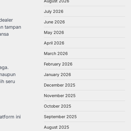
August 2026
July 2026
dealer
June 2026
an tampan
May 2026
ansa
April 2026
March 2026
February 2026
aga.
 maupun
January 2026
ih seru
December 2025
November 2025
October 2025
tform ini
September 2025
August 2025