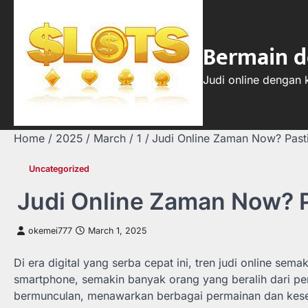
Skip
to
content
Bermain 
Judi online dengan 
Home
2025
March
1
Judi Online Zaman Now? Pasti 
Uncategorized
Judi Online Zaman Now? Pa
okemei777
March 1, 2025
Di era digital yang serba cepat ini, tren judi online 
smartphone, semakin banyak orang yang beralih dari perj
bermunculan, menawarkan berbagai permainan dan kes