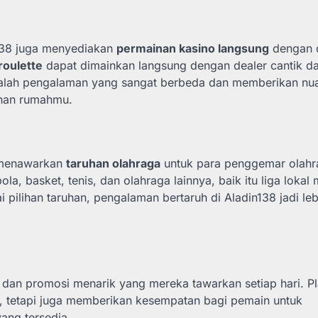
n138 juga menyediakan
permainan kasino langsung
dengan 
roulette
dapat dimainkan langsung dengan dealer cantik d
 adalah pengalaman yang sangat berbeda dan memberikan nu
anan rumahmu.
a menawarkan
taruhan olahraga
untuk para penggemar olahr
a, basket, tenis, dan olahraga lainnya, baik itu liga lokal
 pilihan taruhan, pengalaman bertaruh di Aladin138 jadi leb
dan promosi menarik yang mereka tawarkan setiap hari. Pla
 tetapi juga memberikan kesempatan bagi pemain untuk
ang tersedia.