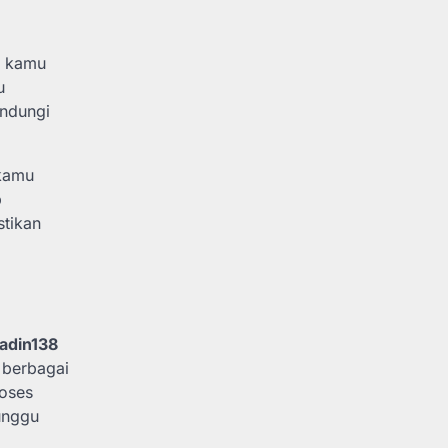
, kamu
u
indungi
kamu
p
stikan
adin138
 berbagai
roses
unggu