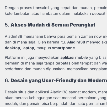
Dengan proses transaksi yang cepat dan mudah, pemain 
keterlambatan atau hambatan dalam melakukan deposit 
5.
Akses Mudah di Semua Perangkat
Aladin138 memahami bahwa para pemain zaman now me
dan di mana saja. Oleh karena itu,
Aladin138
menyediakan
desktop
,
laptop
, maupun
smartphone
.
Platform ini juga menyediakan
aplikasi mobile
yang bisa
bermain di mana saja tanpa terbatas oleh tempat dan w
sederhana dan mudah digunakan, memastikan pengala
6.
Desain yang User-Friendly dan Moder
Desain situs dan aplikasi Aladin138 sangat modern, men
akan merasa kebingungan saat mencari permainan yang 
mudah, dan pemain bisa berpindah dari satu permainan