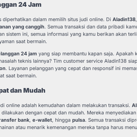
nggan 24 Jam
 diperhatikan dalam memilih situs judi online. Di
Aladin138
anan yang canggih
. Semua transaksi dan data pribadi kam
n sistem ini, semua informasi yang kamu berikan akan terl
nyaman saat bermain.
elanggan 24 jam
yang siap membantu kapan saja. Apakah 
masalah teknis lainnya? Tim customer service Aladin138 sia
pon
. Layanan pelanggan yang cepat dan responsif ini mema
at saat bermain.
epat dan Mudah
 judi online adalah kemudahan dalam melakukan transaksi.
Al
 dilakukan dengan cepat dan mudah. Mereka menyediakan
ransfer bank
,
e-wallet
, hingga
pulsa
. Semua transaksi dip
rmainan atau menarik kemenangan mereka tanpa harus men