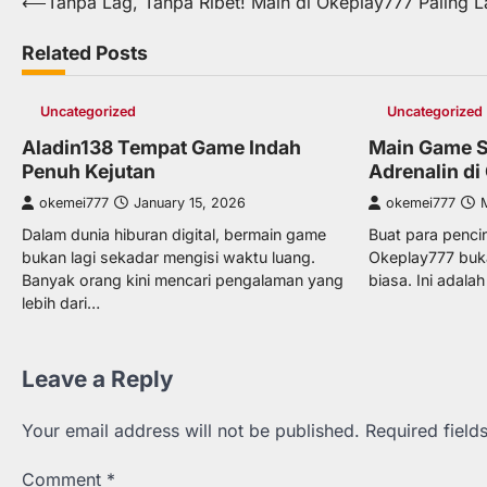
Post
⟵
Tanpa Lag, Tanpa Ribet! Main di Okeplay777 Paling L
navigation
Related Posts
Uncategorized
Uncategorized
Aladin138 Tempat Game Indah
Main Game S
Penuh Kejutan
Adrenalin di
okemei777
January 15, 2026
okemei777
Dalam dunia hiburan digital, bermain game
Buat para penci
bukan lagi sekadar mengisi waktu luang.
Okeplay777 buk
Banyak orang kini mencari pengalaman yang
biasa. Ini adala
lebih dari…
Leave a Reply
Your email address will not be published.
Required fiel
Comment
*