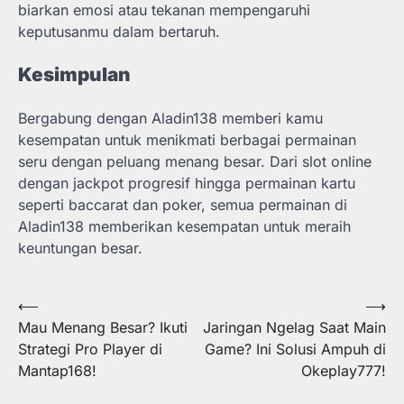
biarkan emosi atau tekanan mempengaruhi
keputusanmu dalam bertaruh.
Kesimpulan
Bergabung dengan Aladin138 memberi kamu
kesempatan untuk menikmati berbagai permainan
seru dengan peluang menang besar. Dari slot online
dengan jackpot progresif hingga permainan kartu
seperti baccarat dan poker, semua permainan di
Aladin138 memberikan kesempatan untuk meraih
keuntungan besar.
Post
⟵
⟶
Mau Menang Besar? Ikuti
Jaringan Ngelag Saat Main
navigation
Strategi Pro Player di
Game? Ini Solusi Ampuh di
Mantap168!
Okeplay777!