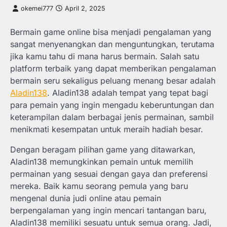
okemei777
April 2, 2025
Bermain game online bisa menjadi pengalaman yang
sangat menyenangkan dan menguntungkan, terutama
jika kamu tahu di mana harus bermain. Salah satu
platform terbaik yang dapat memberikan pengalaman
bermain seru sekaligus peluang menang besar adalah
Aladin138
. Aladin138 adalah tempat yang tepat bagi
para pemain yang ingin mengadu keberuntungan dan
keterampilan dalam berbagai jenis permainan, sambil
menikmati kesempatan untuk meraih hadiah besar.
Dengan beragam pilihan game yang ditawarkan,
Aladin138 memungkinkan pemain untuk memilih
permainan yang sesuai dengan gaya dan preferensi
mereka. Baik kamu seorang pemula yang baru
mengenal dunia judi online atau pemain
berpengalaman yang ingin mencari tantangan baru,
Aladin138 memiliki sesuatu untuk semua orang. Jadi,