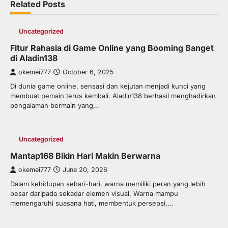
Related Posts
Uncategorized
Fitur Rahasia di Game Online yang Booming Banget
di Aladin138
okemei777
October 6, 2025
Di dunia game online, sensasi dan kejutan menjadi kunci yang
membuat pemain terus kembali. Aladin138 berhasil menghadirkan
pengalaman bermain yang…
Uncategorized
Mantap168 Bikin Hari Makin Berwarna
okemei777
June 20, 2026
Dalam kehidupan sehari-hari, warna memiliki peran yang lebih
besar daripada sekadar elemen visual. Warna mampu
memengaruhi suasana hati, membentuk persepsi,…