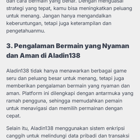
dan cara bermain yang benar. Dengan menguasai
strategi yang tepat, kamu bisa meningkatkan peluang
untuk menang. Jangan hanya mengandalkan
keberuntungan, tetapi juga keterampilan dan
pengetahuanmu.
3. Pengalaman Bermain yang Nyaman
dan Aman di Aladin138
Aladin138 tidak hanya menawarkan berbagai game
seru dan peluang besar untuk menang, tetapi juga
memberikan pengalaman bermain yang nyaman dan
aman. Platform ini dilengkapi dengan antarmuka yang
ramah pengguna, sehingga memudahkan pemain
untuk menavigasi dan memilih permainan dengan
cepat.
Selain itu, Aladin138 menggunakan sistem enkripsi
canggih untuk melindungi data pribadi dan transaksi