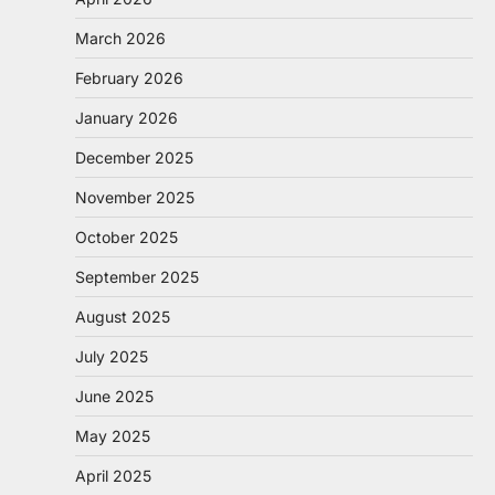
March 2026
February 2026
January 2026
December 2025
November 2025
October 2025
September 2025
August 2025
July 2025
June 2025
May 2025
April 2025