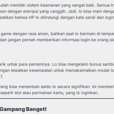
dah memiliki sistem keamanan yang sangat baik. Semua tr
kan dengan enkripsi yang canggih. Jadi, lo bisa main deng
astikan bahwa HP lo dilindungi dengan kata sandi dan logi
n game dengan rasa aman, bahkan saat lo bermain di temp
, dan jangan pernah memberikan informasi login ke orang lai
ik untuk para pemainnya. Lo bisa mengklaim bonus sambil
. Jangan lewatkan kesempatan untuk memaksimalkan modal l
7.
ang bisa menambah saldo lo secara signifikan. Ini member
perti slot atau permainan kartu, yang lo inginkan.
 Gampang Banget!