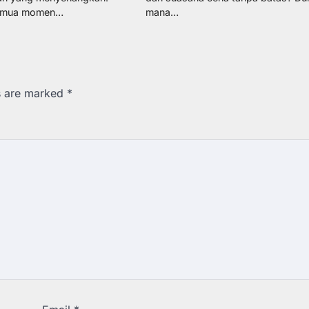
semua momen…
mana…
ds are marked
*