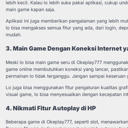
lebih kecil. Kalau lo lebih suka pakai aplikasi, cukup u
main game kapan saja.
Aplikasi ini juga memberikan pengalaman yang lebih mu
lo bisa mengakses semua fitur yang ada, dari login, de
mudah.
3. Main Game Dengan Koneksi Internet ya
Meski lo bisa main game seru di Okeplay777 menggunakan
game online membutuhkan koneksi yang lancar, pastikan 
permainan lo tidak terganggu. Jangan sampai keseruan 
Lo juga bisa menggunakan fitur pengaturan kualitas graf
visual game, lo bisa menyesuaikan dengan kecepatan inte
4. Nikmati Fitur Autoplay di HP
Beberapa game di Okeplay777, seperti slot, menawarkan f