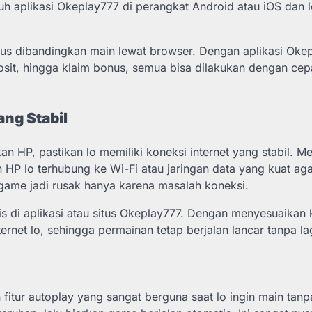
nduh aplikasi Okeplay777 di perangkat Android atau iOS dan l
lus dibandingkan main lewat browser. Dengan aplikasi Okep
posit, hingga klaim bonus, semua bisa dilakukan dengan cep
ng Stabil
 HP, pastikan lo memiliki koneksi internet yang stabil. M
HP lo terhubung ke Wi-Fi atau jaringan data yang kuat ag
game jadi rusak hanya karena masalah koneksi.
is di aplikasi atau situs Okeplay777. Dengan menyesuaikan k
rnet lo, sehingga permainan tetap berjalan lancar tanpa la
itur autoplay yang sangat berguna saat lo ingin main tanp