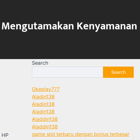
ng Mengutamakan Kenyamanan
Search
Search
Okeplay777
Aladin138
Aladin138
Aladin138
Aladdin138
Aladdin138
game slot terbaru dengan bonus terbesar
i HP