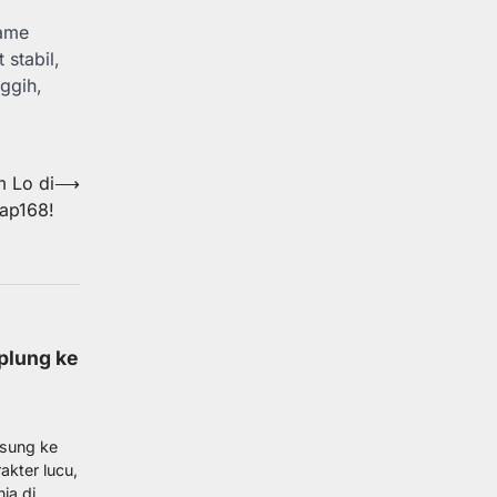
game
 stabil,
ggih,
 Lo di
⟶
ap168!
plung ke
sung ke
akter lucu,
ia di