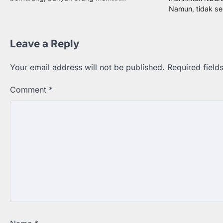
Namun, tidak 
Leave a Reply
Your email address will not be published.
Required fiel
Comment
*