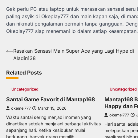
Gak perlu PC atau laptop untuk merasakan sensasi seru
paling asyik di Okeplay777 dan main kapan saja, di mana s
dan nikmati pengalaman bermain tanpa gangguan. Dengan
Okeplay777 siap menemani lo dalam setiap kesempatan.
Post
⟵
Rasakan Sensasi Main Super Ace yang Lagi Hype di
Aladin138
navigation
Related Posts
Uncategorized
Uncategorized
Santai Game Favorit di Mantap168
Mantap168 Bi
Happy dan F
okemei777
March 15, 2026
okemei777
Waktu santai sering menjadi momen yang
dinantikan setelah menjalani berbagai aktivitas
Hari santai ada
sepanjang hari. Ketika kesibukan mulai
melepaskan pena
berkurang, banyak orang memilih…
menikmati hibu