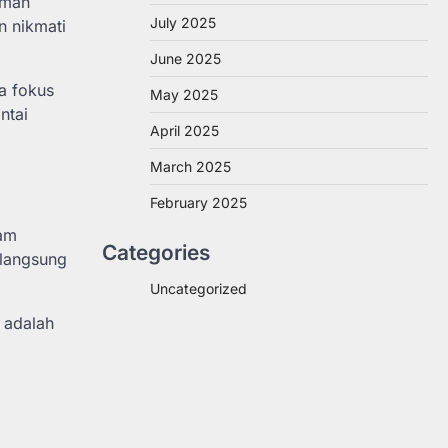
aman
July 2025
n nikmati
June 2025
sa fokus
May 2025
ntai
April 2025
March 2025
February 2025
lam
Categories
 langsung
Uncategorized
i adalah