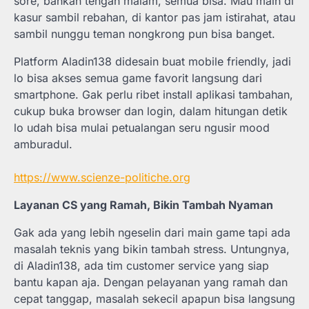
sore, bahkan tengah malam, semua bisa. Mau main di
kasur sambil rebahan, di kantor pas jam istirahat, atau
sambil nunggu teman nongkrong pun bisa banget.
Platform Aladin138 didesain buat mobile friendly, jadi
lo bisa akses semua game favorit langsung dari
smartphone. Gak perlu ribet install aplikasi tambahan,
cukup buka browser dan login, dalam hitungan detik
lo udah bisa mulai petualangan seru ngusir mood
amburadul.
https://www.scienze-politiche.org
Layanan CS yang Ramah, Bikin Tambah Nyaman
Gak ada yang lebih ngeselin dari main game tapi ada
masalah teknis yang bikin tambah stress. Untungnya,
di Aladin138, ada tim customer service yang siap
bantu kapan aja. Dengan pelayanan yang ramah dan
cepat tanggap, masalah sekecil apapun bisa langsung