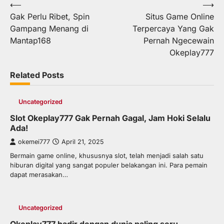
Post
⟵
⟶
Gak Perlu Ribet, Spin
Situs Game Online
navigation
Gampang Menang di
Terpercaya Yang Gak
Mantap168
Pernah Ngecewain
Okeplay777
Related Posts
Uncategorized
Slot Okeplay777 Gak Pernah Gagal, Jam Hoki Selalu
Ada!
okemei777
April 21, 2025
Bermain game online, khususnya slot, telah menjadi salah satu
hiburan digital yang sangat populer belakangan ini. Para pemain
dapat merasakan…
Uncategorized