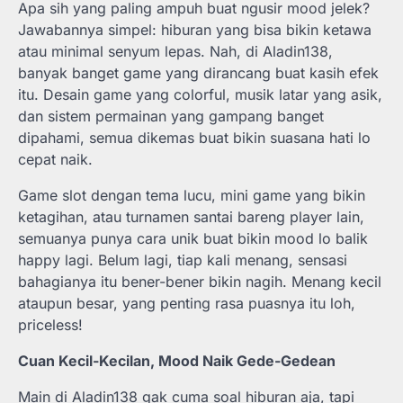
Apa sih yang paling ampuh buat ngusir mood jelek?
Jawabannya simpel: hiburan yang bisa bikin ketawa
atau minimal senyum lepas. Nah, di Aladin138,
banyak banget game yang dirancang buat kasih efek
itu. Desain game yang colorful, musik latar yang asik,
dan sistem permainan yang gampang banget
dipahami, semua dikemas buat bikin suasana hati lo
cepat naik.
Game slot dengan tema lucu, mini game yang bikin
ketagihan, atau turnamen santai bareng player lain,
semuanya punya cara unik buat bikin mood lo balik
happy lagi. Belum lagi, tiap kali menang, sensasi
bahagianya itu bener-bener bikin nagih. Menang kecil
ataupun besar, yang penting rasa puasnya itu loh,
priceless!
Cuan Kecil-Kecilan, Mood Naik Gede-Gedean
Main di Aladin138 gak cuma soal hiburan aja, tapi