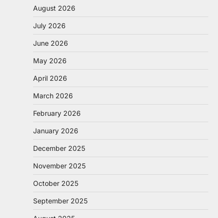
August 2026
July 2026
June 2026
May 2026
April 2026
March 2026
February 2026
January 2026
December 2025
November 2025
October 2025
September 2025