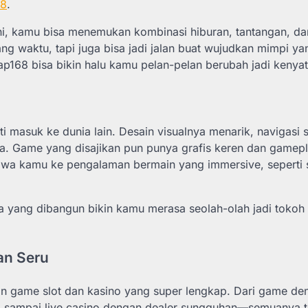
68
.
ini, kamu bisa menemukan kombinasi hiburan, tantangan, d
g waktu, tapi juga bisa jadi jalan buat wujudkan mimpi y
ap168 bisa bikin halu kamu pelan-pelan berubah jadi kenya
 masuk ke dunia lain. Desain visualnya menarik, navigasi s
. Game yang disajikan pun punya grafis keren dan gamepl
awa kamu ke pengalaman bermain yang immersive, seperti
na yang dibangun bikin kamu merasa seolah-olah jadi tokoh
an Seru
han game slot dan kasino yang super lengkap. Dari game de
a sampai live casino dengan dealer sungguhan—semuanya t