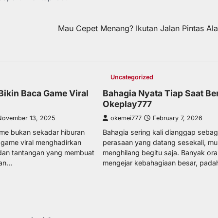
Mau Cepet Menang? Ikutan Jalan Pintas Al
Uncategorized
Bikin Baca Game Viral
Bahagia Nyata Tiap Saat B
Okeplay777
November 13, 2025
okemei777
February 7, 2026
game bukan sekadar hiburan
Bahagia sering kali dianggap sebag
 game viral menghadirkan
perasaan yang datang sesekali, mun
i, dan tantangan yang membuat
menghilang begitu saja. Banyak or
ran…
mengejar kebahagiaan besar, pada