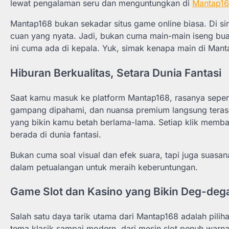
lewat pengalaman seru dan menguntungkan di
Mantap1
Mantap168 bukan sekadar situs game online biasa. Di s
cuan yang nyata. Jadi, bukan cuma main-main iseng buan
ini cuma ada di kepala. Yuk, simak kenapa main di Mant
Hiburan Berkualitas, Setara Dunia Fantasi
Saat kamu masuk ke platform Mantap168, rasanya seperti
gampang dipahami, dan nuansa premium langsung terasa
yang bikin kamu betah berlama-lama. Setiap klik memb
berada di dunia fantasi.
Bukan cuma soal visual dan efek suara, tapi juga suasa
dalam petualangan untuk meraih keberuntungan.
Game Slot dan Kasino yang Bikin Deg-deg
Salah satu daya tarik utama dari Mantap168 adalah pili
tema klasik sampai modern, dari mesin slot penuh warn