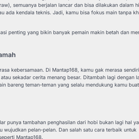
draw), semuanya berjalan lancar dan bisa dilakukan dalam h
au ada kendala teknis. Jadi, kamu bisa fokus main tanpa kh
dasi penting yang bikin banyak pemain makin betah dan me
Ramah
ah rasa kebersamaan. Di Mantap168, kamu gak merasa sendir
s atau sekadar cerita menang besar. Ditambah lagi dengan 
main bareng teman-teman yang selalu mendukung kamu buat
dar punya tambahan penghasilan dari hobi bukan lagi hal y
u wujudkan pelan-pelan. Dan salah satu cara terbaik untuk
eperti Mantap168.