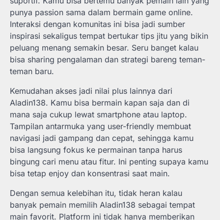
suportif. Kamu bisa bertemu banyak pemain lain yang
punya passion sama dalam bermain game online.
Interaksi dengan komunitas ini bisa jadi sumber
inspirasi sekaligus tempat bertukar tips jitu yang bikin
peluang menang semakin besar. Seru banget kalau
bisa sharing pengalaman dan strategi bareng teman-
teman baru.
Kemudahan akses jadi nilai plus lainnya dari
Aladin138. Kamu bisa bermain kapan saja dan di
mana saja cukup lewat smartphone atau laptop.
Tampilan antarmuka yang user-friendly membuat
navigasi jadi gampang dan cepat, sehingga kamu
bisa langsung fokus ke permainan tanpa harus
bingung cari menu atau fitur. Ini penting supaya kamu
bisa tetap enjoy dan konsentrasi saat main.
Dengan semua kelebihan itu, tidak heran kalau
banyak pemain memilih Aladin138 sebagai tempat
main favorit. Platform ini tidak hanya memberikan