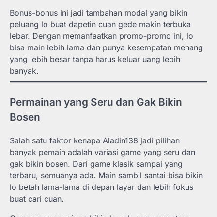
Bonus-bonus ini jadi tambahan modal yang bikin
peluang lo buat dapetin cuan gede makin terbuka
lebar. Dengan memanfaatkan promo-promo ini, lo
bisa main lebih lama dan punya kesempatan menang
yang lebih besar tanpa harus keluar uang lebih
banyak.
Permainan yang Seru dan Gak Bikin
Bosen
Salah satu faktor kenapa Aladin138 jadi pilihan
banyak pemain adalah variasi game yang seru dan
gak bikin bosen. Dari game klasik sampai yang
terbaru, semuanya ada. Main sambil santai bisa bikin
lo betah lama-lama di depan layar dan lebih fokus
buat cari cuan.