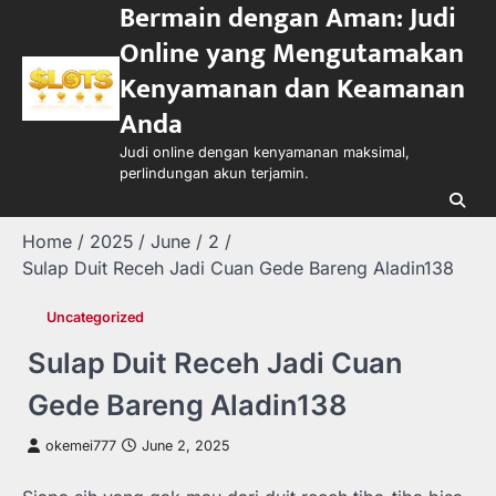
Bermain dengan Aman: Judi
Skip
to
Online yang Mengutamakan
content
Kenyamanan dan Keamanan
Anda
Judi online dengan kenyamanan maksimal,
perlindungan akun terjamin.
Home
2025
June
2
Sulap Duit Receh Jadi Cuan Gede Bareng Aladin138
Uncategorized
Sulap Duit Receh Jadi Cuan
Gede Bareng Aladin138
okemei777
June 2, 2025