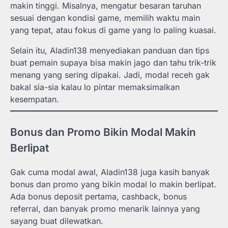
makin tinggi. Misalnya, mengatur besaran taruhan
sesuai dengan kondisi game, memilih waktu main
yang tepat, atau fokus di game yang lo paling kuasai.
Selain itu, Aladin138 menyediakan panduan dan tips
buat pemain supaya bisa makin jago dan tahu trik-trik
menang yang sering dipakai. Jadi, modal receh gak
bakal sia-sia kalau lo pintar memaksimalkan
kesempatan.
Bonus dan Promo Bikin Modal Makin
Berlipat
Gak cuma modal awal, Aladin138 juga kasih banyak
bonus dan promo yang bikin modal lo makin berlipat.
Ada bonus deposit pertama, cashback, bonus
referral, dan banyak promo menarik lainnya yang
sayang buat dilewatkan.