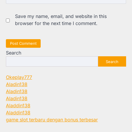
Save my name, email, and website in this
browser for the next time I comment.
Search
Search
Okeplay777
Aladin138
Aladin138
Aladin138
Aladdin138
Aladdin138
game slot terbaru dengan bonus terbesar