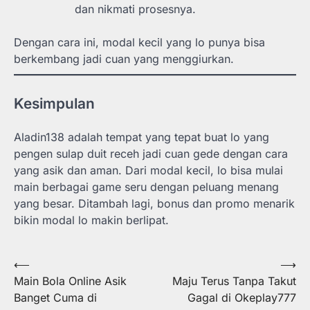
dan nikmati prosesnya.
Dengan cara ini, modal kecil yang lo punya bisa
berkembang jadi cuan yang menggiurkan.
Kesimpulan
Aladin138 adalah tempat yang tepat buat lo yang
pengen sulap duit receh jadi cuan gede dengan cara
yang asik dan aman. Dari modal kecil, lo bisa mulai
main berbagai game seru dengan peluang menang
yang besar. Ditambah lagi, bonus dan promo menarik
bikin modal lo makin berlipat.
Post
⟵
⟶
Main Bola Online Asik
Maju Terus Tanpa Takut
navigation
Banget Cuma di
Gagal di Okeplay777