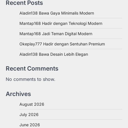
Recent Posts
Aladin138 Bawa Gaya Minimalis Modern
Mantap168 Hadir dengan Teknologi Modern
Mantap168 Jadi Teman Digital Modern
Okeplay777 Hadir dengan Sentuhan Premium
Aladin138 Bawa Desain Lebih Elegan
Recent Comments
No comments to show.
Archives
August 2026
July 2026
June 2026