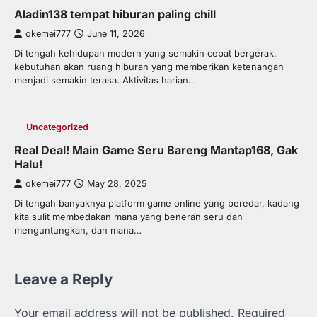
Aladin138 tempat hiburan paling chill
okemei777
June 11, 2026
Di tengah kehidupan modern yang semakin cepat bergerak,
kebutuhan akan ruang hiburan yang memberikan ketenangan
menjadi semakin terasa. Aktivitas harian…
Uncategorized
Real Deal! Main Game Seru Bareng Mantap168, Gak
Halu!
okemei777
May 28, 2025
Di tengah banyaknya platform game online yang beredar, kadang
kita sulit membedakan mana yang beneran seru dan
menguntungkan, dan mana…
Leave a Reply
Your email address will not be published.
Required