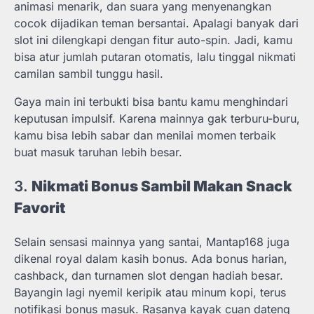
animasi menarik, dan suara yang menyenangkan
cocok dijadikan teman bersantai. Apalagi banyak dari
slot ini dilengkapi dengan fitur auto-spin. Jadi, kamu
bisa atur jumlah putaran otomatis, lalu tinggal nikmati
camilan sambil tunggu hasil.
Gaya main ini terbukti bisa bantu kamu menghindari
keputusan impulsif. Karena mainnya gak terburu-buru,
kamu bisa lebih sabar dan menilai momen terbaik
buat masuk taruhan lebih besar.
3.
Nikmati Bonus Sambil Makan Snack
Favorit
Selain sensasi mainnya yang santai, Mantap168 juga
dikenal royal dalam kasih bonus. Ada bonus harian,
cashback, dan turnamen slot dengan hadiah besar.
Bayangin lagi nyemil keripik atau minum kopi, terus
notifikasi bonus masuk. Rasanya kayak cuan dateng