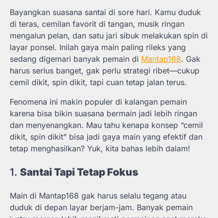
Bayangkan suasana santai di sore hari. Kamu duduk
di teras, cemilan favorit di tangan, musik ringan
mengalun pelan, dan satu jari sibuk melakukan spin di
layar ponsel. Inilah gaya main paling rileks yang
sedang digemari banyak pemain di
Mantap168
. Gak
harus serius banget, gak perlu strategi ribet—cukup
cemil dikit, spin dikit, tapi cuan tetap jalan terus.
Fenomena ini makin populer di kalangan pemain
karena bisa bikin suasana bermain jadi lebih ringan
dan menyenangkan. Mau tahu kenapa konsep “cemil
dikit, spin dikit” bisa jadi gaya main yang efektif dan
tetap menghasilkan? Yuk, kita bahas lebih dalam!
1.
Santai Tapi Tetap Fokus
Main di Mantap168 gak harus selalu tegang atau
duduk di depan layar berjam-jam. Banyak pemain