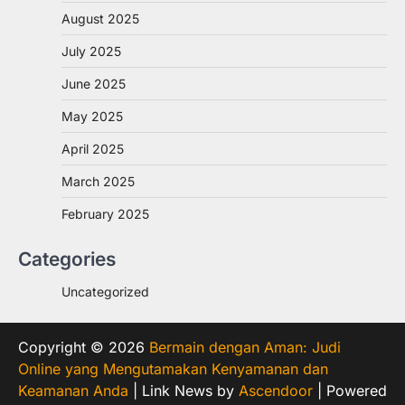
August 2025
July 2025
June 2025
May 2025
April 2025
March 2025
February 2025
Categories
Uncategorized
Copyright © 2026
Bermain dengan Aman: Judi
Online yang Mengutamakan Kenyamanan dan
Keamanan Anda
| Link News by
Ascendoor
| Powered