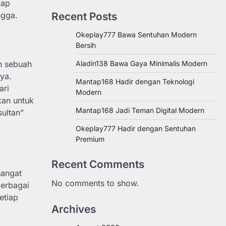
iap
ngga.
Recent Posts
Okeplay777 Bawa Sentuhan Modern
Bersih
n sebuah
Aladin138 Bawa Gaya Minimalis Modern
ya.
Mantap168 Hadir dengan Teknologi
ari
Modern
kan untuk
Mantap168 Jadi Teman Digital Modern
ultan”
Okeplay777 Hadir dengan Sentuhan
Premium
Recent Comments
sangat
No comments to show.
berbagai
etiap
Archives