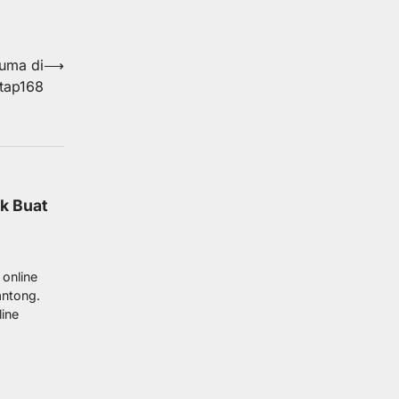
uma di
⟶
tap168
k Buat
 online
antong.
line