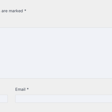
ds are marked
*
Email
*