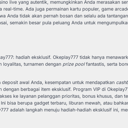
sino live yang autentik, memungkinkan Anda merasakan sen
a real-time. Ada juga permainan kartu populer, game arca
wa Anda tidak akan pernah bosan dan selalu ada tantangan
sai, semakin besar pula peluang Anda untuk mengumpulkan
eplay777: hadiah eksklusif. Okeplay777 tidak hanya menawar
m loyalitas, turnamen dengan
prize pool
fantastis, serta bo
n deposit awal Anda, kesempatan untuk mendapatkan
cash
n dengan berbagai item eksklusif. Program VIP di Okeplay
kses ke layanan pelanggan prioritas, bonus khusus, dan te
 Ini bisa berupa gadget terbaru, liburan mewah, atau bahk
777 adalah langkah menuju hadiah-hadiah eksklusif ini, me