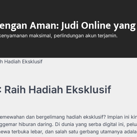
dengan Aman: Judi Online ya
kenyamanan maksimal, perlindungan akun terjamin.
ih Hadiah Eksklusif
: Raih Hadiah Eksklusif
i kemewahan dan bergelimang hadiah eksklusif? Impian ini ki
emar hiburan daring. Di dunia yang serba digital ini, pel
imewa terbuka lebar, dan salah satu gerbang utamanya adal