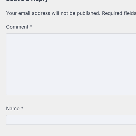
Your email address will not be published.
Required fiel
Comment
*
Name
*