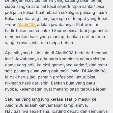
Di tengah aktivitas harian yang kadang bikin penat,
siapa sangka satu hal kecil seperti “spin santai” bisa
jadi jalan keluar buat hiburan sekaligus peluang cuan?
Bukan sembarang spin, tapi spin di tempat yang tepat
—dan
Aladin138
adalah jawabannya. Platform ini
hadir bukan cuma untuk hiburan biasa, tapi juga untuk
memberikan hasil yang mantap, bahkan dari putaran
yang terasa santai dan tanpa beban.
Apa sih yang bikin spin di Aladin138 beda dari tempat
lain? Jawabannya ada pada kombinasi antara sistem
game yang adil, koleksi game yang variatif, dan tentu
saja peluang cuan yang gak main-main. Di Aladin138,
lo gak harus jadi pemain profesional untuk bisa
nikmatin hasil dari spin. Bahkan buat yang baru
nyoba, kesempatan buat menang tetap terbuka lebar.
Satu hal yang langsung kerasa saat lo masuk ke
Aladin138 adalah kenyamanan tampilannya.
Navigasinya sederhana, loading cepat, dan semuanya