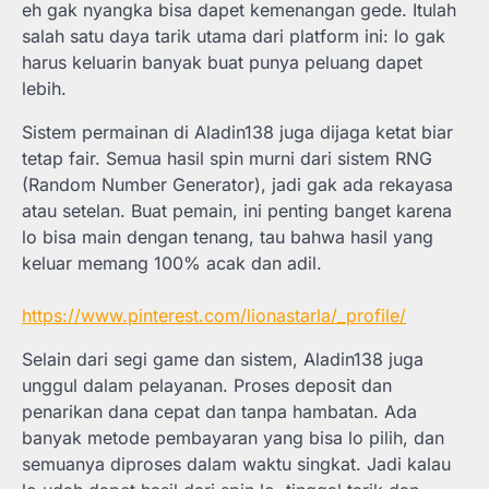
eh gak nyangka bisa dapet kemenangan gede. Itulah
salah satu daya tarik utama dari platform ini: lo gak
harus keluarin banyak buat punya peluang dapet
lebih.
Sistem permainan di Aladin138 juga dijaga ketat biar
tetap fair. Semua hasil spin murni dari sistem RNG
(Random Number Generator), jadi gak ada rekayasa
atau setelan. Buat pemain, ini penting banget karena
lo bisa main dengan tenang, tau bahwa hasil yang
keluar memang 100% acak dan adil.
https://www.pinterest.com/lionastarla/_profile/
Selain dari segi game dan sistem, Aladin138 juga
unggul dalam pelayanan. Proses deposit dan
penarikan dana cepat dan tanpa hambatan. Ada
banyak metode pembayaran yang bisa lo pilih, dan
semuanya diproses dalam waktu singkat. Jadi kalau