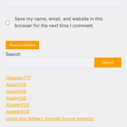
Save my name, email, and website in this
browser for the next time I comment.
Search
Search
Okeplay777
Aladin138
Aladin138
Aladin138
Aladdin138
Aladdin138
game slot terbaru dengan bonus terbesar