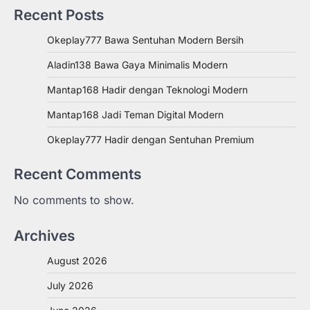
Recent Posts
Okeplay777 Bawa Sentuhan Modern Bersih
Aladin138 Bawa Gaya Minimalis Modern
Mantap168 Hadir dengan Teknologi Modern
Mantap168 Jadi Teman Digital Modern
Okeplay777 Hadir dengan Sentuhan Premium
Recent Comments
No comments to show.
Archives
August 2026
July 2026