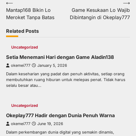
Post
⟵
⟶
Mantap168 Bikin Lo
Game Kesukaan Lo Wajib
navigation
Meroket Tanpa Batas
Dibintangin di Okeplay777
Related Posts
Uncategorized
Setia Menemani Hari dengan Game Aladin138
okemei777
January 5, 2026
Dalam keseharian yang padat dan penuh aktivitas, setiap orang
membutuhkan ruang hiburan untuk melepas penat. Tidak harus
selalu besar atau…
Uncategorized
Okeplay777 Hadir dengan Dunia Penuh Warna
okemei777
June 19, 2026
Dalam perkembangan dunia digital yang semakin dinamis,