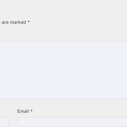
ds are marked
*
Email
*