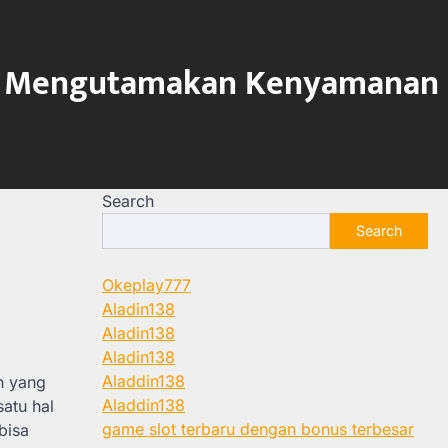
ng Mengutamakan Kenyamanan
Search
Search
Okeplay777
Aladin138
Aladin138
Aladin138
Aladdin138
n yang
Aladdin138
atu hal
game slot terbaru dengan bonus terbesar
bisa