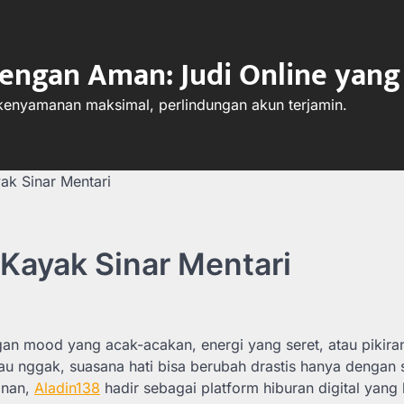
dengan Aman: Judi Online ya
kenyamanan maksimal, perlindungan akun terjamin.
ak Sinar Mentari
Kayak Sinar Mentari
gan mood yang acak-acakan, energi yang seret, atau pikira
au nggak, suasana hati bisa berubah drastis hanya dengan s
anan,
Aladin138
hadir sebagai platform hiburan digital yang 