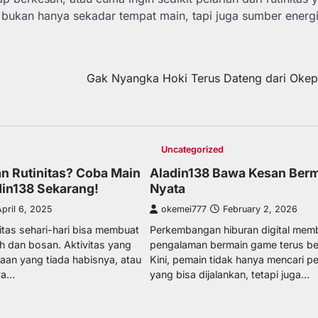
 bukan hanya sekadar tempat main, tapi juga sumber energi 
Gak Nyangka Hoki Terus Dateng dari Okep
Uncategorized
n Rutinitas? Coba Main
Aladin138 Bawa Kesan Berm
din138 Sekarang!
Nyata
April 6, 2025
okemei777
February 2, 2026
itas sehari-hari bisa membuat
Perkembangan hiburan digital mem
uh dan bosan. Aktivitas yang
pengalaman bermain game terus ber
aan yang tiada habisnya, atau
Kini, pemain tidak hanya mencari p
ya…
yang bisa dijalankan, tetapi juga…