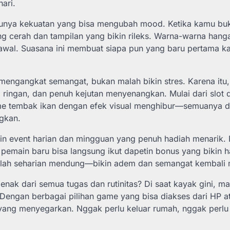
ari.
 punya kekuatan yang bisa mengubah mood. Ketika kamu bu
g cerah dan tampilan yang bikin rileks. Warna-warna hang
 awal. Suasana ini membuat siapa pun yang baru pertama ka
mengangkat semangat, bukan malah bikin stres. Karena itu,
 ringan, dan penuh kejutan menyenangkan. Mulai dari slot
game tembak ikan dengan efek visual menghibur—semuanya 
gkan.
ain event harian dan mingguan yang penuh hadiah menarik.
 pemain baru bisa langsung ikut dapetin bonus yang bikin h
telah seharian mendung—bikin adem dan semangat kembali 
nak dari semua tugas dan rutinitas? Di saat kayak gini, ma
if. Dengan berbagai pilihan game yang bisa diakses dari HP a
yang menyegarkan. Nggak perlu keluar rumah, nggak perlu 