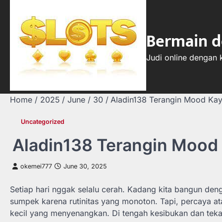
Skip
to
content
Bermain 
Judi online dengan 
Home
2025
June
30
Aladin138 Terangin Mood Kay
Uncategorized
Aladin138 Terangin Mood 
okemei777
June 30, 2025
Setiap hari nggak selalu cerah. Kadang kita bangun den
sumpek karena rutinitas yang monoton. Tapi, percaya at
kecil yang menyenangkan. Di tengah kesibukan dan tek