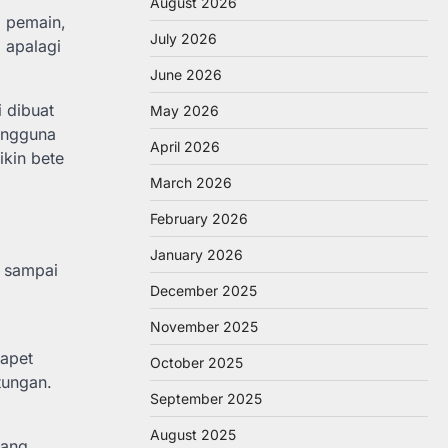
August 2026
a pemain,
July 2026
, apalagi
June 2026
i dibuat
May 2026
pengguna
April 2026
ikin bete
March 2026
February 2026
January 2026
i sampai
December 2025
November 2025
dapet
October 2025
tungan.
September 2025
August 2025
yang