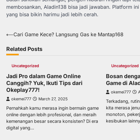
membosankan, Aladin138 bisa jadi jawaban. Platform ini
yang bisa bikin harimu jadi lebih cerah.
Post
⟵
Cari Game Kece? Langsung Gas ke Mantap168
navigation
Related Posts
Uncategorized
Uncategorized
Jadi Pro dalam Game Online
Bosan denga
Canggih? Yuk, Ikuti Tips dari
Game di Ala
Okeplay777!
okemei777
okemei777
March 27, 2025
Terkadang, rutin
kita merasa jen
Pernahkah kamu merasa ingin bermain game
monoton, pekerj
online dengan lebih profesional, dan meraih
kesibukan lainn
kemenangan besar secara konsisten? Di era
digital yang…