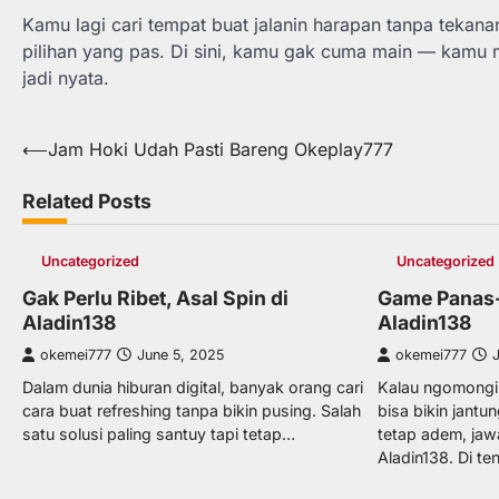
Kamu lagi cari tempat buat jalanin harapan tanpa tekana
pilihan yang pas. Di sini, kamu gak cuma main — kamu 
jadi nyata.
Post
⟵
Jam Hoki Udah Pasti Bareng Okeplay777
navigation
Related Posts
Uncategorized
Uncategorized
Gak Perlu Ribet, Asal Spin di
Game Panas
Aladin138
Aladin138
okemei777
June 5, 2025
okemei777
Dalam dunia hiburan digital, banyak orang cari
Kalau ngomongin
cara buat refreshing tanpa bikin pusing. Salah
bisa bikin jantu
satu solusi paling santuy tapi tetap…
tetap adem, ja
Aladin138. Di t