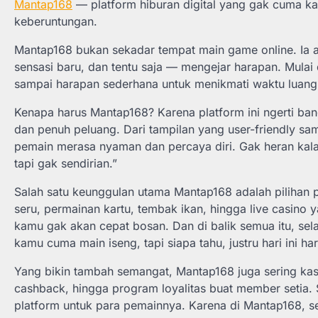
Mantap168
— platform hiburan digital yang gak cuma ka
keberuntungan.
Mantap168 bukan sekadar tempat main game online. Ia 
sensasi baru, dan tentu saja — mengejar harapan. Mulai 
sampai harapan sederhana untuk menikmati waktu luan
Kenapa harus Mantap168? Karena platform ini ngerti b
dan penuh peluang. Dari tampilan yang user-friendly sa
pemain merasa nyaman dan percaya diri. Gak heran kalau
tapi gak sendirian.”
Salah satu keunggulan utama Mantap168 adalah pilihan
seru, permainan kartu, tembak ikan, hingga live casino 
kamu gak akan cepat bosan. Dan di balik semua itu, sel
kamu cuma main iseng, tapi siapa tahu, justru hari ini h
Yang bikin tambah semangat, Mantap168 juga sering ka
cashback, hingga program loyalitas buat member setia.
platform untuk para pemainnya. Karena di Mantap168, s