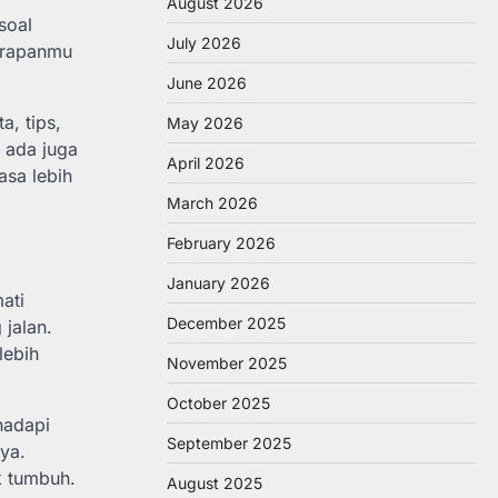
August 2026
soal
July 2026
harapanmu
June 2026
a, tips,
May 2026
 ada juga
April 2026
asa lebih
March 2026
February 2026
January 2026
ati
December 2025
 jalan.
lebih
November 2025
October 2025
hadapi
September 2025
ya.
uk tumbuh.
August 2025