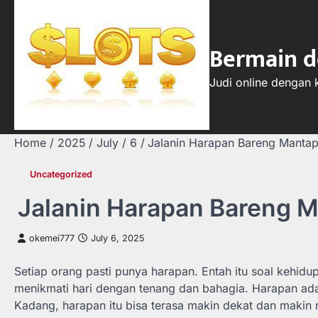
Skip
to
content
Bermain 
Judi online dengan 
Home
2025
July
6
Jalanin Harapan Bareng Mantap
Uncategorized
Jalanin Harapan Bareng M
okemei777
July 6, 2025
Setiap orang pasti punya harapan. Entah itu soal kehidu
menikmati hari dengan tenang dan bahagia. Harapan ada
Kadang, harapan itu bisa terasa makin dekat dan makin n