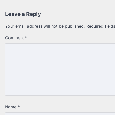
Leave a Reply
Your email address will not be published.
Required fiel
Comment
*
Name
*