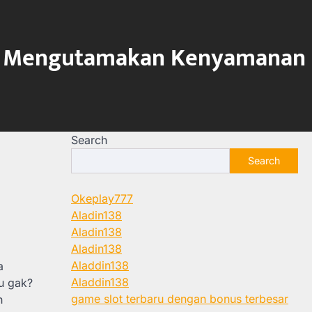
ng Mengutamakan Kenyamanan
Search
Search
Okeplay777
Aladin138
Aladin138
Aladin138
Aladdin138
a
Aladdin138
u gak?
game slot terbaru dengan bonus terbesar
h