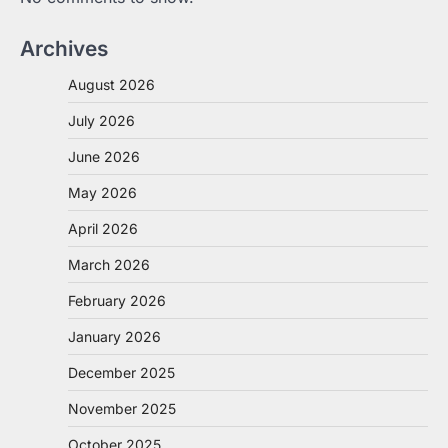
Archives
August 2026
July 2026
June 2026
May 2026
April 2026
March 2026
February 2026
January 2026
December 2025
November 2025
October 2025