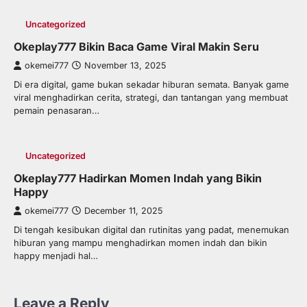
Uncategorized
Okeplay777 Bikin Baca Game Viral Makin Seru
okemei777
November 13, 2025
Di era digital, game bukan sekadar hiburan semata. Banyak game
viral menghadirkan cerita, strategi, dan tantangan yang membuat
pemain penasaran…
Uncategorized
Okeplay777 Hadirkan Momen Indah yang Bikin
Happy
okemei777
December 11, 2025
Di tengah kesibukan digital dan rutinitas yang padat, menemukan
hiburan yang mampu menghadirkan momen indah dan bikin
happy menjadi hal…
Leave a Reply