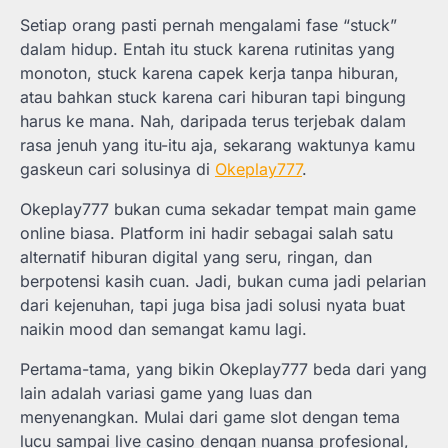
Setiap orang pasti pernah mengalami fase “stuck”
dalam hidup. Entah itu stuck karena rutinitas yang
monoton, stuck karena capek kerja tanpa hiburan,
atau bahkan stuck karena cari hiburan tapi bingung
harus ke mana. Nah, daripada terus terjebak dalam
rasa jenuh yang itu-itu aja, sekarang waktunya kamu
gaskeun cari solusinya di
Okeplay777
.
Okeplay777 bukan cuma sekadar tempat main game
online biasa. Platform ini hadir sebagai salah satu
alternatif hiburan digital yang seru, ringan, dan
berpotensi kasih cuan. Jadi, bukan cuma jadi pelarian
dari kejenuhan, tapi juga bisa jadi solusi nyata buat
naikin mood dan semangat kamu lagi.
Pertama-tama, yang bikin Okeplay777 beda dari yang
lain adalah variasi game yang luas dan
menyenangkan. Mulai dari game slot dengan tema
lucu sampai live casino dengan nuansa profesional,