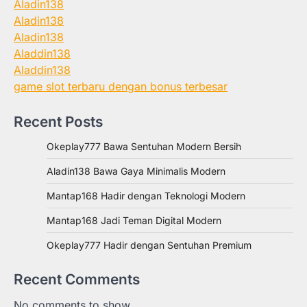
Aladin138
Aladin138
Aladin138
Aladdin138
Aladdin138
game slot terbaru dengan bonus terbesar
Recent Posts
Okeplay777 Bawa Sentuhan Modern Bersih
Aladin138 Bawa Gaya Minimalis Modern
Mantap168 Hadir dengan Teknologi Modern
Mantap168 Jadi Teman Digital Modern
Okeplay777 Hadir dengan Sentuhan Premium
Recent Comments
No comments to show.