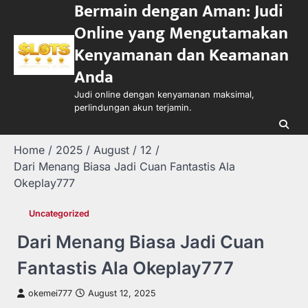
Bermain dengan Aman: Judi
Skip
to
Online yang Mengutamakan
content
Kenyamanan dan Keamanan
Anda
Judi online dengan kenyamanan maksimal,
perlindungan akun terjamin.
Home
2025
August
12
Dari Menang Biasa Jadi Cuan Fantastis Ala
Okeplay777
Uncategorized
Dari Menang Biasa Jadi Cuan
Fantastis Ala Okeplay777
okemei777
August 12, 2025