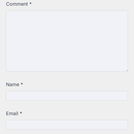
Comment
*
Name
*
Email
*