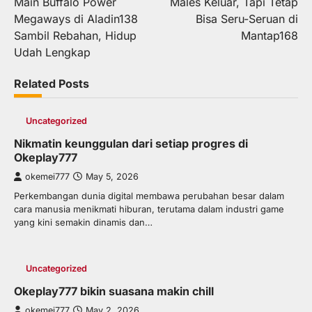
Main Buffalo Power
Males Keluar, Tapi Tetap
navigation
Megaways di Aladin138
Bisa Seru-Seruan di
Sambil Rebahan, Hidup
Mantap168
Udah Lengkap
Related Posts
Uncategorized
Nikmatin keunggulan dari setiap progres di
Okeplay777
okemei777
May 5, 2026
Perkembangan dunia digital membawa perubahan besar dalam
cara manusia menikmati hiburan, terutama dalam industri game
yang kini semakin dinamis dan…
Uncategorized
Okeplay777 bikin suasana makin chill
okemei777
May 2, 2026