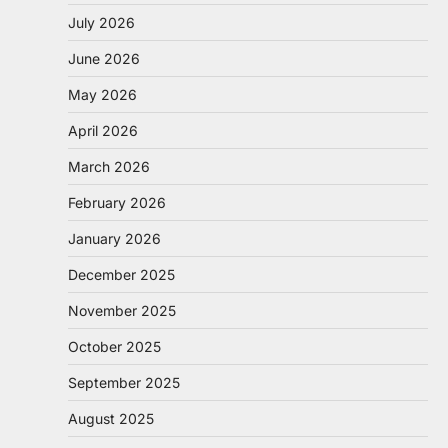
July 2026
June 2026
May 2026
April 2026
March 2026
February 2026
January 2026
December 2025
November 2025
October 2025
September 2025
August 2025