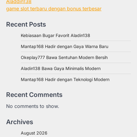
Aladdin138
game slot terbaru dengan bonus terbesar
Recent Posts
Kebiasaan Bugar Favorit Aladin138
Mantap168 Hadir dengan Gaya Warna Baru
Okeplay777 Bawa Sentuhan Modern Bersih
Aladin138 Bawa Gaya Minimalis Modern
Mantap168 Hadir dengan Teknologi Modern
Recent Comments
No comments to show.
Archives
August 2026