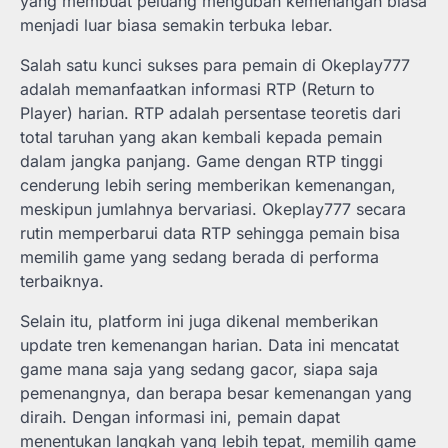
yang membuat peluang mengubah kemenangan biasa
menjadi luar biasa semakin terbuka lebar.
Salah satu kunci sukses para pemain di Okeplay777
adalah memanfaatkan informasi RTP (Return to
Player) harian. RTP adalah persentase teoretis dari
total taruhan yang akan kembali kepada pemain
dalam jangka panjang. Game dengan RTP tinggi
cenderung lebih sering memberikan kemenangan,
meskipun jumlahnya bervariasi. Okeplay777 secara
rutin memperbarui data RTP sehingga pemain bisa
memilih game yang sedang berada di performa
terbaiknya.
Selain itu, platform ini juga dikenal memberikan
update tren kemenangan harian. Data ini mencatat
game mana saja yang sedang gacor, siapa saja
pemenangnya, dan berapa besar kemenangan yang
diraih. Dengan informasi ini, pemain dapat
menentukan langkah yang lebih tepat, memilih game