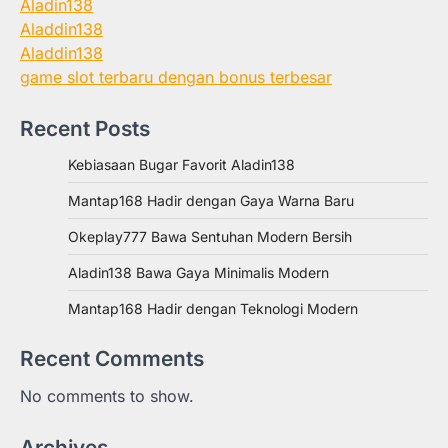
Aladin138
Aladdin138
Aladdin138
game slot terbaru dengan bonus terbesar
Recent Posts
Kebiasaan Bugar Favorit Aladin138
Mantap168 Hadir dengan Gaya Warna Baru
Okeplay777 Bawa Sentuhan Modern Bersih
Aladin138 Bawa Gaya Minimalis Modern
Mantap168 Hadir dengan Teknologi Modern
Recent Comments
No comments to show.
Archives