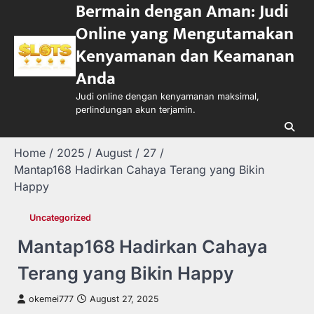
Bermain dengan Aman: Judi
Skip
to
Online yang Mengutamakan
content
Kenyamanan dan Keamanan
Anda
Judi online dengan kenyamanan maksimal,
perlindungan akun terjamin.
Home
2025
August
27
Mantap168 Hadirkan Cahaya Terang yang Bikin
Happy
Uncategorized
Mantap168 Hadirkan Cahaya
Terang yang Bikin Happy
okemei777
August 27, 2025