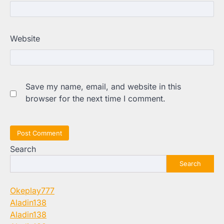
Website
Save my name, email, and website in this
browser for the next time I comment.
Search
Search
Okeplay777
Aladin138
Aladin138