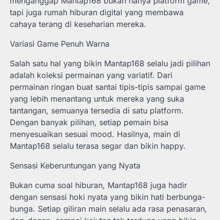
menganggap Mantap168 bukan hanya platform game,
tapi juga rumah hiburan digital yang membawa
cahaya terang di keseharian mereka.
Variasi Game Penuh Warna
Salah satu hal yang bikin Mantap168 selalu jadi pilihan
adalah koleksi permainan yang variatif. Dari
permainan ringan buat santai tipis-tipis sampai game
yang lebih menantang untuk mereka yang suka
tantangan, semuanya tersedia di satu platform.
Dengan banyak pilihan, setiap pemain bisa
menyesuaikan sesuai mood. Hasilnya, main di
Mantap168 selalu terasa segar dan bikin happy.
Sensasi Keberuntungan yang Nyata
Bukan cuma soal hiburan, Mantap168 juga hadir
dengan sensasi hoki nyata yang bikin hati berbunga-
bunga. Setiap giliran main selalu ada rasa penasaran,