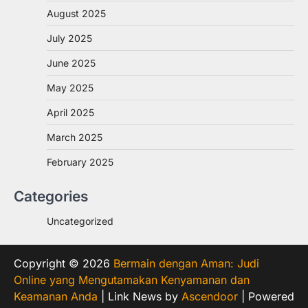
August 2025
July 2025
June 2025
May 2025
April 2025
March 2025
February 2025
Categories
Uncategorized
Copyright © 2026
Bermain dengan Aman: Judi
Online yang Mengutamakan Kenyamanan dan
Keamanan Anda
| Link News by
Ascendoor
| Powered