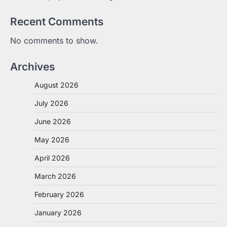
Recent Comments
No comments to show.
Archives
August 2026
July 2026
June 2026
May 2026
April 2026
March 2026
February 2026
January 2026