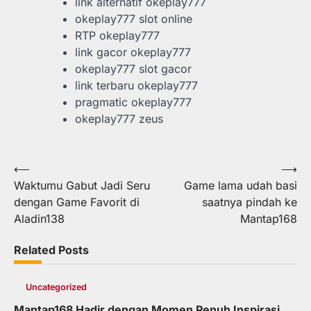
link alternatif okeplay777
okeplay777 slot online
RTP okeplay777
link gacor okeplay777
okeplay777 slot gacor
link terbaru okeplay777
pragmatic okeplay777
okeplay777 zeus
Post
⟵
⟶
Waktumu Gabut Jadi Seru
Game lama udah basi
navigation
dengan Game Favorit di
saatnya pindah ke
Aladin138
Mantap168
Related Posts
Uncategorized
Mantap168 Hadir dengan Momen Penuh Inspirasi