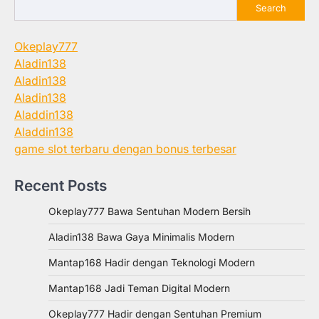
Search
Okeplay777
Aladin138
Aladin138
Aladin138
Aladdin138
Aladdin138
game slot terbaru dengan bonus terbesar
Recent Posts
Okeplay777 Bawa Sentuhan Modern Bersih
Aladin138 Bawa Gaya Minimalis Modern
Mantap168 Hadir dengan Teknologi Modern
Mantap168 Jadi Teman Digital Modern
Okeplay777 Hadir dengan Sentuhan Premium