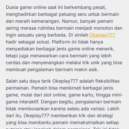
Dunia game online saat ini berkembang pesat,
menghadirkan berbagai peluang seru untuk bermain
dan meraih kemenangan. Namun, banyak pemain
sering merasa rutinitas bermain menjadi monoton dan
ingin sesuatu yang berbeda. Di sinilah
Okeplay777
hadir sebagai solusi. Platform ini tidak hanya
menyediakan berbagai jenis game online menarik,
tetapi juga menawarkan cara bermain yang lebih
cerdas dan menyenangkan melalui trik unik yang bisa
membuat pengalaman bermain makin asik.
Salah satu daya tarik Okeplay777 adalah fleksibilitas
permainan. Pemain bisa menikmati berbagai jenis
game, mulai dari slot online, game kartu, hingga mini-
game interaktif. Dengan begitu, pengalaman bermain
tidak membosankan karena selalu ada variasi. Lebih
dari itu, Okeplay777 memberikan trik dan strategi
yang bisa membantu pemain memaksimalkan setiap