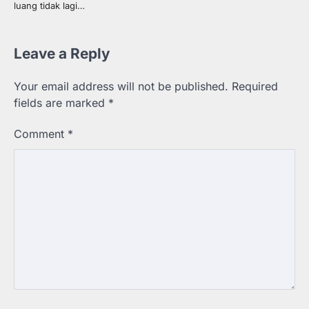
luang tidak lagi…
Leave a Reply
Your email address will not be published.
Required
fields are marked
*
Comment
*