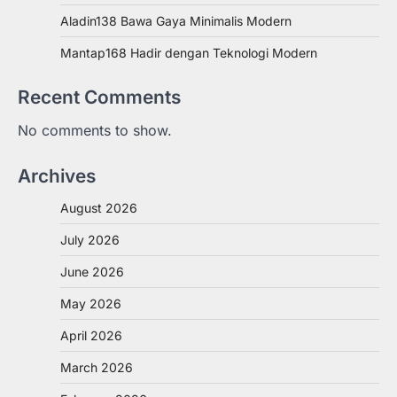
Aladin138 Bawa Gaya Minimalis Modern
Mantap168 Hadir dengan Teknologi Modern
Recent Comments
No comments to show.
Archives
August 2026
July 2026
June 2026
May 2026
April 2026
March 2026