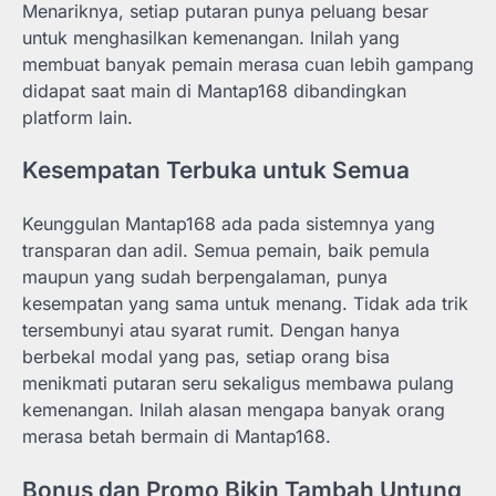
Menariknya, setiap putaran punya peluang besar
untuk menghasilkan kemenangan. Inilah yang
membuat banyak pemain merasa cuan lebih gampang
didapat saat main di Mantap168 dibandingkan
platform lain.
Kesempatan Terbuka untuk Semua
Keunggulan Mantap168 ada pada sistemnya yang
transparan dan adil. Semua pemain, baik pemula
maupun yang sudah berpengalaman, punya
kesempatan yang sama untuk menang. Tidak ada trik
tersembunyi atau syarat rumit. Dengan hanya
berbekal modal yang pas, setiap orang bisa
menikmati putaran seru sekaligus membawa pulang
kemenangan. Inilah alasan mengapa banyak orang
merasa betah bermain di Mantap168.
Bonus dan Promo Bikin Tambah Untung