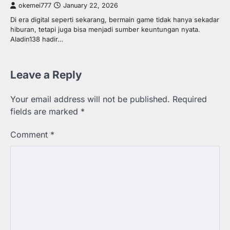
okemei777
January 22, 2026
Di era digital seperti sekarang, bermain game tidak hanya sekadar
hiburan, tetapi juga bisa menjadi sumber keuntungan nyata.
Aladin138 hadir…
Leave a Reply
Your email address will not be published.
Required
fields are marked
*
Comment
*