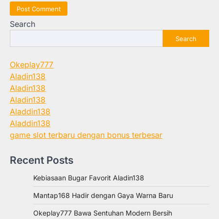
Search
Search
Okeplay777
Aladin138
Aladin138
Aladin138
Aladdin138
Aladdin138
game slot terbaru dengan bonus terbesar
Recent Posts
Kebiasaan Bugar Favorit Aladin138
Mantap168 Hadir dengan Gaya Warna Baru
Okeplay777 Bawa Sentuhan Modern Bersih