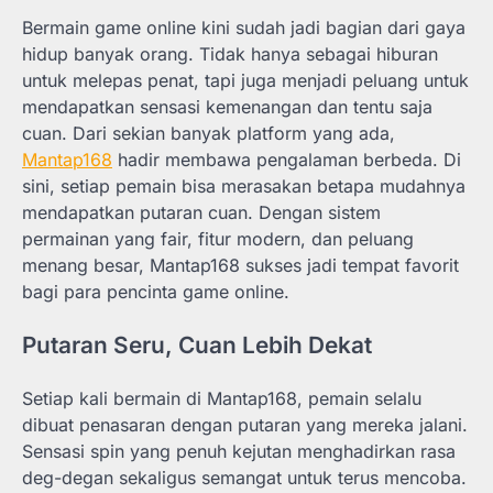
Bermain game online kini sudah jadi bagian dari gaya
hidup banyak orang. Tidak hanya sebagai hiburan
untuk melepas penat, tapi juga menjadi peluang untuk
mendapatkan sensasi kemenangan dan tentu saja
cuan. Dari sekian banyak platform yang ada,
Mantap168
hadir membawa pengalaman berbeda. Di
sini, setiap pemain bisa merasakan betapa mudahnya
mendapatkan putaran cuan. Dengan sistem
permainan yang fair, fitur modern, dan peluang
menang besar, Mantap168 sukses jadi tempat favorit
bagi para pencinta game online.
Putaran Seru, Cuan Lebih Dekat
Setiap kali bermain di Mantap168, pemain selalu
dibuat penasaran dengan putaran yang mereka jalani.
Sensasi spin yang penuh kejutan menghadirkan rasa
deg-degan sekaligus semangat untuk terus mencoba.