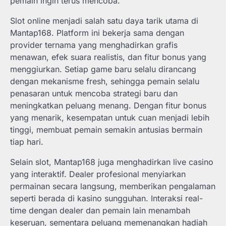
pemain ingin terus mencoba.
Slot online menjadi salah satu daya tarik utama di
Mantap168. Platform ini bekerja sama dengan
provider ternama yang menghadirkan grafis
menawan, efek suara realistis, dan fitur bonus yang
menggiurkan. Setiap game baru selalu dirancang
dengan mekanisme fresh, sehingga pemain selalu
penasaran untuk mencoba strategi baru dan
meningkatkan peluang menang. Dengan fitur bonus
yang menarik, kesempatan untuk cuan menjadi lebih
tinggi, membuat pemain semakin antusias bermain
tiap hari.
Selain slot, Mantap168 juga menghadirkan live casino
yang interaktif. Dealer profesional menyiarkan
permainan secara langsung, memberikan pengalaman
seperti berada di kasino sungguhan. Interaksi real-
time dengan dealer dan pemain lain menambah
keseruan, sementara peluang memenangkan hadiah