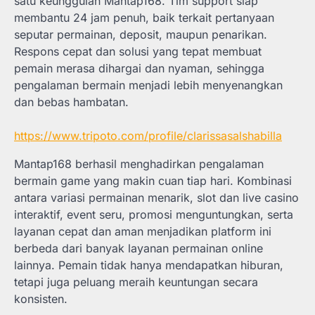
satu keunggulan Mantap168. Tim support siap
membantu 24 jam penuh, baik terkait pertanyaan
seputar permainan, deposit, maupun penarikan.
Respons cepat dan solusi yang tepat membuat
pemain merasa dihargai dan nyaman, sehingga
pengalaman bermain menjadi lebih menyenangkan
dan bebas hambatan.
https://www.tripoto.com/profile/clarissasalshabilla
Mantap168 berhasil menghadirkan pengalaman
bermain game yang makin cuan tiap hari. Kombinasi
antara variasi permainan menarik, slot dan live casino
interaktif, event seru, promosi menguntungkan, serta
layanan cepat dan aman menjadikan platform ini
berbeda dari banyak layanan permainan online
lainnya. Pemain tidak hanya mendapatkan hiburan,
tetapi juga peluang meraih keuntungan secara
konsisten.