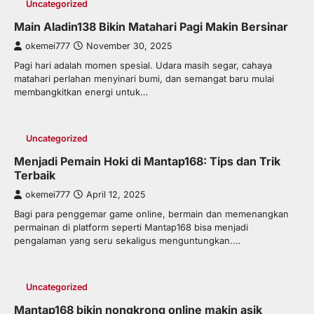
Uncategorized
Main Aladin138 Bikin Matahari Pagi Makin Bersinar
okemei777
November 30, 2025
Pagi hari adalah momen spesial. Udara masih segar, cahaya
matahari perlahan menyinari bumi, dan semangat baru mulai
membangkitkan energi untuk…
Uncategorized
Menjadi Pemain Hoki di Mantap168: Tips dan Trik
Terbaik
okemei777
April 12, 2025
Bagi para penggemar game online, bermain dan memenangkan
permainan di platform seperti Mantap168 bisa menjadi
pengalaman yang seru sekaligus menguntungkan.…
Uncategorized
Mantap168 bikin nongkrong online makin asik