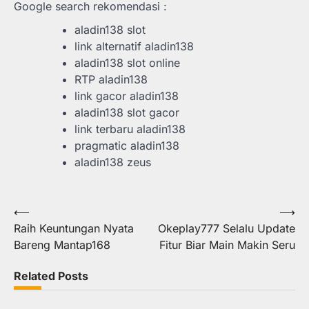
Google search rekomendasi :
aladin138 slot
link alternatif aladin138
aladin138 slot online
RTP aladin138
link gacor aladin138
aladin138 slot gacor
link terbaru aladin138
pragmatic aladin138
aladin138 zeus
Post
⟵
⟶
Raih Keuntungan Nyata
Okeplay777 Selalu Update
navigation
Bareng Mantap168
Fitur Biar Main Makin Seru
Related Posts