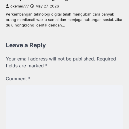
okemei777
May 27, 2026
Perkembangan teknologi digital telah mengubah cara banyak
orang menikmati waktu santai dan menjaga hubungan sosial. Jika
dulu nongkrong identik dengan…
Leave a Reply
Your email address will not be published.
Required
fields are marked
*
Comment
*