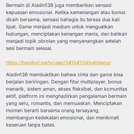
Bermain di Aladin138 juga memberikan sensasi
kepuasan emosional. Ketika kemenangan atau bonus
diraih bersama, sensasi bahagia itu terasa dua kali
lipat. Game menjadi medium untuk menguatkan
hubungan, menciptakan kenangan manis, dan bahkan
menjadi topik obrolan yang menyenangkan setelah
sesi bermain selesai.
https://bandori.party/user/341041/jahralintang/
Aladin138 membuktikan bahwa cinta dan game bisa
berjalan beriringan. Dengan fitur multiplayer, bonus
menarik, sistem aman, akses fleksibel, dan komunitas
aktif, platform ini menghadirkan pengalaman bermain
yang seru, romantis, dan memuaskan. Menciptakan
momen berarti bersama orang tersayang,
membangun kedekatan emosional, dan menikmati
keseruan tanpa batas.