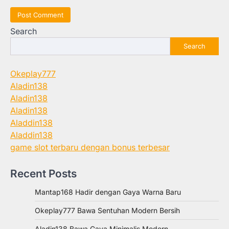
Search
Search
Okeplay777
Aladin138
Aladin138
Aladin138
Aladdin138
Aladdin138
game slot terbaru dengan bonus terbesar
Recent Posts
Mantap168 Hadir dengan Gaya Warna Baru
Okeplay777 Bawa Sentuhan Modern Bersih
Aladin138 Bawa Gaya Minimalis Modern