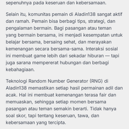
sepenuhnya pada keseruan dan kebersamaan.
Selain itu, komunitas pemain di Aladin138 sangat aktif
dan ramah. Pemain bisa berbagi tips, strategi, dan
pengalaman bermain. Bagi pasangan atau teman
yang bermain bersama, ini menjadi kesempatan untuk
belajar bersama, bersaing sehat, dan merayakan
kemenangan secara bersama-sama. Interaksi sosial
ini membuat game lebih dari sekadar hiburan — tapi
juga sarana mempererat hubungan dan berbagi
kebahagiaan.
Teknologi Random Number Generator (RNG) di
Aladin138 memastikan setiap hasil permainan adil dan
acak. Hal ini membuat kemenangan terasa fair dan
memuaskan, sehingga setiap momen bersama
pasangan atau teman semakin berarti. Tidak hanya
soal skor, tapi tentang keseruan, tawa, dan
kebersamaan yang tercipta.