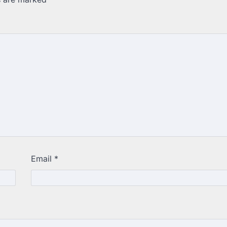
Email
*