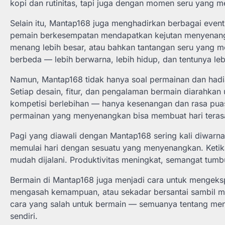
kopi dan rutinitas, tapi juga dengan momen seru yang
Selain itu, Mantap168 juga menghadirkan berbagai eve
pemain berkesempatan mendapatkan kejutan menyenangka
menang lebih besar, atau bahkan tantangan seru yang me
berbeda — lebih berwarna, lebih hidup, dan tentunya le
Namun, Mantap168 tidak hanya soal permainan dan hadiah.
Setiap desain, fitur, dan pengalaman bermain diarahka
kompetisi berlebihan — hanya kesenangan dan rasa puas
permainan yang menyenangkan bisa membuat hari terasa 
Pagi yang diawali dengan Mantap168 sering kali diwarnai 
memulai hari dengan sesuatu yang menyenangkan. Ketika s
mudah dijalani. Produktivitas meningkat, semangat tumbu
Bermain di Mantap168 juga menjadi cara untuk mengekspr
mengasah kemampuan, atau sekadar bersantai sambil me
cara yang salah untuk bermain — semuanya tentang men
sendiri.