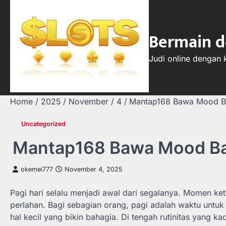
Skip
to
content
Bermain 
Judi online dengan 
Home
2025
November
4
Mantap168 Bawa Mood Ba
Uncategorized
Mantap168 Bawa Mood Bar
okemei777
November 4, 2025
Pagi hari selalu menjadi awal dari segalanya. Momen ke
perlahan. Bagi sebagian orang, pagi adalah waktu untuk 
hal kecil yang bikin bahagia. Di tengah rutinitas yang k