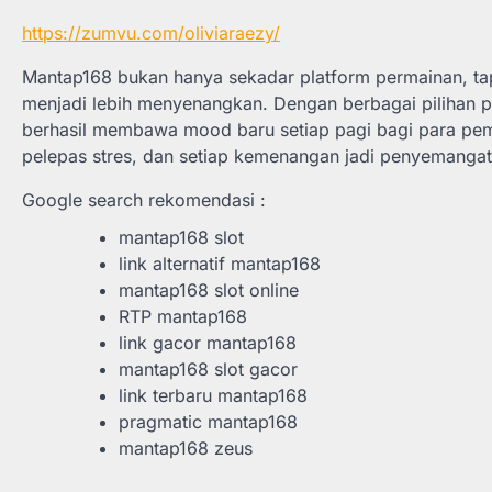
https://zumvu.com/oliviaraezy/
Mantap168 bukan hanya sekadar platform permainan, tap
menjadi lebih menyenangkan. Dengan berbagai pilihan 
berhasil membawa mood baru setiap pagi bagi para pemai
pelepas stres, dan setiap kemenangan jadi penyemangat 
Google search rekomendasi :
mantap168 slot
link alternatif mantap168
mantap168 slot online
RTP mantap168
link gacor mantap168
mantap168 slot gacor
link terbaru mantap168
pragmatic mantap168
mantap168 zeus