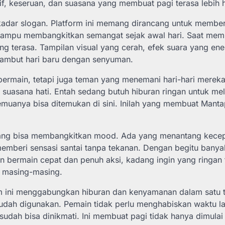
if, keseruan, dan suasana yang membuat pagi terasa lebih 
adar slogan. Platform ini memang dirancang untuk member
mampu membangkitkan semangat sejak awal hari. Saat me
ng terasa. Tampilan visual yang cerah, efek suara yang ene
yambut hari baru dengan senyuman.
rmain, tetapi juga teman yang menemani hari-hari mereka
uasana hati. Entah sedang butuh hiburan ringan untuk me
semuanya bisa ditemukan di sini. Inilah yang membuat Manta
 yang bisa membangkitkan mood. Ada yang menantang kece
memberi sensasi santai tanpa tekanan. Dengan begitu banyak
 bermain cepat dan penuh aksi, kadang ingin yang ringan t
a masing-masing.
m ini menggabungkan hiburan dan kenyamanan dalam satu 
 mudah digunakan. Pemain tidak perlu menghabiskan waktu l
udah bisa dinikmati. Ini membuat pagi tidak hanya dimula