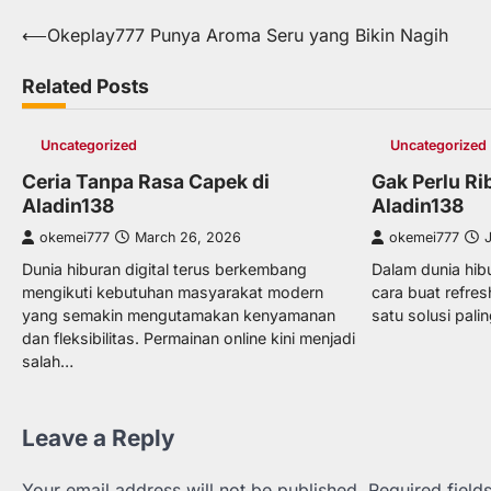
Post
⟵
Okeplay777 Punya Aroma Seru yang Bikin Nagih
navigation
Related Posts
Uncategorized
Uncategorized
Ceria Tanpa Rasa Capek di
Gak Perlu Rib
Aladin138
Aladin138
okemei777
March 26, 2026
okemei777
Dunia hiburan digital terus berkembang
Dalam dunia hibu
mengikuti kebutuhan masyarakat modern
cara buat refres
yang semakin mengutamakan kenyamanan
satu solusi pali
dan fleksibilitas. Permainan online kini menjadi
salah…
Leave a Reply
Your email address will not be published.
Required fiel