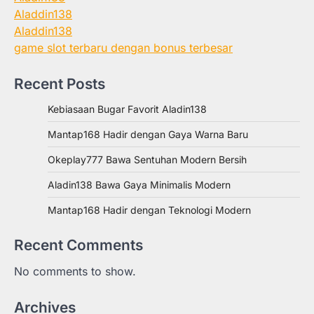
Aladdin138
Aladdin138
game slot terbaru dengan bonus terbesar
Recent Posts
Kebiasaan Bugar Favorit Aladin138
Mantap168 Hadir dengan Gaya Warna Baru
Okeplay777 Bawa Sentuhan Modern Bersih
Aladin138 Bawa Gaya Minimalis Modern
Mantap168 Hadir dengan Teknologi Modern
Recent Comments
No comments to show.
Archives