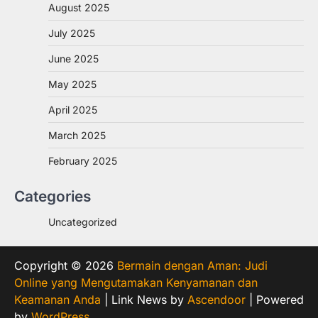
August 2025
July 2025
June 2025
May 2025
April 2025
March 2025
February 2025
Categories
Uncategorized
Copyright © 2026
Bermain dengan Aman: Judi
Online yang Mengutamakan Kenyamanan dan
Keamanan Anda
| Link News by
Ascendoor
| Powered
by
WordPress
.