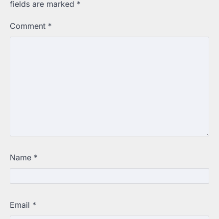
fields are marked
*
Comment
*
Name
*
Email
*