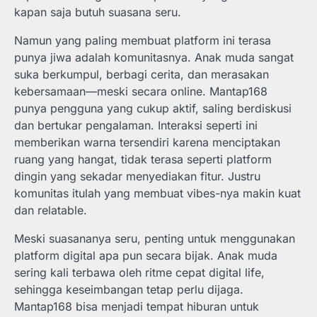
kapan saja butuh suasana seru.
Namun yang paling membuat platform ini terasa
punya jiwa adalah komunitasnya. Anak muda sangat
suka berkumpul, berbagi cerita, dan merasakan
kebersamaan—meski secara online. Mantap168
punya pengguna yang cukup aktif, saling berdiskusi
dan bertukar pengalaman. Interaksi seperti ini
memberikan warna tersendiri karena menciptakan
ruang yang hangat, tidak terasa seperti platform
dingin yang sekadar menyediakan fitur. Justru
komunitas itulah yang membuat vibes-nya makin kuat
dan relatable.
Meski suasananya seru, penting untuk menggunakan
platform digital apa pun secara bijak. Anak muda
sering kali terbawa oleh ritme cepat digital life,
sehingga keseimbangan tetap perlu dijaga.
Mantap168 bisa menjadi tempat hiburan untuk