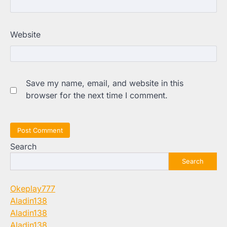
Website
Save my name, email, and website in this
browser for the next time I comment.
Search
Search
Okeplay777
Aladin138
Aladin138
Aladin138