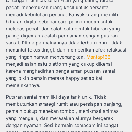
Di tengah rutinitas sehari-hari yang sering terasa
padat, menemukan ruang kecil untuk bersantai
menjadi kebutuhan penting. Banyak orang memilih
hiburan digital sebagai cara paling mudah untuk
melepas penat, dan salah satu bentuk hiburan yang
paling digemari adalah permainan dengan putaran
santai. Ritme permainannya tidak terburu-buru, tidak
menuntut fokus tinggi, dan memberikan efek relaksasi
yang ringan namun menyenangkan.
Mantap168
menjadi salah satu platform yang cukup dikenal
karena menghadirkan pengalaman putaran santai
yang bikin pemain merasa happy setiap kali
memainkannya.
Putaran santai memiliki daya tarik unik. Tidak
membutuhkan strategi rumit atau persiapan panjang,
pemain cukup menekan tombol, menikmati animasi
yang mengalir, dan merasakan alurnya bergerak
dengan nyaman. Sesi bermain semacam ini sangat