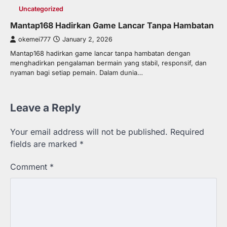
Uncategorized
Mantap168 Hadirkan Game Lancar Tanpa Hambatan
okemei777
January 2, 2026
Mantap168 hadirkan game lancar tanpa hambatan dengan
menghadirkan pengalaman bermain yang stabil, responsif, dan
nyaman bagi setiap pemain. Dalam dunia…
Leave a Reply
Your email address will not be published.
Required
fields are marked
*
Comment
*