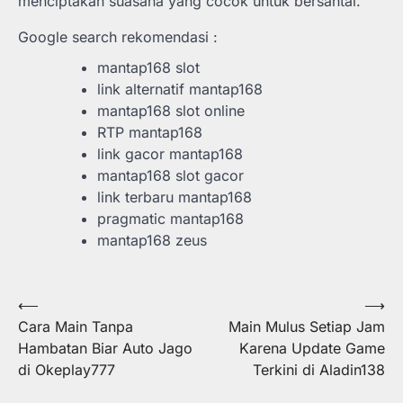
menciptakan suasana yang cocok untuk bersantai.
Google search rekomendasi :
mantap168 slot
link alternatif mantap168
mantap168 slot online
RTP mantap168
link gacor mantap168
mantap168 slot gacor
link terbaru mantap168
pragmatic mantap168
mantap168 zeus
Post
⟵
⟶
Cara Main Tanpa
Main Mulus Setiap Jam
navigation
Hambatan Biar Auto Jago
Karena Update Game
di Okeplay777
Terkini di Aladin138