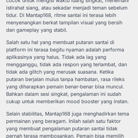
cocok untuk mengisi waktu luang singkat, menemani
istirahat siang, atau sekadar menjadi teman sebelum
tidur. Di Mantap168, ritme santai ini terasa lebih
menyenangkan berkat tampilan visual yang bersih
dan gameplay yang stabil.
Salah satu hal yang membuat putaran santai di
platform ini terasa begitu nyaman adalah performa
aplikasinya yang halus. Tidak ada lag yang
mengganggu, tidak ada respon yang terlambat, dan
tidak ada glitch yang merusak suasana. Ketika
putaran berjalan mulus tanpa hambatan, rasa rileks
yang diharapkan pemain benar-benar bisa muncul.
Bahkan dalam sesi singkat, pengalaman ini sudah
cukup untuk memberikan mood booster yang instan.
Selain stabilitas, Mantap168 juga menghadirkan tema
permainan yang beragam. Inilah salah satu faktor
yang membuat pengalaman putaran santai tidak
pernah terasa membosankan. Pemain bisa memilih