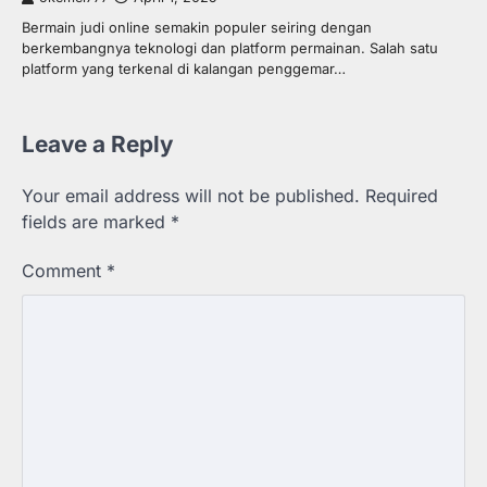
Bermain judi online semakin populer seiring dengan
berkembangnya teknologi dan platform permainan. Salah satu
platform yang terkenal di kalangan penggemar…
Leave a Reply
Your email address will not be published.
Required
fields are marked
*
Comment
*