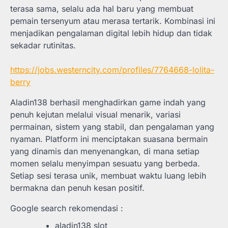
terasa sama, selalu ada hal baru yang membuat
pemain tersenyum atau merasa tertarik. Kombinasi ini
menjadikan pengalaman digital lebih hidup dan tidak
sekadar rutinitas.
https://jobs.westerncity.com/profiles/7764668-lolita-
berry
Aladin138 berhasil menghadirkan game indah yang
penuh kejutan melalui visual menarik, variasi
permainan, sistem yang stabil, dan pengalaman yang
nyaman. Platform ini menciptakan suasana bermain
yang dinamis dan menyenangkan, di mana setiap
momen selalu menyimpan sesuatu yang berbeda.
Setiap sesi terasa unik, membuat waktu luang lebih
bermakna dan penuh kesan positif.
Google search rekomendasi :
aladin138 slot