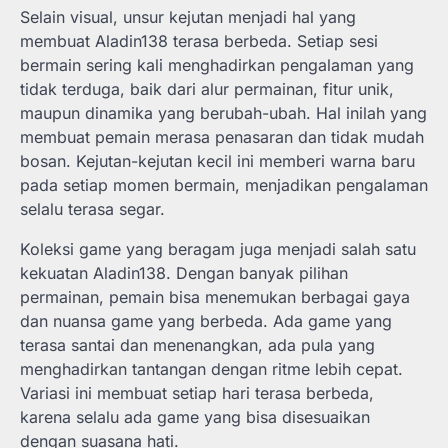
Selain visual, unsur kejutan menjadi hal yang
membuat Aladin138 terasa berbeda. Setiap sesi
bermain sering kali menghadirkan pengalaman yang
tidak terduga, baik dari alur permainan, fitur unik,
maupun dinamika yang berubah-ubah. Hal inilah yang
membuat pemain merasa penasaran dan tidak mudah
bosan. Kejutan-kejutan kecil ini memberi warna baru
pada setiap momen bermain, menjadikan pengalaman
selalu terasa segar.
Koleksi game yang beragam juga menjadi salah satu
kekuatan Aladin138. Dengan banyak pilihan
permainan, pemain bisa menemukan berbagai gaya
dan nuansa game yang berbeda. Ada game yang
terasa santai dan menenangkan, ada pula yang
menghadirkan tantangan dengan ritme lebih cepat.
Variasi ini membuat setiap hari terasa berbeda,
karena selalu ada game yang bisa disesuaikan
dengan suasana hati.