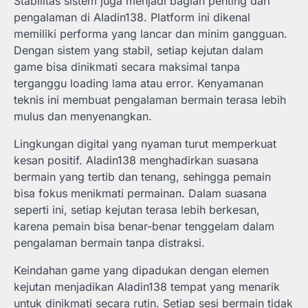
Stabilitas sistem juga menjadi bagian penting dari
pengalaman di Aladin138. Platform ini dikenal
memiliki performa yang lancar dan minim gangguan.
Dengan sistem yang stabil, setiap kejutan dalam
game bisa dinikmati secara maksimal tanpa
terganggu loading lama atau error. Kenyamanan
teknis ini membuat pengalaman bermain terasa lebih
mulus dan menyenangkan.
Lingkungan digital yang nyaman turut memperkuat
kesan positif. Aladin138 menghadirkan suasana
bermain yang tertib dan tenang, sehingga pemain
bisa fokus menikmati permainan. Dalam suasana
seperti ini, setiap kejutan terasa lebih berkesan,
karena pemain bisa benar-benar tenggelam dalam
pengalaman bermain tanpa distraksi.
Keindahan game yang dipadukan dengan elemen
kejutan menjadikan Aladin138 tempat yang menarik
untuk dinikmati secara rutin. Setiap sesi bermain tidak