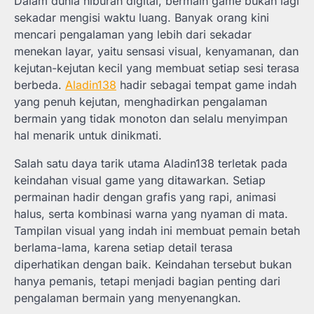
Dalam dunia hiburan digital, bermain game bukan lagi
sekadar mengisi waktu luang. Banyak orang kini
mencari pengalaman yang lebih dari sekadar
menekan layar, yaitu sensasi visual, kenyamanan, dan
kejutan-kejutan kecil yang membuat setiap sesi terasa
berbeda.
Aladin138
hadir sebagai tempat game indah
yang penuh kejutan, menghadirkan pengalaman
bermain yang tidak monoton dan selalu menyimpan
hal menarik untuk dinikmati.
Salah satu daya tarik utama Aladin138 terletak pada
keindahan visual game yang ditawarkan. Setiap
permainan hadir dengan grafis yang rapi, animasi
halus, serta kombinasi warna yang nyaman di mata.
Tampilan visual yang indah ini membuat pemain betah
berlama-lama, karena setiap detail terasa
diperhatikan dengan baik. Keindahan tersebut bukan
hanya pemanis, tetapi menjadi bagian penting dari
pengalaman bermain yang menyenangkan.