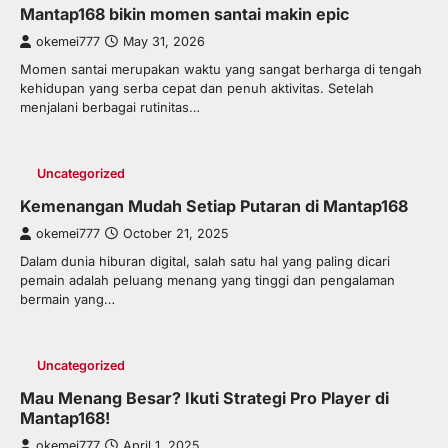
Mantap168 bikin momen santai makin epic
okemei777
May 31, 2026
Momen santai merupakan waktu yang sangat berharga di tengah
kehidupan yang serba cepat dan penuh aktivitas. Setelah
menjalani berbagai rutinitas…
Uncategorized
Kemenangan Mudah Setiap Putaran di Mantap168
okemei777
October 21, 2025
Dalam dunia hiburan digital, salah satu hal yang paling dicari
pemain adalah peluang menang yang tinggi dan pengalaman
bermain yang…
Uncategorized
Mau Menang Besar? Ikuti Strategi Pro Player di
Mantap168!
okemei777
April 1, 2025