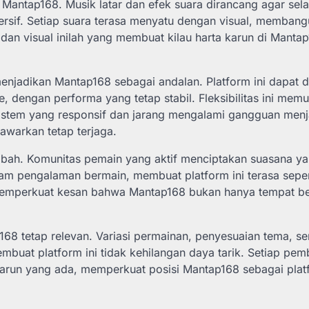
antap168. Musik latar dan efek suara dirancang agar sela
rsif. Setiap suara terasa menyatu dengan visual, membang
an visual inilah yang membuat kilau harta karun di Manta
enjadikan Mantap168 sebagai andalan. Platform ini dapat d
, dengan performa yang tetap stabil. Fleksibilitas ini mem
 Sistem yang responsif dan jarang mengalami gangguan men
awarkan tetap terjaga.
mbah. Komunitas pemain yang aktif menciptakan suasana y
lam pengalaman bermain, membuat platform ini terasa seper
 memperkuat kesan bahwa Mantap168 bukan hanya tempat b
8 tetap relevan. Variasi permainan, penyesuaian tema, se
uat platform ini tidak kehilangan daya tarik. Setiap pem
 karun yang ada, memperkuat posisi Mantap168 sebagai pla