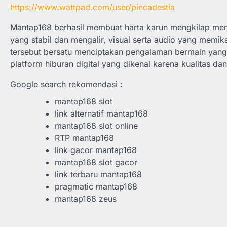
https://www.wattpad.com/user/pincadestia
Mantap168 berhasil membuat harta karun mengkilap men
yang stabil dan mengalir, visual serta audio yang memik
tersebut bersatu menciptakan pengalaman bermain yang 
platform hiburan digital yang dikenal karena kualitas d
Google search rekomendasi :
mantap168 slot
link alternatif mantap168
mantap168 slot online
RTP mantap168
link gacor mantap168
mantap168 slot gacor
link terbaru mantap168
pragmatic mantap168
mantap168 zeus