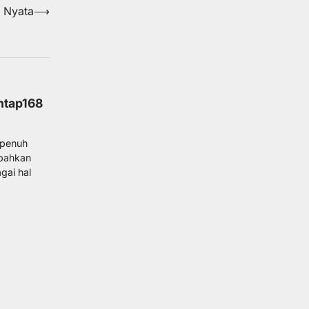
 Nyata
⟶
ntap168
 penuh
 bahkan
gai hal