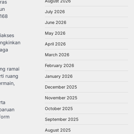
August 2026
ras
un
July 2026
p168
June 2026
May 2026
iakses
ungkinkan
April 2026
jaga
March 2026
February 2026
ang ramai
ti ruang
January 2026
ermain,
December 2025
November 2025
rta
October 2025
baruan
tform
September 2025
August 2025