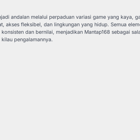
jadi andalan melalui perpaduan variasi game yang kaya, 
at, akses fleksibel, dan lingkungan yang hidup. Semua ele
konsisten dan bernilai, menjadikan Mantap168 sebagai sal
an kilau pengalamannya.