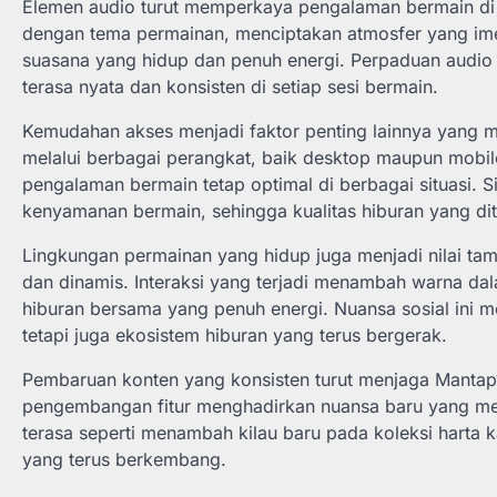
Elemen audio turut memperkaya pengalaman bermain di M
dengan tema permainan, menciptakan atmosfer yang ime
suasana yang hidup dan penuh energi. Perpaduan audio d
terasa nyata dan konsisten di setiap sesi bermain.
Kemudahan akses menjadi faktor penting lainnya yang m
melalui berbagai perangkat, baik desktop maupun mobile
pengalaman bermain tetap optimal di berbagai situasi.
kenyamanan bermain, sehingga kualitas hiburan yang dit
Lingkungan permainan yang hidup juga menjadi nilai ta
dan dinamis. Interaksi yang terjadi menambah warna da
hiburan bersama yang penuh energi. Nuansa sosial ini
tetapi juga ekosistem hiburan yang terus bergerak.
Pembaruan konten yang konsisten turut menjaga Mantap16
pengembangan fitur menghadirkan nuansa baru yang memb
terasa seperti menambah kilau baru pada koleksi harta
yang terus berkembang.