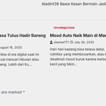
Aladin138 Bawa Kesan Bermain Jadi
Uncategorized
asa Tulus Hadir Bareng
Mood Auto Naik Main di Ma
okemei777
July 26, 2025
August 16, 2025
Hari-hari kadang bisa terasa datar,
rutinitas yang membosankan, atau
ne di era digital saat ini
diselimuti mood buruk karena berba
oal mencari hiburan atau
kecil yang bikin…
ang. Lebih dari itu,…
ds are marked
*