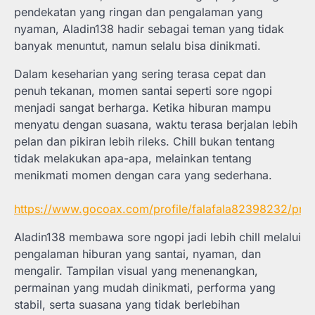
pendekatan yang ringan dan pengalaman yang
nyaman, Aladin138 hadir sebagai teman yang tidak
banyak menuntut, namun selalu bisa dinikmati.
Dalam keseharian yang sering terasa cepat dan
penuh tekanan, momen santai seperti sore ngopi
menjadi sangat berharga. Ketika hiburan mampu
menyatu dengan suasana, waktu terasa berjalan lebih
pelan dan pikiran lebih rileks. Chill bukan tentang
tidak melakukan apa-apa, melainkan tentang
menikmati momen dengan cara yang sederhana.
https://www.gocoax.com/profile/falafala82398232/profi
Aladin138 membawa sore ngopi jadi lebih chill melalui
pengalaman hiburan yang santai, nyaman, dan
mengalir. Tampilan visual yang menenangkan,
permainan yang mudah dinikmati, performa yang
stabil, serta suasana yang tidak berlebihan