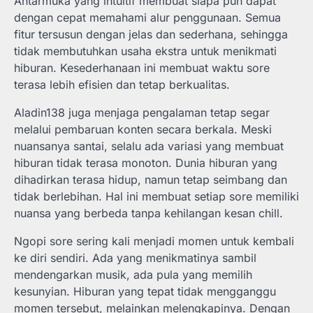
Antarmuka yang intuitif membuat siapa pun dapat
dengan cepat memahami alur penggunaan. Semua
fitur tersusun dengan jelas dan sederhana, sehingga
tidak membutuhkan usaha ekstra untuk menikmati
hiburan. Kesederhanaan ini membuat waktu sore
terasa lebih efisien dan tetap berkualitas.
Aladin138 juga menjaga pengalaman tetap segar
melalui pembaruan konten secara berkala. Meski
nuansanya santai, selalu ada variasi yang membuat
hiburan tidak terasa monoton. Dunia hiburan yang
dihadirkan terasa hidup, namun tetap seimbang dan
tidak berlebihan. Hal ini membuat setiap sore memiliki
nuansa yang berbeda tanpa kehilangan kesan chill.
Ngopi sore sering kali menjadi momen untuk kembali
ke diri sendiri. Ada yang menikmatinya sambil
mendengarkan musik, ada pula yang memilih
kesunyian. Hiburan yang tepat tidak mengganggu
momen tersebut, melainkan melengkapinya. Dengan