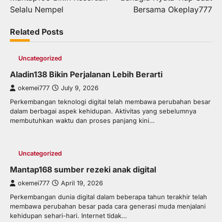
navigation
Selalu Nempel
Bersama Okeplay777
Related Posts
Uncategorized
Aladin138 Bikin Perjalanan Lebih Berarti
okemei777
July 9, 2026
Perkembangan teknologi digital telah membawa perubahan besar
dalam berbagai aspek kehidupan. Aktivitas yang sebelumnya
membutuhkan waktu dan proses panjang kini…
Uncategorized
Mantap168 sumber rezeki anak digital
okemei777
April 19, 2026
Perkembangan dunia digital dalam beberapa tahun terakhir telah
membawa perubahan besar pada cara generasi muda menjalani
kehidupan sehari-hari. Internet tidak…