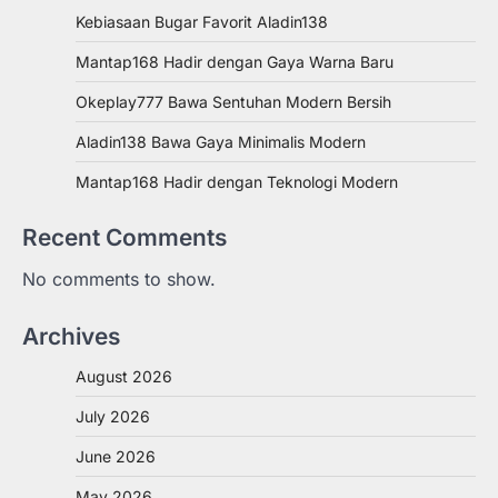
Kebiasaan Bugar Favorit Aladin138
Mantap168 Hadir dengan Gaya Warna Baru
Okeplay777 Bawa Sentuhan Modern Bersih
Aladin138 Bawa Gaya Minimalis Modern
Mantap168 Hadir dengan Teknologi Modern
Recent Comments
No comments to show.
Archives
August 2026
July 2026
June 2026
May 2026