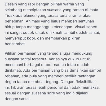
Desain yang rapi dengan pilihan warna yang
seimbang menciptakan suasana yang ramah di mata.
Tidak ada elemen yang terasa terlalu ramai atau
berlebihan. Animasi yang halus memberi sentuhan
hidup tanpa mengganggu ketenangan. Visual seperti
ini sangat cocok untuk dinikmati sambil duduk santai,
menyeruput kopi, dan membiarkan pikiran
beristirahat.
Pilihan permainan yang tersedia juga mendukung
suasana santai tersebut. Variasinya cukup untuk
menemani berbagai mood, namun tetap mudah
dinikmati. Ada permainan yang bisa dimainkan sambil
rebahan, ada pula yang memberi sedikit tantangan
ringan tanpa membuat tegang. Dengan fleksibilitas
ini, hiburan terasa lebih personal dan tidak memaksa,
sesuai dengan suasana sore yang ingin dijalani
dengan santai.