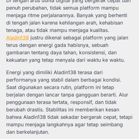
Di tengah arus dunia digital yang bergerak cepat dan
penuh perubahan, tidak semua platform mampu
menjaga ritme perjalanannya. Banyak yang berhenti
di tengah jalan karena kehilangan arah, kehabisan
tenaga, atau tidak mampu menjaga kualitas.
Aladin138
justru dikenal sebagai platform yang jalan
terus dengan energi gada habisnya, sebuah
gambaran tentang daya tahan, konsistensi, dan
kekuatan yang tetap menyala dari waktu ke waktu.
Energi yang dimiliki Aladin138 terasa dari
performanya yang stabil dalam berbagai kondisi.
Saat digunakan secara rutin, platform ini tetap
berjalan dengan lancar tanpa gangguan berarti. Alur
penggunaan terasa tertata, responsif, dan tidak
berubah drastis. Stabilitas ini memberikan kesan
bahwa Aladin138 tidak sekadar bergerak cepat, tetapi
mampu menjaga langkahnya agar tetap seimbang
dan berkelanjutan.