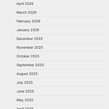
April 2026
March 2026
February 2026
January 2026
December 2025
November 2025
October 2025
September 2025
August 2025
July 2025
June 2025
May 2025
April 2025