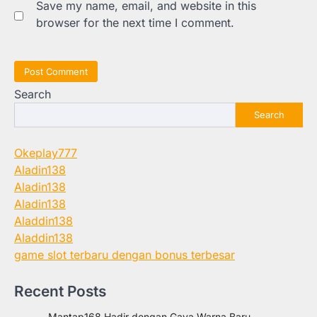
Save my name, email, and website in this
browser for the next time I comment.
Search
Search
Okeplay777
Aladin138
Aladin138
Aladin138
Aladdin138
Aladdin138
game slot terbaru dengan bonus terbesar
Recent Posts
Mantap168 Hadir dengan Gaya Warna Baru