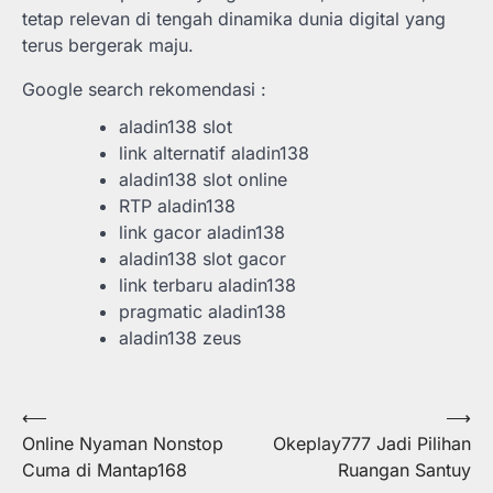
tetap relevan di tengah dinamika dunia digital yang
terus bergerak maju.
Google search rekomendasi :
aladin138 slot
link alternatif aladin138
aladin138 slot online
RTP aladin138
link gacor aladin138
aladin138 slot gacor
link terbaru aladin138
pragmatic aladin138
aladin138 zeus
Post
⟵
⟶
Online Nyaman Nonstop
Okeplay777 Jadi Pilihan
navigation
Cuma di Mantap168
Ruangan Santuy