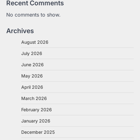
Recent Comments
No comments to show.
Archives
August 2026
July 2026
June 2026
May 2026
April 2026
March 2026
February 2026
January 2026
December 2025