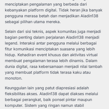
menciptakan pengalaman yang berbeda dari
kebanyakan platform digital. Tidak heran jika banyak
pengguna merasa betah dan menjadikan Aladin138
sebagai pilihan utama mereka.
Selain dari sisi teknis, aspek komunitas juga menjadi
bagian penting dalam perjalanan Aladin138 menjadi
legend. Interaksi antar pengguna melalui berbagai
fitur komunikasi menciptakan suasana yang lebih
hidup. Kehadiran event khusus dan aktivitas virtual
membuat pengalaman terasa lebih dinamis. Dalam
dunia digital, rasa kebersamaan menjadi nilai tambah
yang membuat platform tidak terasa kaku atau
monoton.
Keunggulan lain yang patut diapresiasi adalah
fleksibilitas akses. Aladin138 dapat diakses melalui
berbagai perangkat, baik ponsel pintar maupun
komputer. Sistem yang ringan namun stabil