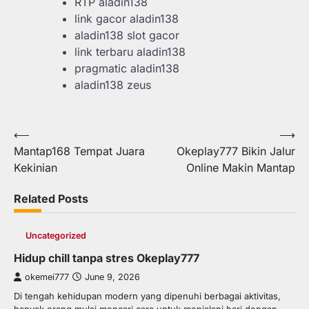
RTP aladin138
link gacor aladin138
aladin138 slot gacor
link terbaru aladin138
pragmatic aladin138
aladin138 zeus
Post
⟵
⟶
Mantap168 Tempat Juara
Okeplay777 Bikin Jalur
navigation
Kekinian
Online Makin Mantap
Related Posts
Uncategorized
Hidup chill tanpa stres Okeplay777
okemei777
June 9, 2026
Di tengah kehidupan modern yang dipenuhi berbagai aktivitas,