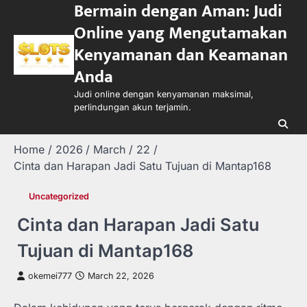
Bermain dengan Aman: Judi
Skip
to
Online yang Mengutamakan
content
Kenyamanan dan Keamanan
Anda
Judi online dengan kenyamanan maksimal,
perlindungan akun terjamin.
Home
2026
March
22
Cinta dan Harapan Jadi Satu Tujuan di Mantap168
Uncategorized
Cinta dan Harapan Jadi Satu
Tujuan di Mantap168
okemei777
March 22, 2026