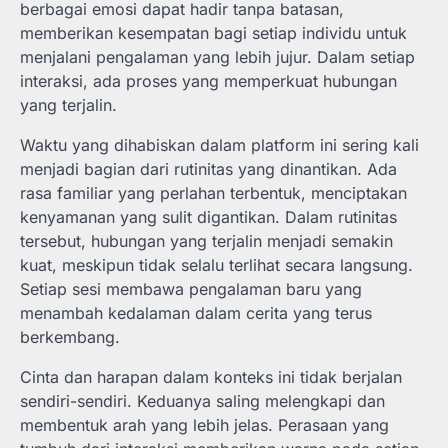
berbagai emosi dapat hadir tanpa batasan,
memberikan kesempatan bagi setiap individu untuk
menjalani pengalaman yang lebih jujur. Dalam setiap
interaksi, ada proses yang memperkuat hubungan
yang terjalin.
Waktu yang dihabiskan dalam platform ini sering kali
menjadi bagian dari rutinitas yang dinantikan. Ada
rasa familiar yang perlahan terbentuk, menciptakan
kenyamanan yang sulit digantikan. Dalam rutinitas
tersebut, hubungan yang terjalin menjadi semakin
kuat, meskipun tidak selalu terlihat secara langsung.
Setiap sesi membawa pengalaman baru yang
menambah kedalaman dalam cerita yang terus
berkembang.
Cinta dan harapan dalam konteks ini tidak berjalan
sendiri-sendiri. Keduanya saling melengkapi dan
membentuk arah yang lebih jelas. Perasaan yang