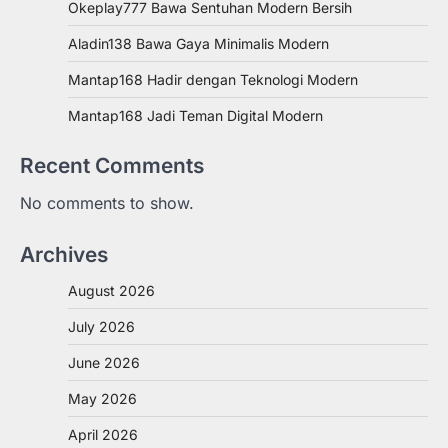
Okeplay777 Bawa Sentuhan Modern Bersih
Aladin138 Bawa Gaya Minimalis Modern
Mantap168 Hadir dengan Teknologi Modern
Mantap168 Jadi Teman Digital Modern
Recent Comments
No comments to show.
Archives
August 2026
July 2026
June 2026
May 2026
April 2026