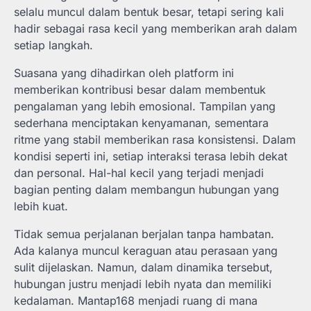
selalu muncul dalam bentuk besar, tetapi sering kali
hadir sebagai rasa kecil yang memberikan arah dalam
setiap langkah.
Suasana yang dihadirkan oleh platform ini
memberikan kontribusi besar dalam membentuk
pengalaman yang lebih emosional. Tampilan yang
sederhana menciptakan kenyamanan, sementara
ritme yang stabil memberikan rasa konsistensi. Dalam
kondisi seperti ini, setiap interaksi terasa lebih dekat
dan personal. Hal-hal kecil yang terjadi menjadi
bagian penting dalam membangun hubungan yang
lebih kuat.
Tidak semua perjalanan berjalan tanpa hambatan.
Ada kalanya muncul keraguan atau perasaan yang
sulit dijelaskan. Namun, dalam dinamika tersebut,
hubungan justru menjadi lebih nyata dan memiliki
kedalaman. Mantap168 menjadi ruang di mana