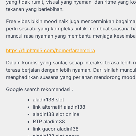
yang tidak rumit, visual yang nyaman, dan ritme yang ko
tekanan yang berlebihan.
Free vibes bikin mood naik juga mencerminkan bagaima
perlu sesuatu yang kompleks untuk membuat suasana hat
muncul rasa nyaman yang membantu menjaga keseimba
https://fliphtml5.com/home/farahmeira
Dalam kondisi yang santai, setiap interaksi terasa lebih 
terasa berjalan dengan lebih nyaman. Dari sinilah munc
menghadirkan suasana yang perlahan mendorong mood unt
Google search rekomendasi :
aladin138 slot
link alternatif aladin138
aladin138 slot online
RTP aladin138
link gacor aladin138