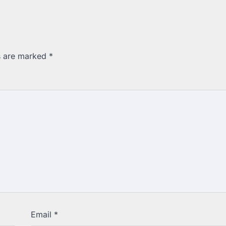
ds are marked
*
Email
*