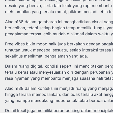
desain yang bersih, serta tata letak yang rapi membant
oleh tampilan yang terlalu ramai, pikiran menjadi lebih t
Aladin138 dalam gambaran ini menghadirkan visual yan
berlebihan, tetapi setiap bagian tetap memiliki fungsi y
pengalaman terasa lebih mudah dinikmati dalam waktu y
Free vibes bikin mood naik juga berkaitan dengan baga
tuntutan untuk mencapai sesuatu, setiap interaksi terasa 
sekaligus menikmati pengalaman yang ada.
Dalam ruang digital, kondisi seperti ini menciptakan pe
terlalu keras atau menyesuaikan diri dengan perubahan 
rasa nyaman yang membantu menjaga suasana hati tetap 
Aladin138 dalam konteks ini menjadi ruang yang menjaga
hingga terasa membosankan, dan tidak terlalu aktif hi
yang mampu mendukung mood untuk tetap berada dalam 
Detail kecil juga memiliki peran penting dalam mencipt