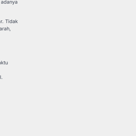
a adanya
r. Tidak
arah,
aktu
l.