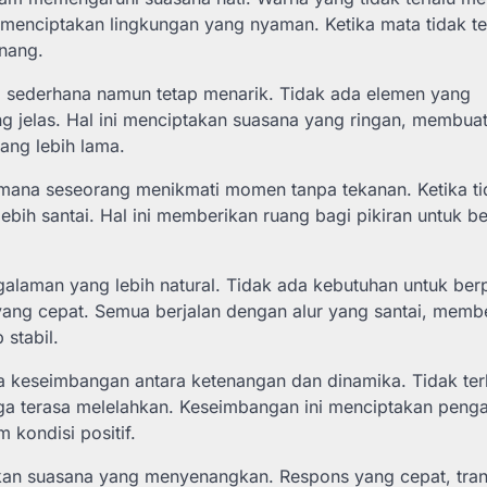
u menciptakan lingkungan yang nyaman. Ketika mata tidak t
enang.
g sederhana namun tetap menarik. Tidak ada elemen yang
ang jelas. Hal ini menciptakan suasana yang ringan, membua
ang lebih lama.
imana seseorang menikmati momen tanpa tekanan. Ketika t
lebih santai. Hal ini memberikan ruang bagi pikiran untuk ber
ngalaman yang lebih natural. Tidak ada kebutuhan untuk berp
yang cepat. Semua berjalan dengan alur yang santai, memb
stabil.
 keseimbangan antara ketenangan dan dinamika. Tidak terl
ngga terasa melelahkan. Keseimbangan ini menciptakan peng
kondisi positif.
akan suasana yang menyenangkan. Respons yang cepat, tran