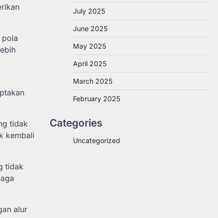
erikan
July 2025
June 2025
 pola
May 2025
lebih
April 2025
March 2025
iptakan
February 2025
Categories
ng tidak
uk kembali
Uncategorized
g tidak
jaga
an alur