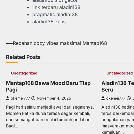
aladin138 slot gacor
link terbaru aladin138
pragmatic aladin138
aladin138 zeus
Post
⟵
Rebahan cozy vibes maksimal Mantap168
navigation
Related Posts
Uncategorized
Uncategorized
Mantap168 Bawa Mood Baru Tiap
Aladin138 Te
Pagi
Seru
okemei777
November 4, 2025
okemei777
Pagi hari selalu menjadi awal dari segalanya.
Aladin138 hadir 
Momen ketika dunia terasa segar kembali,
terus berkemba
dan semangat baru mulai tumbuh perlahan.
pengalaman yan
Bagi…
masyarakat mode
kemajuan…