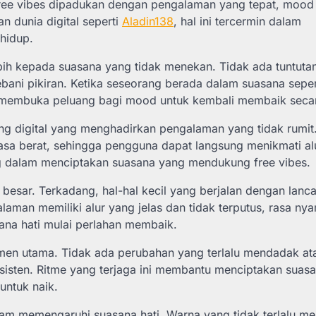
 free vibes dipadukan dengan pengalaman yang tepat, mood
n dunia digital seperti
Aladin138
, hal ini tercermin dalam
hidup.
ebih kepada suasana yang tidak menekan. Tidak ada tuntuta
ani pikiran. Ketika seseorang berada dalam suasana sepert
 ini membuka peluang bagi mood untuk kembali membaik seca
ng digital yang menghadirkan pengalaman yang tidak rumit
sa berat, sehingga pengguna dapat langsung menikmati al
ing dalam menciptakan suasana yang mendukung free vibes.
esar. Terkadang, hal-hal kecil yang berjalan dengan lancar
laman memiliki alur yang jelas dan tidak terputus, rasa ny
ana hati mulai perlahan membaik.
lemen utama. Tidak ada perubahan yang terlalu mendadak at
isten. Ritme yang terjaga ini membantu menciptakan suas
ntuk naik.
dalam memengaruhi suasana hati. Warna yang tidak terlalu m