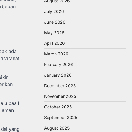
August 2026
erbebani
July 2026
June 2026
t
May 2026
April 2026
idak ada
March 2026
istirahat
February 2026
January 2026
ikir
erikan
December 2025
November 2025
alu pasif
October 2025
alaman
September 2025
August 2025
sisi yang