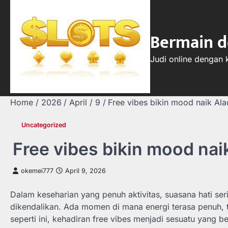
Skip
to
content
Bermain 
Judi online dengan 
Home
2026
April
9
Free vibes bikin mood naik Ala
Uncategorized
Free vibes bikin mood nai
okemei777
April 9, 2026
Dalam keseharian yang penuh aktivitas, suasana hati serin
dikendalikan. Ada momen di mana energi terasa penuh, t
seperti ini, kehadiran free vibes menjadi sesuatu yang 