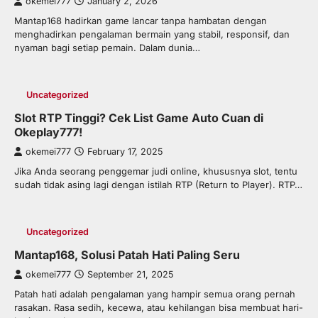
okemei777
January 2, 2026
Mantap168 hadirkan game lancar tanpa hambatan dengan
menghadirkan pengalaman bermain yang stabil, responsif, dan
nyaman bagi setiap pemain. Dalam dunia…
Uncategorized
Slot RTP Tinggi? Cek List Game Auto Cuan di
Okeplay777!
okemei777
February 17, 2025
Jika Anda seorang penggemar judi online, khususnya slot, tentu
sudah tidak asing lagi dengan istilah RTP (Return to Player). RTP…
Uncategorized
Mantap168, Solusi Patah Hati Paling Seru
okemei777
September 21, 2025
Patah hati adalah pengalaman yang hampir semua orang pernah
rasakan. Rasa sedih, kecewa, atau kehilangan bisa membuat hari-