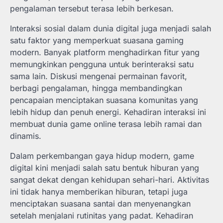
pengalaman tersebut terasa lebih berkesan.
Interaksi sosial dalam dunia digital juga menjadi salah
satu faktor yang memperkuat suasana gaming
modern. Banyak platform menghadirkan fitur yang
memungkinkan pengguna untuk berinteraksi satu
sama lain. Diskusi mengenai permainan favorit,
berbagi pengalaman, hingga membandingkan
pencapaian menciptakan suasana komunitas yang
lebih hidup dan penuh energi. Kehadiran interaksi ini
membuat dunia game online terasa lebih ramai dan
dinamis.
Dalam perkembangan gaya hidup modern, game
digital kini menjadi salah satu bentuk hiburan yang
sangat dekat dengan kehidupan sehari-hari. Aktivitas
ini tidak hanya memberikan hiburan, tetapi juga
menciptakan suasana santai dan menyenangkan
setelah menjalani rutinitas yang padat. Kehadiran