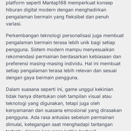
platform seperti Mantap168 memperkuat konsep
hiburan digital modern dengan menghadirkan
pengalaman bermain yang fleksibel dan penuh
variasi.
Perkembangan teknologi personalisasi juga membuat
pengalaman bermain terasa lebih unik bagi setiap
pengguna. Sistem modern mampu menyesuaikan
rekomendasi permainan berdasarkan kebiasaan dan
preferensi masing-masing individu. Hal ini membuat
setiap pengalaman terasa lebih relevan dan sesuai
dengan gaya bermain pengguna.
Dalam suasana seperti ini, game unggul kekinian
tidak hanya ditentukan oleh tampilan visual atau
teknologi yang digunakan, tetapi juga oleh
kenyamanan dan suasana emosional yang dirasakan
pengguna. Ada rasa antusias sebelum permainan
dimulai, ketegangan saat menghadapi tantangan