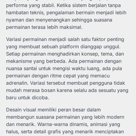
performa yang stabil. Ketika sistem berjalan tanpa
hambatan teknis, pengalaman bermain menjadi lebih
nyaman dan menyenangkan sehingga suasana
permainan terasa lebih maksimal.
Variasi permainan menjadi salah satu faktor penting
yang membuat sebuah platform dianggap unggul.
Setiap permainan menghadirkan konsep, tema, dan
mekanisme yang berbeda. Ada permainan dengan
nuansa santai untuk mengisi waktu luang, ada pula
permainan dengan ritme cepat yang memacu
adrenalin. Variasi tersebut membuat pengguna tidak
mudah merasa bosan karena selalu ada sesuatu yang
baru untuk dicoba.
Desain visual memiliki peran besar dalam
membangun suasana permainan yang lebih modern
dan menarik. Warna-warna dinamis, animasi yang
halus, serta detail grafis yang menarik menciptakan