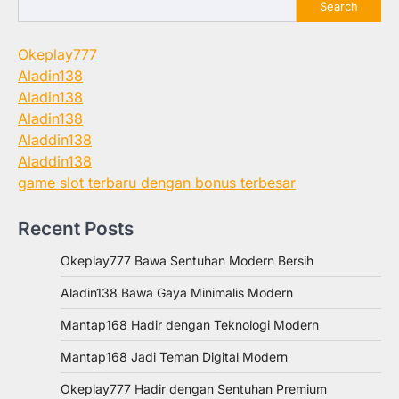
Search
Okeplay777
Aladin138
Aladin138
Aladin138
Aladdin138
Aladdin138
game slot terbaru dengan bonus terbesar
Recent Posts
Okeplay777 Bawa Sentuhan Modern Bersih
Aladin138 Bawa Gaya Minimalis Modern
Mantap168 Hadir dengan Teknologi Modern
Mantap168 Jadi Teman Digital Modern
Okeplay777 Hadir dengan Sentuhan Premium