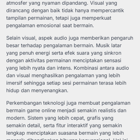
atmosfer yang nyaman dipandang. Visual yang
dirancang dengan baik tidak hanya mempercantik
tampilan permainan, tetapi juga memperkuat
pengalaman emosional saat bermain.
Selain visual, aspek audio juga memberikan pengaruh
besar terhadap pengalaman bermain. Musik latar
yang penuh energi serta efek suara yang sinkron
dengan aktivitas permainan menciptakan sensasi
yang lebih nyata dan intens. Kombinasi antara audio
dan visual menghasilkan pengalaman yang lebih
imersif sehingga setiap sesi permainan terasa lebih
hidup dan menyenangkan.
Perkembangan teknologi juga membuat pengalaman
bermain game online menjadi semakin realistis dan
modern. Sistem yang lebih cepat, grafis yang
semakin detail, serta fitur interaktif yang semakin
lengkap menciptakan suasana bermain yang lebih