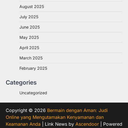
August 2025
July 2025
June 2025
May 2025
April 2025
March 2025
February 2025
Categories
Uncategorized
Copyright © 2026
Bermain dengan Aman: Judi
Online yang Mengutamakan Kenyamanan dan
Keamanan Anda
| Link News by
Ascendoor
| Powered