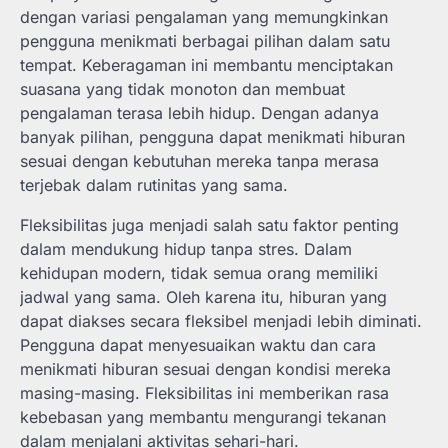
dengan variasi pengalaman yang memungkinkan
pengguna menikmati berbagai pilihan dalam satu
tempat. Keberagaman ini membantu menciptakan
suasana yang tidak monoton dan membuat
pengalaman terasa lebih hidup. Dengan adanya
banyak pilihan, pengguna dapat menikmati hiburan
sesuai dengan kebutuhan mereka tanpa merasa
terjebak dalam rutinitas yang sama.
Fleksibilitas juga menjadi salah satu faktor penting
dalam mendukung hidup tanpa stres. Dalam
kehidupan modern, tidak semua orang memiliki
jadwal yang sama. Oleh karena itu, hiburan yang
dapat diakses secara fleksibel menjadi lebih diminati.
Pengguna dapat menyesuaikan waktu dan cara
menikmati hiburan sesuai dengan kondisi mereka
masing-masing. Fleksibilitas ini memberikan rasa
kebebasan yang membantu mengurangi tekanan
dalam menjalani aktivitas sehari-hari.