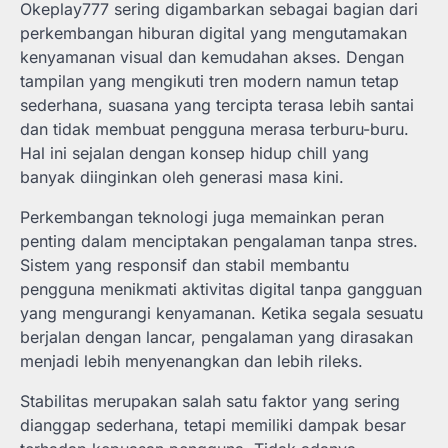
Okeplay777 sering digambarkan sebagai bagian dari
perkembangan hiburan digital yang mengutamakan
kenyamanan visual dan kemudahan akses. Dengan
tampilan yang mengikuti tren modern namun tetap
sederhana, suasana yang tercipta terasa lebih santai
dan tidak membuat pengguna merasa terburu-buru.
Hal ini sejalan dengan konsep hidup chill yang
banyak diinginkan oleh generasi masa kini.
Perkembangan teknologi juga memainkan peran
penting dalam menciptakan pengalaman tanpa stres.
Sistem yang responsif dan stabil membantu
pengguna menikmati aktivitas digital tanpa gangguan
yang mengurangi kenyamanan. Ketika segala sesuatu
berjalan dengan lancar, pengalaman yang dirasakan
menjadi lebih menyenangkan dan lebih rileks.
Stabilitas merupakan salah satu faktor yang sering
dianggap sederhana, tetapi memiliki dampak besar