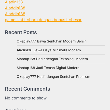
Aladin138
Aladdin138
Aladdin138
game slot terbaru dengan bonus terbesar
Recent Posts
Okeplay777 Bawa Sentuhan Modern Bersih
Aladin138 Bawa Gaya Minimalis Modern
Mantap168 Hadir dengan Teknologi Modern
Mantap168 Jadi Teman Digital Modern
Okeplay777 Hadir dengan Sentuhan Premium
Recent Comments
No comments to show.