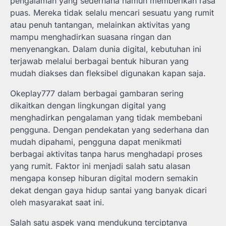
pengalaman yang sederhana namun memberikan rasa
puas. Mereka tidak selalu mencari sesuatu yang rumit
atau penuh tantangan, melainkan aktivitas yang
mampu menghadirkan suasana ringan dan
menyenangkan. Dalam dunia digital, kebutuhan ini
terjawab melalui berbagai bentuk hiburan yang
mudah diakses dan fleksibel digunakan kapan saja.
Okeplay777 dalam berbagai gambaran sering
dikaitkan dengan lingkungan digital yang
menghadirkan pengalaman yang tidak membebani
pengguna. Dengan pendekatan yang sederhana dan
mudah dipahami, pengguna dapat menikmati
berbagai aktivitas tanpa harus menghadapi proses
yang rumit. Faktor ini menjadi salah satu alasan
mengapa konsep hiburan digital modern semakin
dekat dengan gaya hidup santai yang banyak dicari
oleh masyarakat saat ini.
Salah satu aspek yang mendukung terciptanya