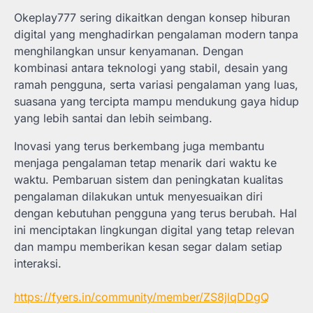
Okeplay777 sering dikaitkan dengan konsep hiburan
digital yang menghadirkan pengalaman modern tanpa
menghilangkan unsur kenyamanan. Dengan
kombinasi antara teknologi yang stabil, desain yang
ramah pengguna, serta variasi pengalaman yang luas,
suasana yang tercipta mampu mendukung gaya hidup
yang lebih santai dan lebih seimbang.
Inovasi yang terus berkembang juga membantu
menjaga pengalaman tetap menarik dari waktu ke
waktu. Pembaruan sistem dan peningkatan kualitas
pengalaman dilakukan untuk menyesuaikan diri
dengan kebutuhan pengguna yang terus berubah. Hal
ini menciptakan lingkungan digital yang tetap relevan
dan mampu memberikan kesan segar dalam setiap
interaksi.
https://fyers.in/community/member/ZS8jlqDDgQ