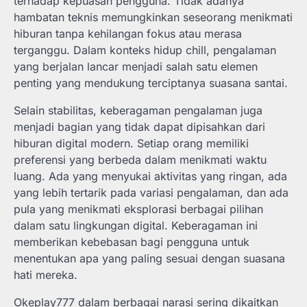
terhadap kepuasan pengguna. Tidak adanya
hambatan teknis memungkinkan seseorang menikmati
hiburan tanpa kehilangan fokus atau merasa
terganggu. Dalam konteks hidup chill, pengalaman
yang berjalan lancar menjadi salah satu elemen
penting yang mendukung terciptanya suasana santai.
Selain stabilitas, keberagaman pengalaman juga
menjadi bagian yang tidak dapat dipisahkan dari
hiburan digital modern. Setiap orang memiliki
preferensi yang berbeda dalam menikmati waktu
luang. Ada yang menyukai aktivitas yang ringan, ada
yang lebih tertarik pada variasi pengalaman, dan ada
pula yang menikmati eksplorasi berbagai pilihan
dalam satu lingkungan digital. Keberagaman ini
memberikan kebebasan bagi pengguna untuk
menentukan apa yang paling sesuai dengan suasana
hati mereka.
Okeplay777 dalam berbagai narasi sering dikaitkan