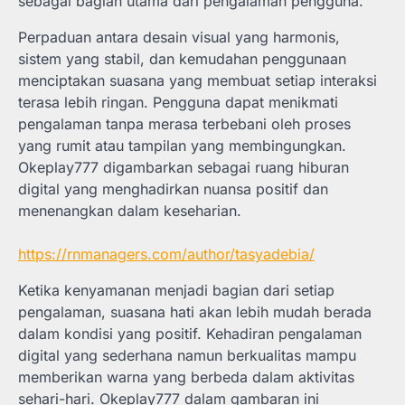
sebagai bagian utama dari pengalaman pengguna.
Perpaduan antara desain visual yang harmonis,
sistem yang stabil, dan kemudahan penggunaan
menciptakan suasana yang membuat setiap interaksi
terasa lebih ringan. Pengguna dapat menikmati
pengalaman tanpa merasa terbebani oleh proses
yang rumit atau tampilan yang membingungkan.
Okeplay777 digambarkan sebagai ruang hiburan
digital yang menghadirkan nuansa positif dan
menenangkan dalam keseharian.
https://rnmanagers.com/author/tasyadebia/
Ketika kenyamanan menjadi bagian dari setiap
pengalaman, suasana hati akan lebih mudah berada
dalam kondisi yang positif. Kehadiran pengalaman
digital yang sederhana namun berkualitas mampu
memberikan warna yang berbeda dalam aktivitas
sehari-hari. Okeplay777 dalam gambaran ini