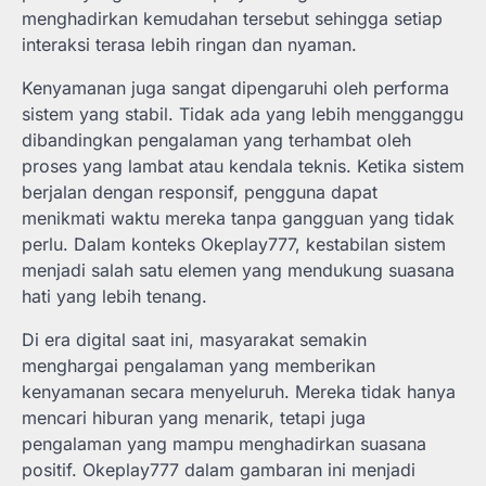
menghadirkan kemudahan tersebut sehingga setiap
interaksi terasa lebih ringan dan nyaman.
Kenyamanan juga sangat dipengaruhi oleh performa
sistem yang stabil. Tidak ada yang lebih mengganggu
dibandingkan pengalaman yang terhambat oleh
proses yang lambat atau kendala teknis. Ketika sistem
berjalan dengan responsif, pengguna dapat
menikmati waktu mereka tanpa gangguan yang tidak
perlu. Dalam konteks Okeplay777, kestabilan sistem
menjadi salah satu elemen yang mendukung suasana
hati yang lebih tenang.
Di era digital saat ini, masyarakat semakin
menghargai pengalaman yang memberikan
kenyamanan secara menyeluruh. Mereka tidak hanya
mencari hiburan yang menarik, tetapi juga
pengalaman yang mampu menghadirkan suasana
positif. Okeplay777 dalam gambaran ini menjadi