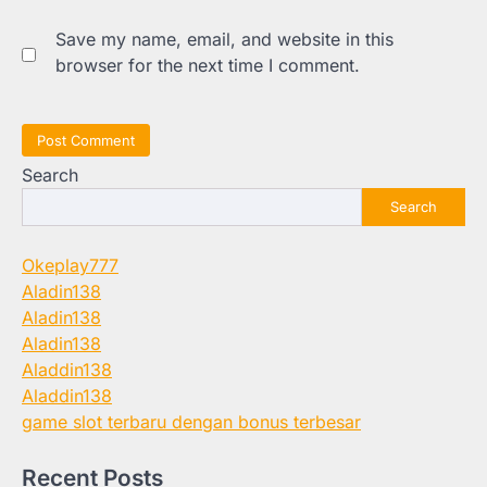
Save my name, email, and website in this
browser for the next time I comment.
Search
Search
Okeplay777
Aladin138
Aladin138
Aladin138
Aladdin138
Aladdin138
game slot terbaru dengan bonus terbesar
Recent Posts