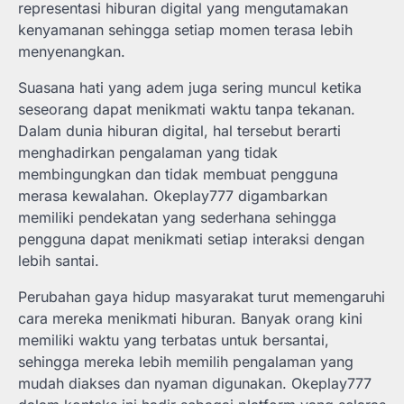
representasi hiburan digital yang mengutamakan
kenyamanan sehingga setiap momen terasa lebih
menyenangkan.
Suasana hati yang adem juga sering muncul ketika
seseorang dapat menikmati waktu tanpa tekanan.
Dalam dunia hiburan digital, hal tersebut berarti
menghadirkan pengalaman yang tidak
membingungkan dan tidak membuat pengguna
merasa kewalahan. Okeplay777 digambarkan
memiliki pendekatan yang sederhana sehingga
pengguna dapat menikmati setiap interaksi dengan
lebih santai.
Perubahan gaya hidup masyarakat turut memengaruhi
cara mereka menikmati hiburan. Banyak orang kini
memiliki waktu yang terbatas untuk bersantai,
sehingga mereka lebih memilih pengalaman yang
mudah diakses dan nyaman digunakan. Okeplay777