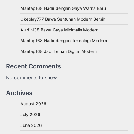
Mantap168 Hadir dengan Gaya Warna Baru
Okeplay777 Bawa Sentuhan Modern Bersih
Aladin138 Bawa Gaya Minimalis Modern
Mantap168 Hadir dengan Teknologi Modern
Mantap168 Jadi Teman Digital Modern
Recent Comments
No comments to show.
Archives
August 2026
July 2026
June 2026