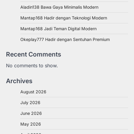
Aladin138 Bawa Gaya Minimalis Modern
Mantap168 Hadir dengan Teknologi Modern
Mantap168 Jadi Teman Digital Modern
Okeplay777 Hadir dengan Sentuhan Premium
Recent Comments
No comments to show.
Archives
August 2026
July 2026
June 2026
May 2026