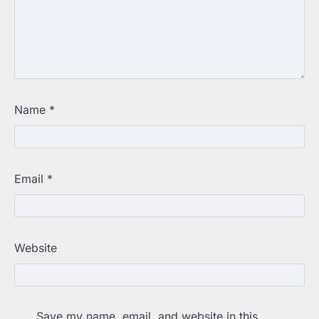
Name
*
Email
*
Website
Save my name, email, and website in this