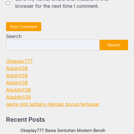
browser for the next time I comment.
Search
Search
Okeplay777
Aladin138
Aladin138
Aladin138
Aladdin138
Aladdin138
game slot terbaru dengan bonus terbesar
Recent Posts
Okeplay777 Bawa Sentuhan Modern Bersih