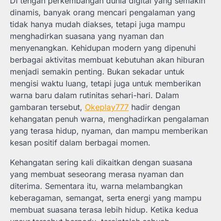
Di tengah perkembangan dunia digital yang semakin
dinamis, banyak orang mencari pengalaman yang
tidak hanya mudah diakses, tetapi juga mampu
menghadirkan suasana yang nyaman dan
menyenangkan. Kehidupan modern yang dipenuhi
berbagai aktivitas membuat kebutuhan akan hiburan
menjadi semakin penting. Bukan sekadar untuk
mengisi waktu luang, tetapi juga untuk memberikan
warna baru dalam rutinitas sehari-hari. Dalam
gambaran tersebut,
Okeplay777
hadir dengan
kehangatan penuh warna, menghadirkan pengalaman
yang terasa hidup, nyaman, dan mampu memberikan
kesan positif dalam berbagai momen.
Kehangatan sering kali dikaitkan dengan suasana
yang membuat seseorang merasa nyaman dan
diterima. Sementara itu, warna melambangkan
keberagaman, semangat, serta energi yang mampu
membuat suasana terasa lebih hidup. Ketika kedua