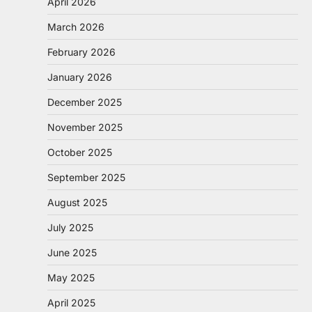
April 2026
March 2026
February 2026
January 2026
December 2025
November 2025
October 2025
September 2025
August 2025
July 2025
June 2025
May 2025
April 2025