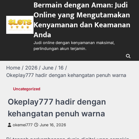
Bermain dengan Aman: Judi
Skip
to
Online yang Mengutamakan
content
Kenyamanan dan Keamanan
Anda
Judi online dengan kenyamanan maksimal,
perlindungan akun terjamin.
Home
2026
June
16
Okeplay777 hadir dengan kehangatan penuh warna
Uncategorized
Okeplay777 hadir dengan
kehangatan penuh warna
okemei777
June 16, 2026