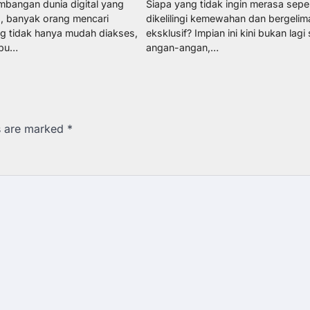
mbangan dunia digital yang
Siapa yang tidak ingin merasa seper
, banyak orang mencari
dikelilingi kemewahan dan bergelim
g tidak hanya mudah diakses,
eksklusif? Impian ini kini bukan lagi
mpu…
angan-angan,…
ds are marked
*