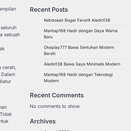
ampilan
Recent Posts
Kebiasaan Bugar Favorit Aladin138
 seluruh
Mantap168 Hadir dengan Gaya Warna
ka sebuah
Baru
Okeplay777 Bawa Sentuhan Modern
ak
Bersih
Aladin138 Bawa Gaya Minimalis Modern
 cerah,
. Dalam
Mantap168 Hadir dengan Teknologi
Modern
iatur
Recent Comments
No comments to show.
nan
 Tidak
Archives
ntuk