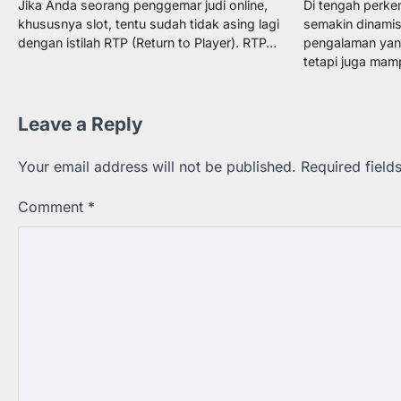
Jika Anda seorang penggemar judi online,
Di tengah perke
khususnya slot, tentu sudah tidak asing lagi
semakin dinamis
dengan istilah RTP (Return to Player). RTP…
pengalaman yan
tetapi juga ma
Leave a Reply
Your email address will not be published.
Required fiel
Comment
*