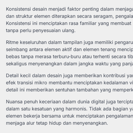
Konsistensi desain menjadi faktor penting dalam menjaga 
dan struktur elemen diterapkan secara seragam, penga
Konsistensi ini menciptakan rasa familiar yang membua
tanpa perlu penyesuaian ulang.
Ritme keseluruhan dalam tampilan juga memiliki pengaru
seimbang antara elemen aktif dan elemen tenang mencip
bebas tanpa merasa terburu-buru atau terhenti secara ti
sekaligus menyenangkan dalam jangka waktu yang panj
Detail kecil dalam desain juga memberikan kontribusi yan
efek transisi mikro membantu menciptakan kedalaman visu
detail ini memberikan sentuhan tambahan yang memperkua
Nuansa penuh keceriaan dalam dunia digital juga terci
dalam satu kesatuan yang harmonis. Tidak ada bagian y
elemen bekerja bersama untuk menciptakan pengalaman y
menjaga alur tetap hidup dan menyenangkan.