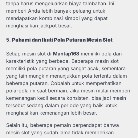
tanpa harus mengeluarkan biaya tambahan. Ini
memberi Anda lebih banyak peluang untuk
mendapatkan kombinasi simbol yang dapat
menghasilkan jackpot besar.
5.
Pahami dan Ikuti Pola Putaran Mesin Slot
Setiap mesin slot di
Mantap168
memiliki pola dan
karakteristik yang berbeda. Beberapa mesin slot
memiliki pola putaran yang sangat acak, sementara
yang lain mungkin menunjukkan pola tertentu dalam
beberapa putaran. Cobalah untuk memperhatikan
pola-pola ini saat bermain. Jika mesin mulai memberi
kemenangan kecil secara konsisten, bisa jadi mesin
tersebut sedang dalam periode yang baik untuk
menghasilkan kemenangan lebih besar.
Selain itu, beberapa pemain berpendapat bahwa
mesin slot yang sudah lama tidak memberikan