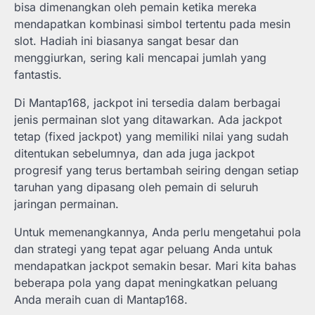
bisa dimenangkan oleh pemain ketika mereka
mendapatkan kombinasi simbol tertentu pada mesin
slot. Hadiah ini biasanya sangat besar dan
menggiurkan, sering kali mencapai jumlah yang
fantastis.
Di Mantap168, jackpot ini tersedia dalam berbagai
jenis permainan slot yang ditawarkan. Ada jackpot
tetap (fixed jackpot) yang memiliki nilai yang sudah
ditentukan sebelumnya, dan ada juga jackpot
progresif yang terus bertambah seiring dengan setiap
taruhan yang dipasang oleh pemain di seluruh
jaringan permainan.
Untuk memenangkannya, Anda perlu mengetahui pola
dan strategi yang tepat agar peluang Anda untuk
mendapatkan jackpot semakin besar. Mari kita bahas
beberapa pola yang dapat meningkatkan peluang
Anda meraih cuan di Mantap168.