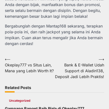
Anda dengan bijak, manfaatkan bonus dan promosi,
serta selalu bermain dengan disiplin. Dengan begitu,
kemenangan besar bukan lagi impian belaka!
Bergabunglah dengan Mantap168 sekarang, terapkan
pola-pola ini, dan raih jackpot yang selama ini Anda
impikan. Cuan akan terus mengalir jika Anda bermain
dengan cerdas!
Post
⟵
⟶
Okeplay777 vs Situs Lain,
Bank & E-Wallet Udah
navigation
Mana yang Lebih Worth It?
Support di Aladin138,
Deposit Jadi Lebih Praktis!
Related Posts
Uncategorized
Gampang Banget Raih Piala di Okeplay777