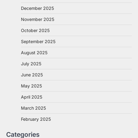
December 2025
November 2025
October 2025
September 2025
August 2025
July 2025
June 2025
May 2025
April 2025
March 2025
February 2025
Categories