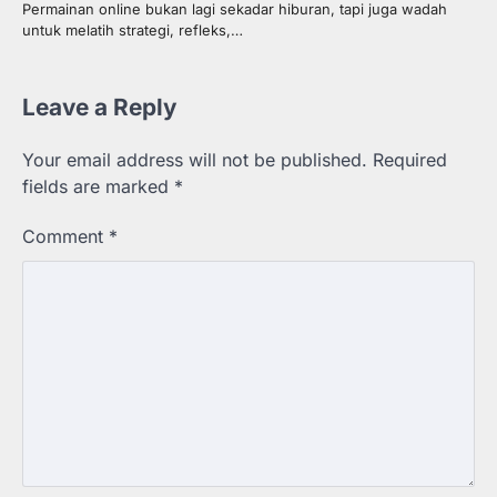
Permainan online bukan lagi sekadar hiburan, tapi juga wadah
untuk melatih strategi, refleks,…
Leave a Reply
Your email address will not be published.
Required
fields are marked
*
Comment
*