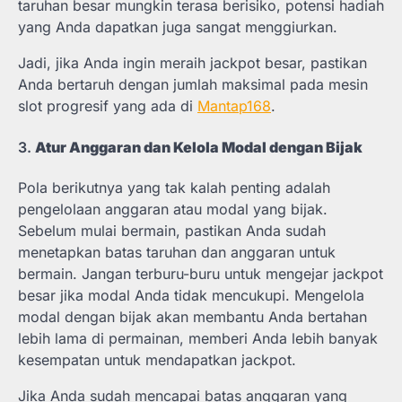
taruhan besar mungkin terasa berisiko, potensi hadiah
yang Anda dapatkan juga sangat menggiurkan.
Jadi, jika Anda ingin meraih jackpot besar, pastikan
Anda bertaruh dengan jumlah maksimal pada mesin
slot progresif yang ada di
Mantap168
.
3.
Atur Anggaran dan Kelola Modal dengan Bijak
Pola berikutnya yang tak kalah penting adalah
pengelolaan anggaran atau modal yang bijak.
Sebelum mulai bermain, pastikan Anda sudah
menetapkan batas taruhan dan anggaran untuk
bermain. Jangan terburu-buru untuk mengejar jackpot
besar jika modal Anda tidak mencukupi. Mengelola
modal dengan bijak akan membantu Anda bertahan
lebih lama di permainan, memberi Anda lebih banyak
kesempatan untuk mendapatkan jackpot.
Jika Anda sudah mencapai batas anggaran yang