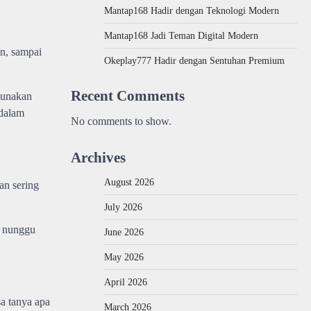
Mantap168 Hadir dengan Teknologi Modern
Mantap168 Jadi Teman Digital Modern
an, sampai
Okeplay777 Hadir dengan Sentuhan Premium
Recent Comments
gunakan
 dalam
No comments to show.
Archives
August 2026
an sering
July 2026
lu nunggu
June 2026
May 2026
April 2026
a tanya apa
March 2026