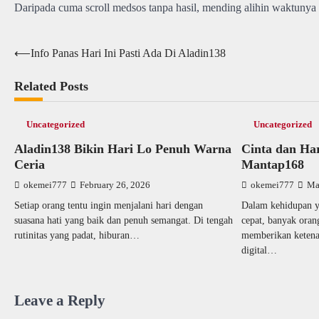
Daripada cuma scroll medsos tanpa hasil, mending alihin waktunya 
Post
⟵
Info Panas Hari Ini Pasti Ada Di Aladin138
navigation
Related Posts
Uncategorized
Uncategorized
Aladin138 Bikin Hari Lo Penuh Warna
Cinta dan Har
Ceria
Mantap168
okemei777
February 26, 2026
okemei777
Ma
Setiap orang tentu ingin menjalani hari dengan
Dalam kehidupan y
suasana hati yang baik dan penuh semangat. Di tengah
cepat, banyak ora
rutinitas yang padat, hiburan…
memberikan ketena
digital…
Leave a Reply