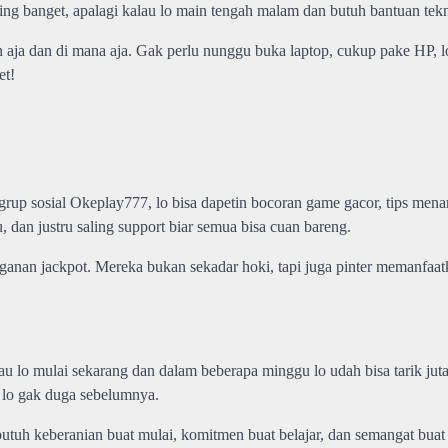
ing banget, apalagi kalau lo main tengah malam dan butuh bantuan tekn
an aja dan di mana aja. Gak perlu nunggu buka laptop, cukup pake HP, l
et!
rup sosial Okeplay777, lo bisa dapetin bocoran game gacor, tips mena
, dan justru saling support biar semua bisa cuan bareng.
ngganan jackpot. Mereka bukan sekadar hoki, tapi juga pinter memanfaa
au lo mulai sekarang dan dalam beberapa minggu lo udah bisa tarik juta
g lo gak duga sebelumnya.
tuh keberanian buat mulai, komitmen buat belajar, dan semangat buat 