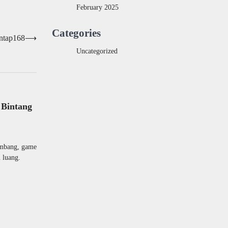
February 2025
Categories
ntap168
⟶
Uncategorized
 Bintang
kembang, game
u luang.