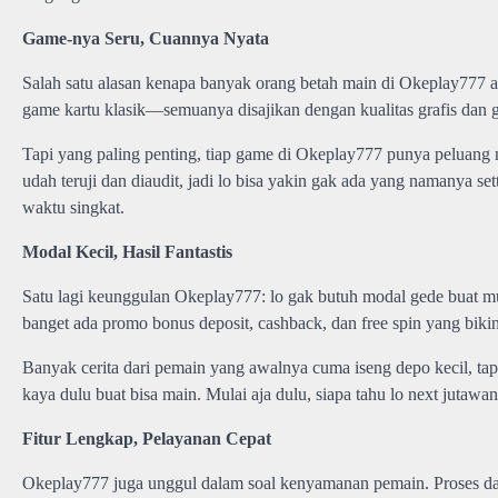
Game-nya Seru, Cuannya Nyata
Salah satu alasan kenapa banyak orang betah main di Okeplay777 ada
game kartu klasik—semuanya disajikan dengan kualitas grafis dan g
Tapi yang paling penting, tiap game di Okeplay777 punya pelua
udah teruji dan diaudit, jadi lo bisa yakin gak ada yang namanya sett
waktu singkat.
Modal Kecil, Hasil Fantastis
Satu lagi keunggulan Okeplay777: lo gak butuh modal gede buat mul
banget ada promo bonus deposit, cashback, dan free spin yang biki
Banyak cerita dari pemain yang awalnya cuma iseng depo kecil, tapi 
kaya dulu buat bisa main. Mulai aja dulu, siapa tahu lo next jutawa
Fitur Lengkap, Pelayanan Cepat
Okeplay777 juga unggul dalam soal kenyamanan pemain. Proses dafta