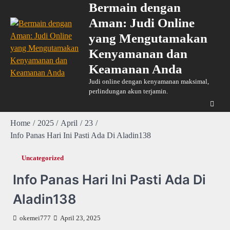
Bermain dengan
Skip
to
Aman: Judi Online
content
yang Mengutamakan
Kenyamanan dan
Keamanan Anda
Judi online dengan kenyamanan maksimal,
perlindungan akun terjamin.
Home
2025
April
23
Info Panas Hari Ini Pasti Ada Di Aladin138
Uncategorized
Info Panas Hari Ini Pasti Ada Di
Aladin138
okemei777
April 23, 2025