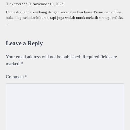
okemei777
November 10, 2025
Dunia digital berkembang dengan kecepatan luar biasa. Permainan online
bukan lagi sekadar hiburan, tapi juga wadah untuk melatih strategi, refleks,
…
Leave a Reply
Your email address will not be published.
Required fields are
marked
*
Comment
*