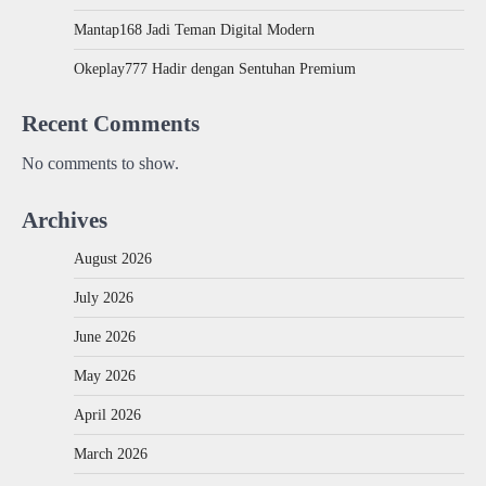
Mantap168 Jadi Teman Digital Modern
Okeplay777 Hadir dengan Sentuhan Premium
Recent Comments
No comments to show.
Archives
August 2026
July 2026
June 2026
May 2026
April 2026
March 2026