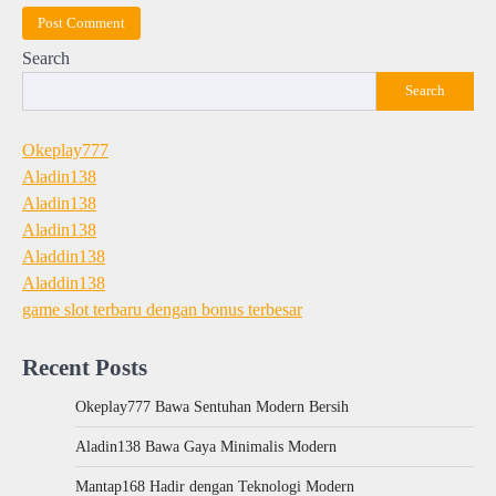
Search
Search
Okeplay777
Aladin138
Aladin138
Aladin138
Aladdin138
Aladdin138
game slot terbaru dengan bonus terbesar
Recent Posts
Okeplay777 Bawa Sentuhan Modern Bersih
Aladin138 Bawa Gaya Minimalis Modern
Mantap168 Hadir dengan Teknologi Modern