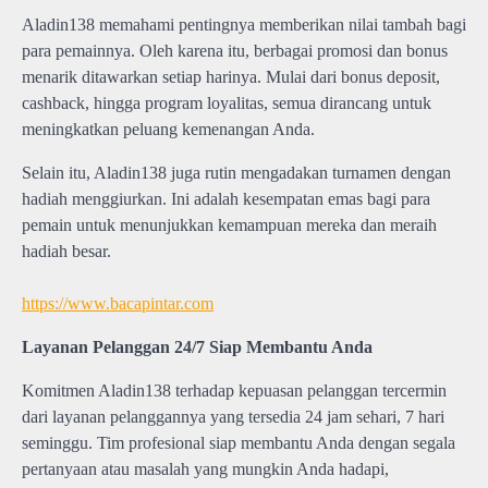
Aladin138 memahami pentingnya memberikan nilai tambah bagi
para pemainnya. Oleh karena itu, berbagai promosi dan bonus
menarik ditawarkan setiap harinya. Mulai dari bonus deposit,
cashback, hingga program loyalitas, semua dirancang untuk
meningkatkan peluang kemenangan Anda.​
Selain itu, Aladin138 juga rutin mengadakan turnamen dengan
hadiah menggiurkan. Ini adalah kesempatan emas bagi para
pemain untuk menunjukkan kemampuan mereka dan meraih
hadiah besar.​
https://www.bacapintar.com
Layanan Pelanggan 24/7 Siap Membantu Anda
Komitmen Aladin138 terhadap kepuasan pelanggan tercermin
dari layanan pelanggannya yang tersedia 24 jam sehari, 7 hari
seminggu. Tim profesional siap membantu Anda dengan segala
pertanyaan atau masalah yang mungkin Anda hadapi,