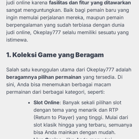
judi online karena
fasilitas dan fitur yang ditawarkan
sangat menguntungkan. Baik bagi pemain baru yang
ingin memulai perjalanan mereka, maupun pemain
berpengalaman yang sudah terbiasa dengan dunia
judi online, Okeplay777 selalu memiliki sesuatu yang
istimewa.
1. Koleksi Game yang Beragam
Salah satu keunggulan utama dari Okeplay777 adalah
beragamnya pilihan permainan
yang tersedia. Di
sini, Anda bisa menemukan berbagai macam
permainan dari berbagai kategori, seperti:
Slot Online
: Banyak sekali pilihan slot
dengan tema yang menarik dan RTP
(Return to Player) yang tinggi. Mulai dari
slot klasik hingga yang terbaru, semuanya
bisa Anda mainkan dengan mudah.