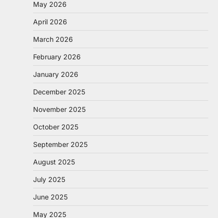
May 2026
April 2026
March 2026
February 2026
January 2026
December 2025
November 2025
October 2025
September 2025
August 2025
July 2025
June 2025
May 2025