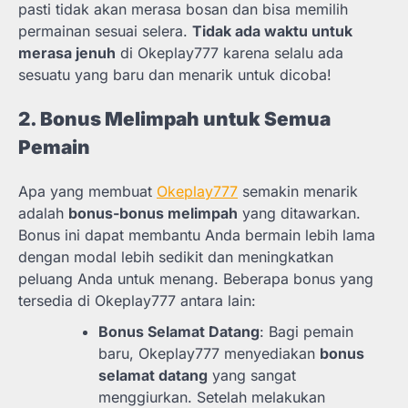
pasti tidak akan merasa bosan dan bisa memilih
permainan sesuai selera.
Tidak ada waktu untuk
merasa jenuh
di Okeplay777 karena selalu ada
sesuatu yang baru dan menarik untuk dicoba!
2. Bonus Melimpah untuk Semua
Pemain
Apa yang membuat
Okeplay777
semakin menarik
adalah
bonus-bonus melimpah
yang ditawarkan.
Bonus ini dapat membantu Anda bermain lebih lama
dengan modal lebih sedikit dan meningkatkan
peluang Anda untuk menang. Beberapa bonus yang
tersedia di Okeplay777 antara lain:
Bonus Selamat Datang
: Bagi pemain
baru, Okeplay777 menyediakan
bonus
selamat datang
yang sangat
menggiurkan. Setelah melakukan