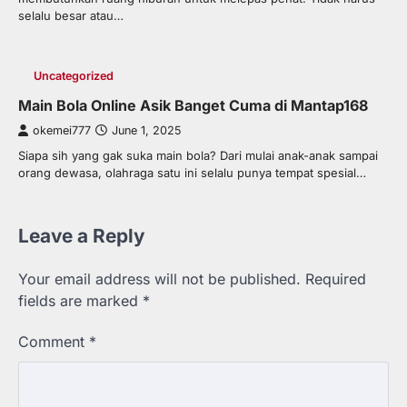
selalu besar atau…
Uncategorized
Main Bola Online Asik Banget Cuma di Mantap168
okemei777
June 1, 2025
Siapa sih yang gak suka main bola? Dari mulai anak-anak sampai
orang dewasa, olahraga satu ini selalu punya tempat spesial…
Leave a Reply
Your email address will not be published.
Required
fields are marked
*
Comment
*