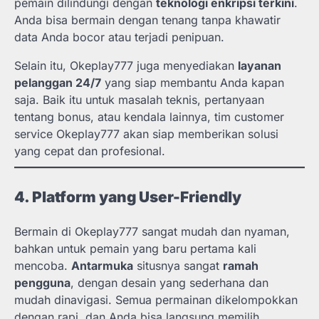
pemain dilindungi dengan
teknologi enkripsi terkini
.
Anda bisa bermain dengan tenang tanpa khawatir
data Anda bocor atau terjadi penipuan.
Selain itu, Okeplay777 juga menyediakan
layanan
pelanggan 24/7
yang siap membantu Anda kapan
saja. Baik itu untuk masalah teknis, pertanyaan
tentang bonus, atau kendala lainnya, tim customer
service Okeplay777 akan siap memberikan solusi
yang cepat dan profesional.
4. Platform yang User-Friendly
Bermain di Okeplay777 sangat mudah dan nyaman,
bahkan untuk pemain yang baru pertama kali
mencoba.
Antarmuka
situsnya sangat
ramah
pengguna
, dengan desain yang sederhana dan
mudah dinavigasi. Semua permainan dikelompokkan
dengan rapi, dan Anda bisa langsung memilih