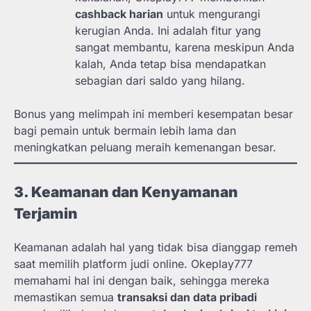
cashback harian
untuk mengurangi
kerugian Anda. Ini adalah fitur yang
sangat membantu, karena meskipun Anda
kalah, Anda tetap bisa mendapatkan
sebagian dari saldo yang hilang.
Bonus yang melimpah ini memberi kesempatan besar
bagi pemain untuk bermain lebih lama dan
meningkatkan peluang meraih kemenangan besar.
3. Keamanan dan Kenyamanan
Terjamin
Keamanan adalah hal yang tidak bisa dianggap remeh
saat memilih platform judi online. Okeplay777
memahami hal ini dengan baik, sehingga mereka
memastikan semua
transaksi dan data pribadi