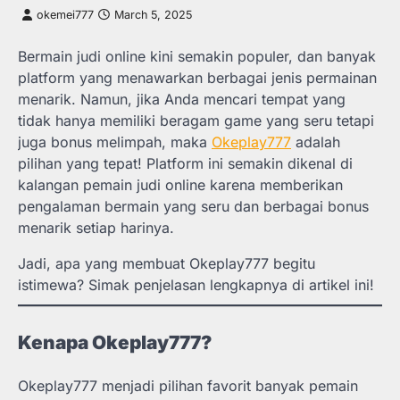
okemei777
March 5, 2025
Bermain judi online kini semakin populer, dan banyak
platform yang menawarkan berbagai jenis permainan
menarik. Namun, jika Anda mencari tempat yang
tidak hanya memiliki beragam game yang seru tetapi
juga bonus melimpah, maka
Okeplay777
adalah
pilihan yang tepat! Platform ini semakin dikenal di
kalangan pemain judi online karena memberikan
pengalaman bermain yang seru dan berbagai bonus
menarik setiap harinya.
Jadi, apa yang membuat Okeplay777 begitu
istimewa? Simak penjelasan lengkapnya di artikel ini!
Kenapa Okeplay777?
Okeplay777 menjadi pilihan favorit banyak pemain