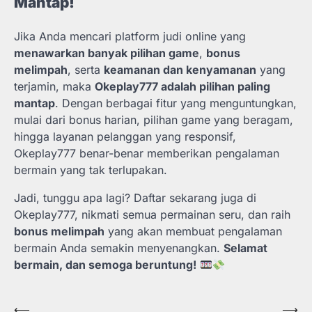
Mantap!
Jika Anda mencari platform judi online yang
menawarkan banyak pilihan game
,
bonus
melimpah
, serta
keamanan dan kenyamanan
yang
terjamin, maka
Okeplay777 adalah pilihan paling
mantap
. Dengan berbagai fitur yang menguntungkan,
mulai dari bonus harian, pilihan game yang beragam,
hingga layanan pelanggan yang responsif,
Okeplay777 benar-benar memberikan pengalaman
bermain yang tak terlupakan.
Jadi, tunggu apa lagi? Daftar sekarang juga di
Okeplay777, nikmati semua permainan seru, dan raih
bonus melimpah
yang akan membuat pengalaman
bermain Anda semakin menyenangkan.
Selamat
bermain, dan semoga beruntung!
Post
⟵
⟶