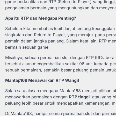
game berkualitas dan RTP (Return to Player) yang ting
pengalaman bermain yang menguntungkan dan menyena
Apa itu RTP dan Mengapa Penting?
Sebelum kita membahas lebih lanjut tentang keunggula
singkatan dari Return to Player, yang merujuk pada pers
pemain dalam jangka panjang. Dalam kata lain, RTP me
bermain sebuah game.
Misalnya, sebuah permainan slot dengan RTP 96% berart
tersebut akan mengembalikan sekitar 96 unit kepada pem
sebuah permainan, semakin besar peluang pemain untu
Mantap168 Menawarkan RTP Wangi!
Salah satu alasan mengapa Mantap168 menjadi pilihan ut
menawarkan permainan dengan
RTP tinggi
, atau yang b
peluang lebih besar untuk mendapatkan kemenangan, 
Di Mantap168, hampir semua permainan slot dan permai