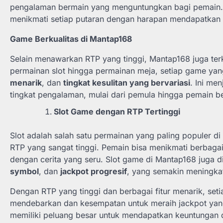
pengalaman bermain yang menguntungkan bagi pemain. D
menikmati setiap putaran dengan harapan mendapatkan 
Game Berkualitas di Mantap168
Selain menawarkan RTP yang tinggi, Mantap168 juga ter
permainan slot hingga permainan meja, setiap game yang
menarik
, dan
tingkat kesulitan yang bervariasi
. Ini me
tingkat pengalaman, mulai dari pemula hingga pemain 
Slot Game dengan RTP Tertinggi
Slot adalah salah satu permainan yang paling populer di 
RTP yang sangat tinggi. Pemain bisa menikmati berbagai
dengan cerita yang seru. Slot game di Mantap168 juga d
symbol
, dan
jackpot progresif
, yang semakin meningka
Dengan RTP yang tinggi dan berbagai fitur menarik, set
mendebarkan dan kesempatan untuk meraih jackpot yang 
memiliki peluang besar untuk mendapatkan keuntungan d