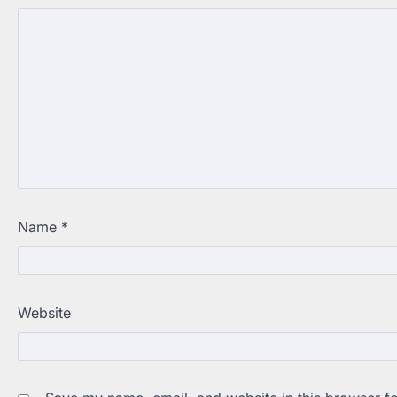
Name
*
Website