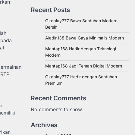
arkan
Recent Posts
Okeplay777 Bawa Sentuhan Modern
Bersih
lah
Aladin138 Bawa Gaya Minimalis Modern
kepada
at
Mantap168 Hadir dengan Teknologi
Modern
Mantap168 Jadi Teman Digital Modern
permainan
 RTP
Okeplay777 Hadir dengan Sentuhan
Premium
Recent Comments
i
No comments to show.
emiliki
Archives
rikan