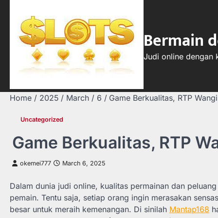
Skip
to
content
Bermain 
Judi online dengan 
Home
2025
March
6
Game Berkualitas, RTP Wangi!
Uncategorized
Game Berkualitas, RTP Wa
okemei777
March 6, 2025
Dalam dunia judi online, kualitas permainan dan peluan
pemain. Tentu saja, setiap orang ingin merasakan sensa
besar untuk meraih kemenangan. Di sinilah
Mantap168
ha