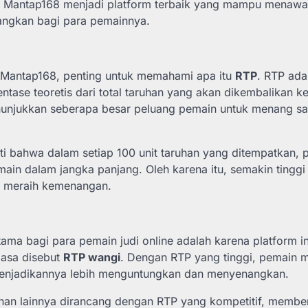
gi, Mantap168 menjadi platform terbaik yang mampu menaw
ngkan bagi para pemainnya.
n Mantap168, penting untuk memahami apa itu
RTP
. RTP ada
entase teoretis dari total taruhan yang akan dikembalikan 
nunjukkan seberapa besar peluang pemain untuk menang sa
i bahwa dalam setiap 100 unit taruhan yang ditempatkan, 
ain dalam jangka panjang. Oleh karena itu, semakin tinggi
k meraih kemenangan.
ama bagi para pemain judi online adalah karena platform in
iasa disebut
RTP wangi
. Dengan RTP yang tinggi, pemain m
menjadikannya lebih menguntungkan dan menyenangkan.
nan lainnya dirancang dengan RTP yang kompetitif, membe