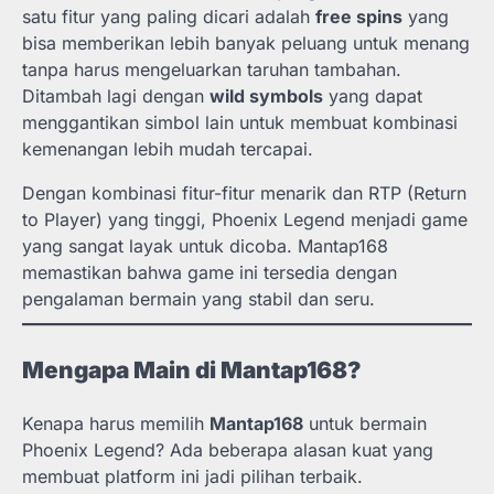
satu fitur yang paling dicari adalah
free spins
yang
bisa memberikan lebih banyak peluang untuk menang
tanpa harus mengeluarkan taruhan tambahan.
Ditambah lagi dengan
wild symbols
yang dapat
menggantikan simbol lain untuk membuat kombinasi
kemenangan lebih mudah tercapai.
Dengan kombinasi fitur-fitur menarik dan RTP (Return
to Player) yang tinggi, Phoenix Legend menjadi game
yang sangat layak untuk dicoba. Mantap168
memastikan bahwa game ini tersedia dengan
pengalaman bermain yang stabil dan seru.
Mengapa Main di Mantap168?
Kenapa harus memilih
Mantap168
untuk bermain
Phoenix Legend? Ada beberapa alasan kuat yang
membuat platform ini jadi pilihan terbaik.