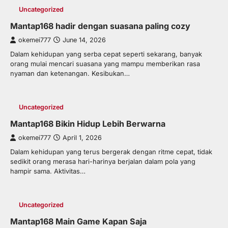
Uncategorized
Mantap168 hadir dengan suasana paling cozy
okemei777
June 14, 2026
Dalam kehidupan yang serba cepat seperti sekarang, banyak
orang mulai mencari suasana yang mampu memberikan rasa
nyaman dan ketenangan. Kesibukan…
Uncategorized
Mantap168 Bikin Hidup Lebih Berwarna
okemei777
April 1, 2026
Dalam kehidupan yang terus bergerak dengan ritme cepat, tidak
sedikit orang merasa hari-harinya berjalan dalam pola yang
hampir sama. Aktivitas…
Uncategorized
Mantap168 Main Game Kapan Saja