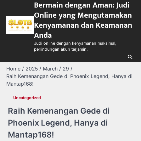
Bermain dengan Aman: Judi
Skip
to
Online yang Mengutamakan
content
Kenyamanan dan Keamanan
Anda
Judi online dengan kenyamanan maksimal,
perlindungan akun terjamin.
Home
2025
March
29
Raih Kemenangan Gede di Phoenix Legend, Hanya di
Mantap168!
Uncategorized
Raih Kemenangan Gede di
Phoenix Legend, Hanya di
Mantap168!