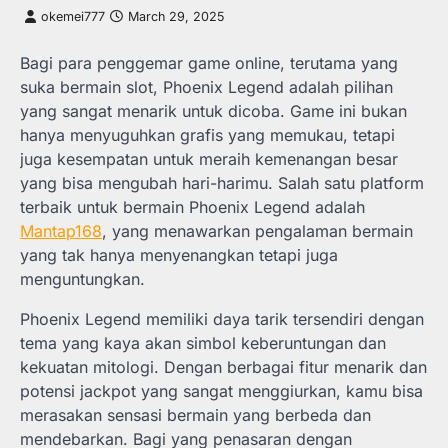
okemei777
March 29, 2025
Bagi para penggemar game online, terutama yang
suka bermain slot, Phoenix Legend adalah pilihan
yang sangat menarik untuk dicoba. Game ini bukan
hanya menyuguhkan grafis yang memukau, tetapi
juga kesempatan untuk meraih kemenangan besar
yang bisa mengubah hari-harimu. Salah satu platform
terbaik untuk bermain Phoenix Legend adalah
Mantap168
, yang menawarkan pengalaman bermain
yang tak hanya menyenangkan tetapi juga
menguntungkan.
Phoenix Legend memiliki daya tarik tersendiri dengan
tema yang kaya akan simbol keberuntungan dan
kekuatan mitologi. Dengan berbagai fitur menarik dan
potensi jackpot yang sangat menggiurkan, kamu bisa
merasakan sensasi bermain yang berbeda dan
mendebarkan. Bagi yang penasaran dengan