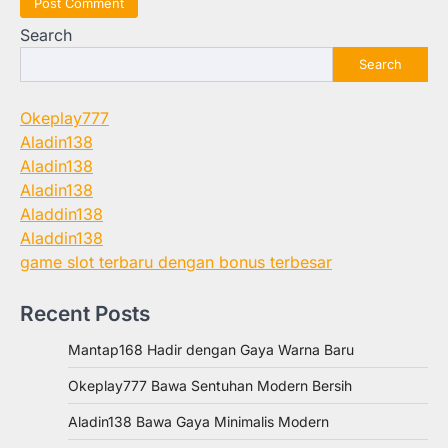
Search
Search
Okeplay777
Aladin138
Aladin138
Aladin138
Aladdin138
Aladdin138
game slot terbaru dengan bonus terbesar
Recent Posts
Mantap168 Hadir dengan Gaya Warna Baru
Okeplay777 Bawa Sentuhan Modern Bersih
Aladin138 Bawa Gaya Minimalis Modern