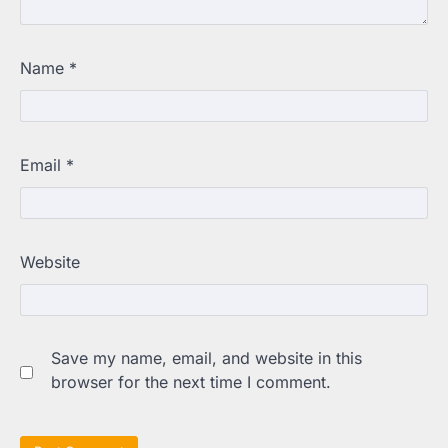
Name
*
Email
*
Website
Save my name, email, and website in this
browser for the next time I comment.