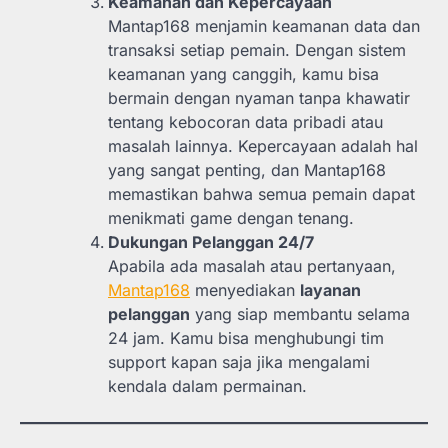
Keamanan dan Kepercayaan
Mantap168 menjamin keamanan data dan
transaksi setiap pemain. Dengan sistem
keamanan yang canggih, kamu bisa
bermain dengan nyaman tanpa khawatir
tentang kebocoran data pribadi atau
masalah lainnya. Kepercayaan adalah hal
yang sangat penting, dan Mantap168
memastikan bahwa semua pemain dapat
menikmati game dengan tenang.
Dukungan Pelanggan 24/7
Apabila ada masalah atau pertanyaan,
Mantap168
menyediakan
layanan
pelanggan
yang siap membantu selama
24 jam. Kamu bisa menghubungi tim
support kapan saja jika mengalami
kendala dalam permainan.