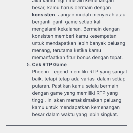
Jika kamu ingin meraih kemenangan
besar, kamu harus bermain dengan
konsisten
. Jangan mudah menyerah atau
berganti-ganti game setiap kali
mengalami kekalahan. Bermain dengan
konsisten memberi kamu kesempatan
untuk mendapatkan lebih banyak peluang
menang, terutama ketika kamu
memanfaatkan fitur bonus dengan tepat.
Cek RTP Game
Phoenix Legend memiliki RTP yang sangat
baik, tetapi tetap ada variasi dalam setiap
putaran. Pastikan kamu selalu bermain
dengan game yang memiliki RTP yang
tinggi. Ini akan memaksimalkan peluang
kamu untuk mendapatkan kemenangan
besar dalam waktu yang lebih singkat.