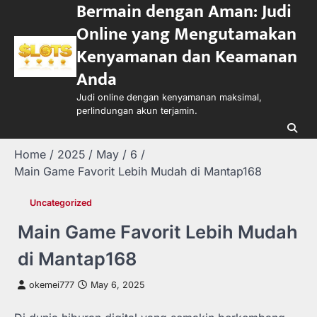
Bermain dengan Aman: Judi
Skip
to
Online yang Mengutamakan
content
Kenyamanan dan Keamanan
Anda
Judi online dengan kenyamanan maksimal,
perlindungan akun terjamin.
Home
2025
May
6
Main Game Favorit Lebih Mudah di Mantap168
Uncategorized
Main Game Favorit Lebih Mudah
di Mantap168
okemei777
May 6, 2025