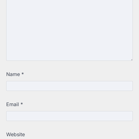
Name
*
Email
*
Website