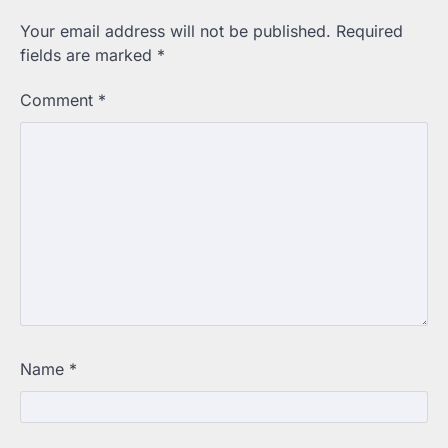
Your email address will not be published.
Required
fields are marked
*
Comment
*
Name
*