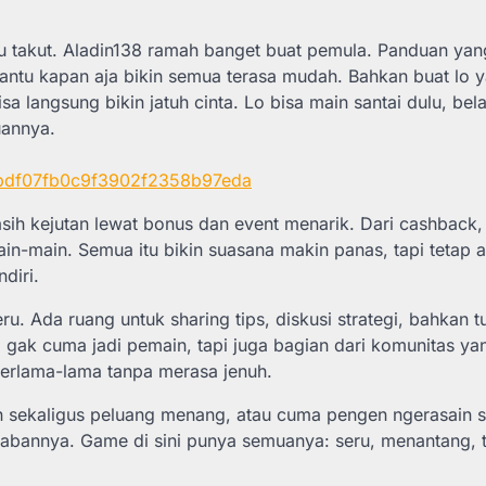
u takut. Aladin138 ramah banget buat pemula. Panduan yang
 bantu kapan aja bikin semua terasa mudah. Bahkan buat lo 
 langsung bikin jatuh cinta. Lo bisa main santai dulu, bela
uannya.
51bdf07fb0c9f3902f2358b97eda
sih kejutan lewat bonus dan event menarik. Dari cashback,
n-main. Semua itu bikin suasana makin panas, tapi tetap
diri.
u. Ada ruang untuk sharing tips, diskusi strategi, bahkan t
o gak cuma jadi pemain, tapi juga bagian dari komunitas ya
 berlama-lama tanpa merasa jenuh.
uran sekaligus peluang menang, atau cuma pengen ngerasain 
abannya. Game di sini punya semuanya: seru, menantang, t