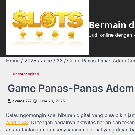
Skip
to
content
Bermain 
Judi online dengan 
Home
2025
June
23
Game Panas-Panas Adem Cum
Uncategorized
Game Panas-Panas Adem 
okemei777
June 23, 2025
Kalau ngomongin soal hiburan digital yang bisa bikin j
Aladin138
. Di tengah padatnya aktivitas harian dan tek
antara tantangan dan kenyamanan jadi hal yang dicari 