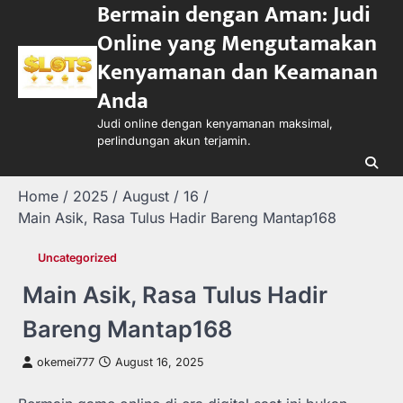
Bermain dengan Aman: Judi
Skip
to
Online yang Mengutamakan
content
Kenyamanan dan Keamanan
Anda
Judi online dengan kenyamanan maksimal,
perlindungan akun terjamin.
Home
2025
August
16
Main Asik, Rasa Tulus Hadir Bareng Mantap168
Uncategorized
Main Asik, Rasa Tulus Hadir
Bareng Mantap168
okemei777
August 16, 2025