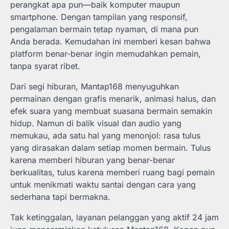
perangkat apa pun—baik komputer maupun
smartphone. Dengan tampilan yang responsif,
pengalaman bermain tetap nyaman, di mana pun
Anda berada. Kemudahan ini memberi kesan bahwa
platform benar-benar ingin memudahkan pemain,
tanpa syarat ribet.
Dari segi hiburan, Mantap168 menyuguhkan
permainan dengan grafis menarik, animasi halus, dan
efek suara yang membuat suasana bermain semakin
hidup. Namun di balik visual dan audio yang
memukau, ada satu hal yang menonjol: rasa tulus
yang dirasakan dalam setiap momen bermain. Tulus
karena memberi hiburan yang benar-benar
berkualitas, tulus karena memberi ruang bagi pemain
untuk menikmati waktu santai dengan cara yang
sederhana tapi bermakna.
Tak ketinggalan, layanan pelanggan yang aktif 24 jam