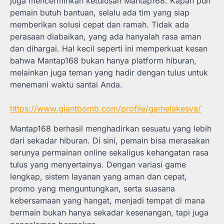
juga mencerminkan ketulusan Mantap168. Kapan pun
pemain butuh bantuan, selalu ada tim yang siap
memberikan solusi cepat dan ramah. Tidak ada
perasaan diabaikan, yang ada hanyalah rasa aman
dan dihargai. Hal kecil seperti ini memperkuat kesan
bahwa Mantap168 bukan hanya platform hiburan,
melainkan juga teman yang hadir dengan tulus untuk
menemani waktu santai Anda.
https://www.giantbomb.com/profile/gamelakesya/
Mantap168 berhasil menghadirkan sesuatu yang lebih
dari sekadar hiburan. Di sini, pemain bisa merasakan
serunya permainan online sekaligus kehangatan rasa
tulus yang menyertainya. Dengan variasi game
lengkap, sistem layanan yang aman dan cepat,
promo yang menguntungkan, serta suasana
kebersamaan yang hangat, menjadi tempat di mana
bermain bukan hanya sekadar kesenangan, tapi juga