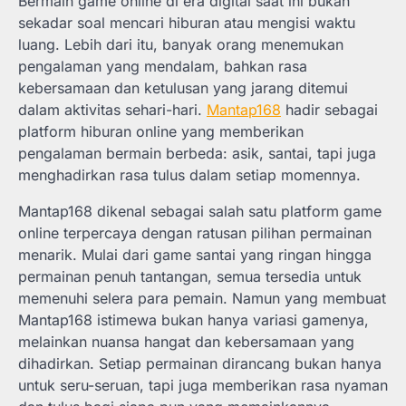
Bermain game online di era digital saat ini bukan
sekadar soal mencari hiburan atau mengisi waktu
luang. Lebih dari itu, banyak orang menemukan
pengalaman yang mendalam, bahkan rasa
kebersamaan dan ketulusan yang jarang ditemui
dalam aktivitas sehari-hari.
Mantap168
hadir sebagai
platform hiburan online yang memberikan
pengalaman bermain berbeda: asik, santai, tapi juga
menghadirkan rasa tulus dalam setiap momennya.
Mantap168 dikenal sebagai salah satu platform game
online terpercaya dengan ratusan pilihan permainan
menarik. Mulai dari game santai yang ringan hingga
permainan penuh tantangan, semua tersedia untuk
memenuhi selera para pemain. Namun yang membuat
Mantap168 istimewa bukan hanya variasi gamenya,
melainkan nuansa hangat dan kebersamaan yang
dihadirkan. Setiap permainan dirancang bukan hanya
untuk seru-seruan, tapi juga memberikan rasa nyaman