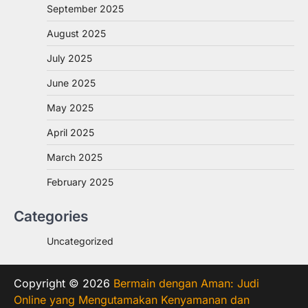
September 2025
August 2025
July 2025
June 2025
May 2025
April 2025
March 2025
February 2025
Categories
Uncategorized
Copyright © 2026
Bermain dengan Aman: Judi
Online yang Mengutamakan Kenyamanan dan