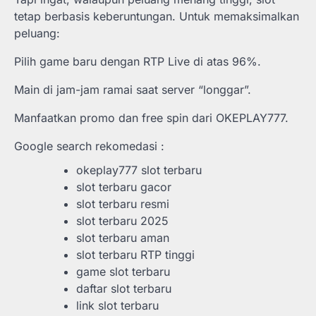
tetap berbasis keberuntungan. Untuk memaksimalkan
peluang:
Pilih game baru dengan RTP Live di atas 96%.
Main di jam-jam ramai saat server “longgar”.
Manfaatkan promo dan free spin dari OKEPLAY777.
Google search rekomedasi :
okeplay777 slot terbaru
slot terbaru gacor
slot terbaru resmi
slot terbaru 2025
slot terbaru aman
slot terbaru RTP tinggi
game slot terbaru
daftar slot terbaru
link slot terbaru