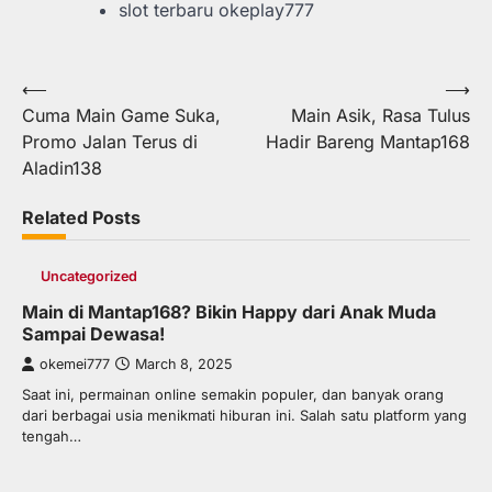
slot terbaru okeplay777
Post
⟵
⟶
Cuma Main Game Suka,
Main Asik, Rasa Tulus
navigation
Promo Jalan Terus di
Hadir Bareng Mantap168
Aladin138
Related Posts
Uncategorized
Main di Mantap168? Bikin Happy dari Anak Muda
Sampai Dewasa!
okemei777
March 8, 2025
Saat ini, permainan online semakin populer, dan banyak orang
dari berbagai usia menikmati hiburan ini. Salah satu platform yang
tengah…