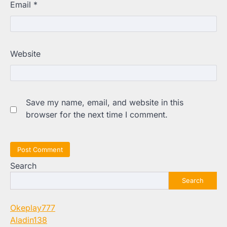
Email
*
Website
Save my name, email, and website in this
browser for the next time I comment.
Search
Search
Okeplay777
Aladin138