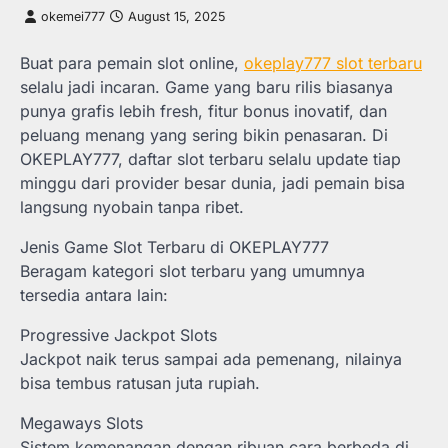
okemei777
August 15, 2025
Buat para pemain slot online,
okeplay777 slot terbaru
selalu jadi incaran. Game yang baru rilis biasanya
punya grafis lebih fresh, fitur bonus inovatif, dan
peluang menang yang sering bikin penasaran. Di
OKEPLAY777, daftar slot terbaru selalu update tiap
minggu dari provider besar dunia, jadi pemain bisa
langsung nyobain tanpa ribet.
Jenis Game Slot Terbaru di OKEPLAY777
Beragam kategori slot terbaru yang umumnya
tersedia antara lain:
Progressive Jackpot Slots
Jackpot naik terus sampai ada pemenang, nilainya
bisa tembus ratusan juta rupiah.
Megaways Slots
Sistem kemenangan dengan ribuan cara berbeda di