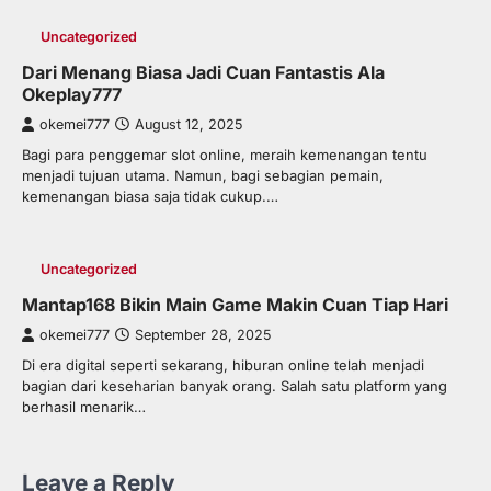
Uncategorized
Dari Menang Biasa Jadi Cuan Fantastis Ala
Okeplay777
okemei777
August 12, 2025
Bagi para penggemar slot online, meraih kemenangan tentu
menjadi tujuan utama. Namun, bagi sebagian pemain,
kemenangan biasa saja tidak cukup.…
Uncategorized
Mantap168 Bikin Main Game Makin Cuan Tiap Hari
okemei777
September 28, 2025
Di era digital seperti sekarang, hiburan online telah menjadi
bagian dari keseharian banyak orang. Salah satu platform yang
berhasil menarik…
Leave a Reply