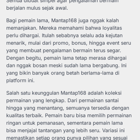
Semua dibuat simpel agar pengalaman bermain
berjalan mulus sejak awal.
Bagi pemain lama, Mantap168 juga nggak kalah
memanjakan. Mereka memahami bahwa loyalitas
perlu dihargai. Itulah sebabnya selalu ada kejutan
menarik, mulai dari promo, bonus, hingga event seru
yang membuat pengalaman bermain terus segar.
Dengan begitu, pemain lama tetap merasa dihargai
dan nggak bosan meski sudah lama bergabung. Ini
yang bikin banyak orang betah berlama-lama di
platform ini.
Salah satu keunggulan Mantap168 adalah koleksi
permainan yang lengkap. Dari permainan santai
hingga yang menantang, semuanya tersedia dengan
kualitas terbaik. Pemain baru bisa memilih permainan
ringan untuk pemanasan, sementara pemain lama
bisa menjajal tantangan yang lebih seru. Variasi ini
memastikan setiap orang punya pilihan yang sesuai