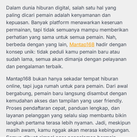
Dalam dunia hiburan digital, salah satu hal yang
paling dicari pemain adalah kenyamanan dan
kepuasan. Banyak platform menawarkan keseruan
permainan, tapi tidak semuanya mampu memberikan
perhatian yang sama untuk semua pemain. Nah,
berbeda dengan yang lain,
Mantap168
hadir dengan
konsep unik: tidak peduli kamu pemain baru atau
sudah lama, semua akan dimanja dengan pelayanan
dan pengalaman terbaik.
Mantap168 bukan hanya sekadar tempat hiburan
online, tapi juga rumah untuk para pemain. Dari awal
bergabung, pemain baru langsung disambut dengan
kemudahan akses dan tampilan yang user friendly.
Proses pendaftaran cepat, panduan lengkap, dan
layanan pelanggan yang selalu siap membantu bikin
langkah pertama terasa lebih nyaman. Jadi, meskipun
masih awam, kamu nggak akan merasa kebingungan.