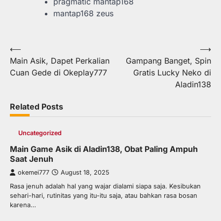
pragmatic mantap168
mantap168 zeus
Post
⟵
⟶
Main Asik, Dapet Perkalian
Gampang Banget, Spin
navigation
Cuan Gede di Okeplay777
Gratis Lucky Neko di
Aladin138
Related Posts
Uncategorized
Main Game Asik di Aladin138, Obat Paling Ampuh
Saat Jenuh
okemei777
August 18, 2025
Rasa jenuh adalah hal yang wajar dialami siapa saja. Kesibukan
sehari-hari, rutinitas yang itu-itu saja, atau bahkan rasa bosan
karena…