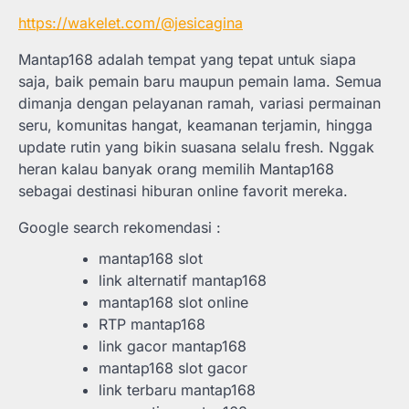
https://wakelet.com/@jesicagina
Mantap168 adalah tempat yang tepat untuk siapa
saja, baik pemain baru maupun pemain lama. Semua
dimanja dengan pelayanan ramah, variasi permainan
seru, komunitas hangat, keamanan terjamin, hingga
update rutin yang bikin suasana selalu fresh. Nggak
heran kalau banyak orang memilih Mantap168
sebagai destinasi hiburan online favorit mereka.
Google search rekomendasi :
mantap168 slot
link alternatif mantap168
mantap168 slot online
RTP mantap168
link gacor mantap168
mantap168 slot gacor
link terbaru mantap168