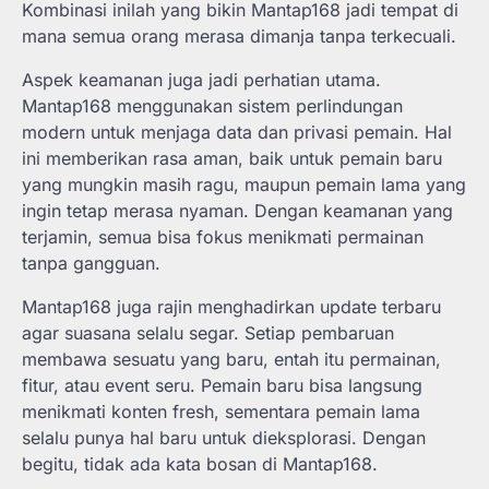
Kombinasi inilah yang bikin Mantap168 jadi tempat di
mana semua orang merasa dimanja tanpa terkecuali.
Aspek keamanan juga jadi perhatian utama.
Mantap168 menggunakan sistem perlindungan
modern untuk menjaga data dan privasi pemain. Hal
ini memberikan rasa aman, baik untuk pemain baru
yang mungkin masih ragu, maupun pemain lama yang
ingin tetap merasa nyaman. Dengan keamanan yang
terjamin, semua bisa fokus menikmati permainan
tanpa gangguan.
Mantap168 juga rajin menghadirkan update terbaru
agar suasana selalu segar. Setiap pembaruan
membawa sesuatu yang baru, entah itu permainan,
fitur, atau event seru. Pemain baru bisa langsung
menikmati konten fresh, sementara pemain lama
selalu punya hal baru untuk dieksplorasi. Dengan
begitu, tidak ada kata bosan di Mantap168.