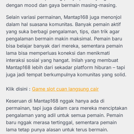
dengan mood dan gaya bermain masing-masing.
Selain variasi permainan, Mantap168 juga menonjol
dalam hal suasana komunitas. Banyak pemain aktif
yang suka berbagi pengalaman, tips, dan trik agar
pengalaman bermain makin maksimal. Pemain baru
bisa belajar banyak dari mereka, sementara pemain
lama bisa memperluas koneksi dan menikmati
interaksi sosial yang hangat. Inilah yang membuat
Mantap168 lebih dari sekadar platform hiburan – tapi
juga jadi tempat berkumpulnya komunitas yang solid.
Klik disini :
Game slot cuan langsung cair
Keseruan di Mantap168 nggak hanya ada di
permainan, tapi juga dalam cara mereka menciptakan
pengalaman yang adil untuk semua pemain. Pemain
baru nggak merasa tertinggal, sementara pemain
lama tetap punya alasan untuk terus bermain.