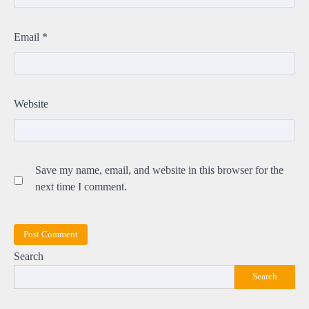
Email
*
Website
Save my name, email, and website in this browser for the
next time I comment.
Search
Search