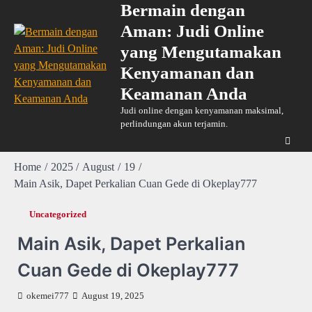
Bermain dengan
Skip
to
Aman: Judi Online
content
yang Mengutamakan
Kenyamanan dan
Keamanan Anda
Judi online dengan kenyamanan maksimal,
perlindungan akun terjamin.
Home
2025
August
19
Main Asik, Dapet Perkalian Cuan Gede di Okeplay777
Uncategorized
Main Asik, Dapet Perkalian
Cuan Gede di Okeplay777
okemei777
August 19, 2025