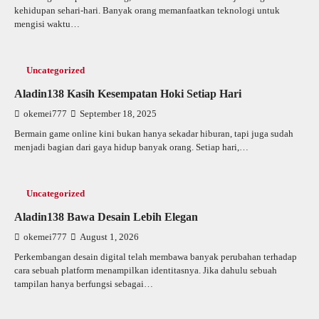
kehidupan sehari-hari. Banyak orang memanfaatkan teknologi untuk
mengisi waktu…
Uncategorized
Aladin138 Kasih Kesempatan Hoki Setiap Hari
okemei777
September 18, 2025
Bermain game online kini bukan hanya sekadar hiburan, tapi juga sudah
menjadi bagian dari gaya hidup banyak orang. Setiap hari,…
Uncategorized
Aladin138 Bawa Desain Lebih Elegan
okemei777
August 1, 2026
Perkembangan desain digital telah membawa banyak perubahan terhadap
cara sebuah platform menampilkan identitasnya. Jika dahulu sebuah
tampilan hanya berfungsi sebagai…