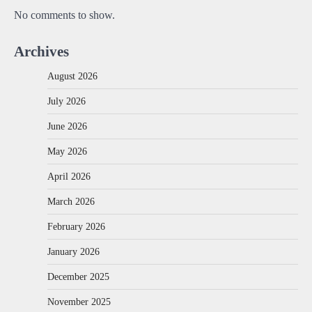
No comments to show.
Archives
August 2026
July 2026
June 2026
May 2026
April 2026
March 2026
February 2026
January 2026
December 2025
November 2025