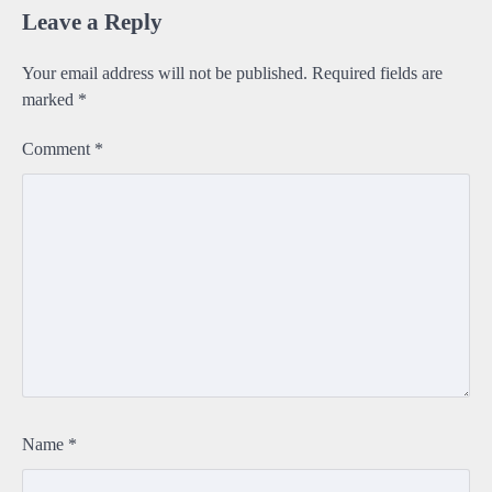
Leave a Reply
Your email address will not be published.
Required fields are
marked
*
Comment
*
Name
*