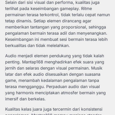
Selain dari sisi visual dan performa, kualitas juga
terlihat pada keseimbangan gameplay. Ritme
permainan terasa terkontrol, tidak terlalu cepat namun
tetap dinamis. Setiap elemen dirancang agar
memberikan tantangan yang proporsional, sehingga
pengalaman bermain terasa adil dan menyenangkan.
Keseimbangan ini membuat sesi bermain terasa lebih
berkualitas dan tidak melelahkan.
Audio menjadi elemen pendukung yang tidak kalah
penting. Mantap168 menghadirkan efek suara yang
jernih dan selaras dengan visual permainan. Musik
latar dan efek audio disesuaikan dengan suasana
game, menambah kedalaman pengalaman tanpa
terasa mengganggu. Perpaduan audio dan visual
yang harmonis menciptakan atmosfer bermain yang
imersif dan berkelas.
Kualitas kelas juara juga tercermin dari konsistensi