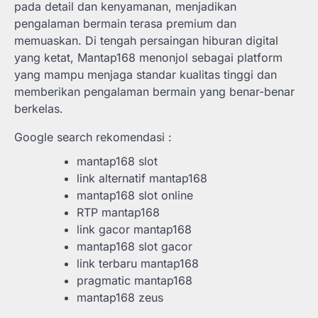
pada detail dan kenyamanan, menjadikan
pengalaman bermain terasa premium dan
memuaskan. Di tengah persaingan hiburan digital
yang ketat, Mantap168 menonjol sebagai platform
yang mampu menjaga standar kualitas tinggi dan
memberikan pengalaman bermain yang benar-benar
berkelas.
Google search rekomendasi :
mantap168 slot
link alternatif mantap168
mantap168 slot online
RTP mantap168
link gacor mantap168
mantap168 slot gacor
link terbaru mantap168
pragmatic mantap168
mantap168 zeus