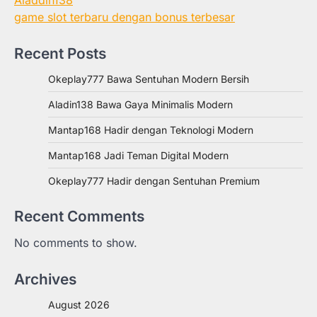
game slot terbaru dengan bonus terbesar
Recent Posts
Okeplay777 Bawa Sentuhan Modern Bersih
Aladin138 Bawa Gaya Minimalis Modern
Mantap168 Hadir dengan Teknologi Modern
Mantap168 Jadi Teman Digital Modern
Okeplay777 Hadir dengan Sentuhan Premium
Recent Comments
No comments to show.
Archives
August 2026