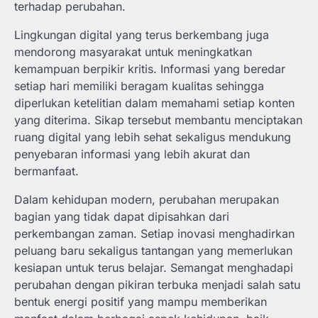
terhadap perubahan.
Lingkungan digital yang terus berkembang juga
mendorong masyarakat untuk meningkatkan
kemampuan berpikir kritis. Informasi yang beredar
setiap hari memiliki beragam kualitas sehingga
diperlukan ketelitian dalam memahami setiap konten
yang diterima. Sikap tersebut membantu menciptakan
ruang digital yang lebih sehat sekaligus mendukung
penyebaran informasi yang lebih akurat dan
bermanfaat.
Dalam kehidupan modern, perubahan merupakan
bagian yang tidak dapat dipisahkan dari
perkembangan zaman. Setiap inovasi menghadirkan
peluang baru sekaligus tantangan yang memerlukan
kesiapan untuk terus belajar. Semangat menghadapi
perubahan dengan pikiran terbuka menjadi salah satu
bentuk energi positif yang mampu memberikan