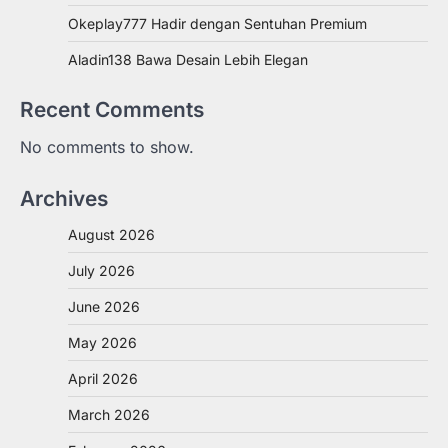
Okeplay777 Hadir dengan Sentuhan Premium
Aladin138 Bawa Desain Lebih Elegan
Recent Comments
No comments to show.
Archives
August 2026
July 2026
June 2026
May 2026
April 2026
March 2026