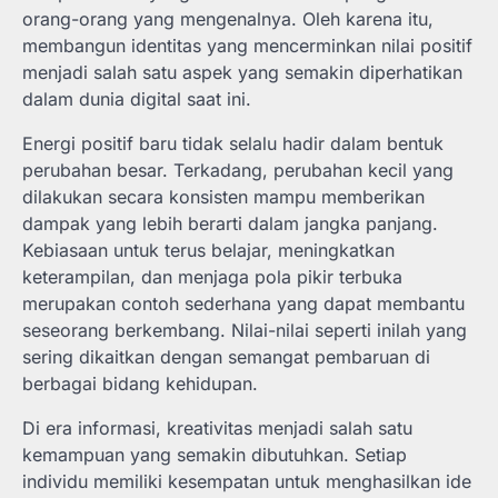
orang-orang yang mengenalnya. Oleh karena itu,
membangun identitas yang mencerminkan nilai positif
menjadi salah satu aspek yang semakin diperhatikan
dalam dunia digital saat ini.
Energi positif baru tidak selalu hadir dalam bentuk
perubahan besar. Terkadang, perubahan kecil yang
dilakukan secara konsisten mampu memberikan
dampak yang lebih berarti dalam jangka panjang.
Kebiasaan untuk terus belajar, meningkatkan
keterampilan, dan menjaga pola pikir terbuka
merupakan contoh sederhana yang dapat membantu
seseorang berkembang. Nilai-nilai seperti inilah yang
sering dikaitkan dengan semangat pembaruan di
berbagai bidang kehidupan.
Di era informasi, kreativitas menjadi salah satu
kemampuan yang semakin dibutuhkan. Setiap
individu memiliki kesempatan untuk menghasilkan ide