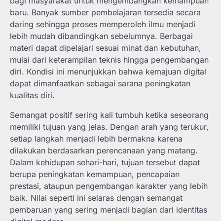
bagi masyarakat untuk mengembangkan kemampuan
baru. Banyak sumber pembelajaran tersedia secara
daring sehingga proses memperoleh ilmu menjadi
lebih mudah dibandingkan sebelumnya. Berbagai
materi dapat dipelajari sesuai minat dan kebutuhan,
mulai dari keterampilan teknis hingga pengembangan
diri. Kondisi ini menunjukkan bahwa kemajuan digital
dapat dimanfaatkan sebagai sarana peningkatan
kualitas diri.
Semangat positif sering kali tumbuh ketika seseorang
memiliki tujuan yang jelas. Dengan arah yang terukur,
setiap langkah menjadi lebih bermakna karena
dilakukan berdasarkan perencanaan yang matang.
Dalam kehidupan sehari-hari, tujuan tersebut dapat
berupa peningkatan kemampuan, pencapaian
prestasi, ataupun pengembangan karakter yang lebih
baik. Nilai seperti ini selaras dengan semangat
pembaruan yang sering menjadi bagian dari identitas