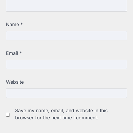
Name
*
Email
*
Website
Save my name, email, and website in this
browser for the next time I comment.