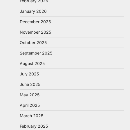
February 2026
January 2026
December 2025
November 2025
October 2025
September 2025
August 2025
July 2025
June 2025
May 2025
April 2025
March 2025
February 2025