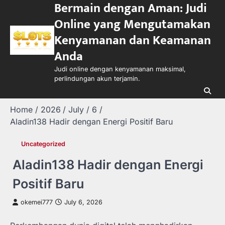
Bermain dengan Aman: Judi
Skip
to
Online yang Mengutamakan
content
Kenyamanan dan Keamanan
Anda
Judi online dengan kenyamanan maksimal,
perlindungan akun terjamin.
Home
2026
July
6
Aladin138 Hadir dengan Energi Positif Baru
Uncategorized
Aladin138 Hadir dengan Energi
Positif Baru
okemei777
July 6, 2026