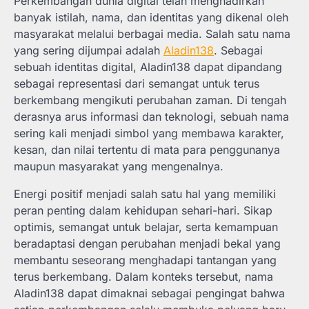
Perkembangan dunia digital telah menghadirkan
banyak istilah, nama, dan identitas yang dikenal oleh
masyarakat melalui berbagai media. Salah satu nama
yang sering dijumpai adalah
Aladin138
. Sebagai
sebuah identitas digital, Aladin138 dapat dipandang
sebagai representasi dari semangat untuk terus
berkembang mengikuti perubahan zaman. Di tengah
derasnya arus informasi dan teknologi, sebuah nama
sering kali menjadi simbol yang membawa karakter,
kesan, dan nilai tertentu di mata para penggunanya
maupun masyarakat yang mengenalnya.
Energi positif menjadi salah satu hal yang memiliki
peran penting dalam kehidupan sehari-hari. Sikap
optimis, semangat untuk belajar, serta kemampuan
beradaptasi dengan perubahan menjadi bekal yang
membantu seseorang menghadapi tantangan yang
terus berkembang. Dalam konteks tersebut, nama
Aladin138 dapat dimaknai sebagai pengingat bahwa